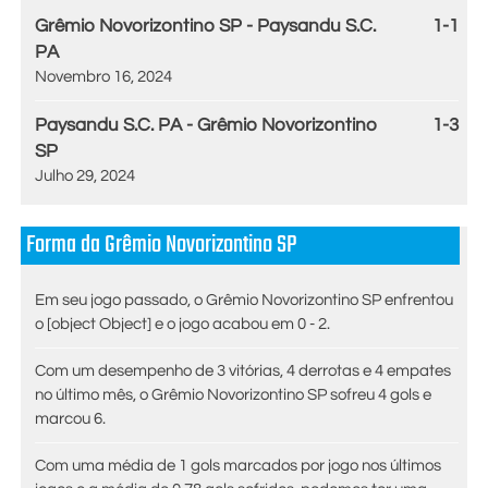
Grêmio Novorizontino SP - Paysandu S.C.
1-1
PA
Novembro 16, 2024
Paysandu S.C. PA - Grêmio Novorizontino
1-3
SP
Julho 29, 2024
Forma da Grêmio Novorizontino SP
Em seu jogo passado, o Grêmio Novorizontino SP enfrentou
o [object Object] e o jogo acabou em 0 - 2.
Com um desempenho de 3 vitórias, 4 derrotas e 4 empates
no último mês, o Grêmio Novorizontino SP sofreu 4 gols e
marcou 6.
Com uma média de 1 gols marcados por jogo nos últimos