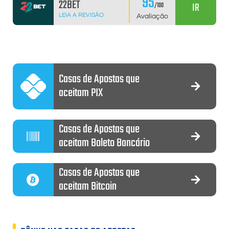
95
22BET
IR
/100
LEIA A REVISÃO
Avaliação
Casas de Apostas que
aceitam PIX
Casas de Apostas que
aceitam Boleto Bancário
Casas de Apostas que
aceitam Bitcoin