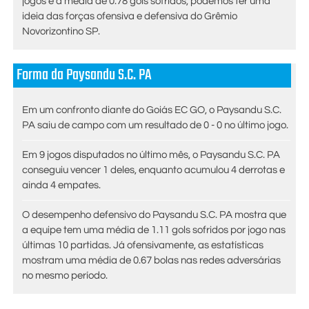
jogos e a média de 0.78 gols sofridos, podemos ter uma
ideia das forças ofensiva e defensiva do Grêmio
Novorizontino SP.
Forma da Paysandu S.C. PA
Em um confronto diante do Goiás EC GO, o Paysandu S.C.
PA saiu de campo com um resultado de 0 - 0 no último jogo.
Em 9 jogos disputados no último mês, o Paysandu S.C. PA
conseguiu vencer 1 deles, enquanto acumulou 4 derrotas e
ainda 4 empates.
O desempenho defensivo do Paysandu S.C. PA mostra que
a equipe tem uma média de 1.11 gols sofridos por jogo nas
últimas 10 partidas. Já ofensivamente, as estatísticas
mostram uma média de 0.67 bolas nas redes adversárias
no mesmo período.