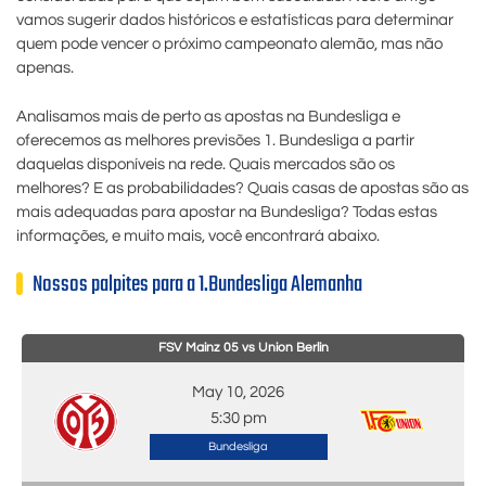
vamos sugerir dados históricos e estatísticas para determinar
quem pode vencer o próximo campeonato alemão, mas não
apenas.
Analisamos mais de perto as apostas na Bundesliga e
oferecemos as melhores previsões 1. Bundesliga a partir
daquelas disponíveis na rede. Quais mercados são os
melhores? E as probabilidades? Quais casas de apostas são as
mais adequadas para apostar na Bundesliga? Todas estas
informações, e muito mais, você encontrará abaixo.
Nossos palpites para a 1.Bundesliga Alemanha
FSV Mainz 05 vs Union Berlin
May 10, 2026
5:30 pm
Bundesliga