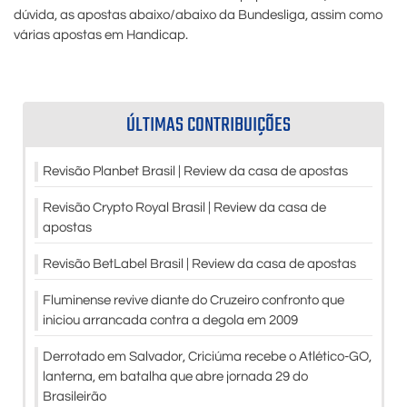
dúvida, as apostas abaixo/abaixo da Bundesliga, assim como
várias apostas em Handicap.
ÚLTIMAS CONTRIBUIÇÕES
Revisão Planbet Brasil | Review da casa de apostas
Revisão Crypto Royal Brasil | Review da casa de
apostas
Revisão BetLabel Brasil | Review da casa de apostas
Fluminense revive diante do Cruzeiro confronto que
iniciou arrancada contra a degola em 2009
Derrotado em Salvador, Criciúma recebe o Atlético-GO,
lanterna, em batalha que abre jornada 29 do
Brasileirão