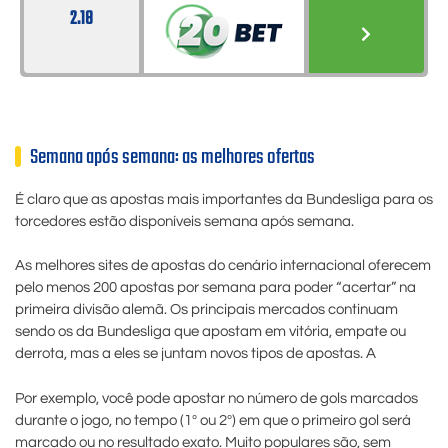
2.18
Semana após semana: as melhores ofertas
É claro que as apostas mais importantes da Bundesliga para os
torcedores estão disponíveis semana após semana.
As melhores sites de apostas do cenário internacional oferecem
pelo menos 200 apostas por semana para poder “acertar” na
primeira divisão alemã. Os principais mercados continuam
sendo os da Bundesliga que apostam em vitória, empate ou
derrota, mas a eles se juntam novos tipos de apostas. A
Por exemplo, você pode apostar no número de gols marcados
durante o jogo, no tempo (1º ou 2º) em que o primeiro gol será
marcado ou no resultado exato. Muito populares são, sem