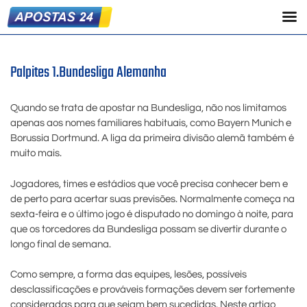
Palpites 1.Bundesliga Alemanha
Quando se trata de apostar na Bundesliga, não nos limitamos
apenas aos nomes familiares habituais, como Bayern Munich e
Borussia Dortmund. A liga da primeira divisão alemã também é
muito mais.
Jogadores, times e estádios que você precisa conhecer bem e
de perto para acertar suas previsões. Normalmente começa na
sexta-feira e o último jogo é disputado no domingo à noite, para
que os torcedores da Bundesliga possam se divertir durante o
longo final de semana.
Como sempre, a forma das equipes, lesões, possíveis
desclassificações e prováveis formações devem ser fortemente
consideradas para que sejam bem sucedidas. Neste artigo