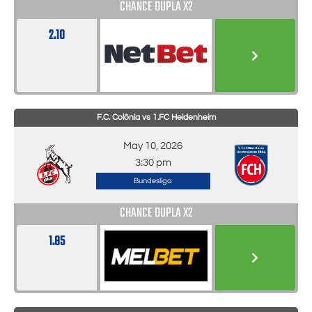
CHANCE DUPLA X2
2.10
F.C. Colônia vs 1.FC Heidenheim
May 10, 2026
3:30 pm
Bundesliga
CHANCE DUPLA X2
1.85