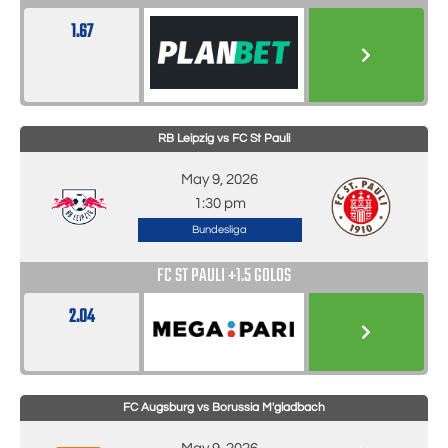
1.67
RB Leipzig vs FC St Pauli
May 9, 2026
1:30 pm
Bundesliga
FC ST PAULI +1.5 GOLOS
2.04
FC Augsburg vs Borussia M'gladbach