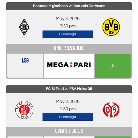
Borussia M'gladbach vs Borussia Dortmund
May 3, 2026
3:30 pm
Bundesliga
UNDER 3.5 GOLOS
1.58
FC St Pauli vs FSV Mainz 05
May 3, 2026
1:30 pm
Bundesliga
OVER 2.5 GOLOS