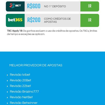
R$600
IR
NO 1º DEPÓSITO
R$200
IR
COMO CRÉDITOS DE
APOSTAS
T&C Apply 18:
Os ganhos excluem o uso de créditos de apostas. Os T&Cs, limites
de tempo e exceções se aplicam.
MELHOR PROVEDOR DE APOSTAS
Revisão Ivibet
Revisão 20Bet
Revisão 22bet
Revisão Brazino777
Revisão NetBet
Revisão Betwinner