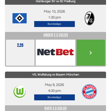
Hamburger SV vs SC Freiburg
May 10, 2026
1:30 pm
Bundesliga
UNDER 2.5 GOLOS
2.20
VfL Wolfsburg vs Bayern München
May 9, 2026
4:30 pm
Bundesliga
OVER 3.5 GOLOS