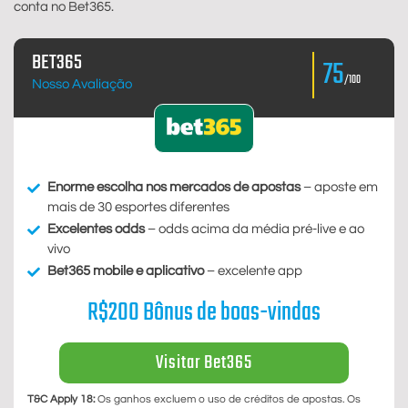
conta no Bet365.
BET365
75
/100
Nosso Avaliação
Enorme escolha nos mercados de apostas
– aposte em
mais de 30 esportes diferentes
Excelentes odds
– odds acima da média pré-live e ao
vivo
Bet365 mobile e aplicativo
– excelente app
R$200 Bônus de boas-vindas
Visitar Bet365
T&C Apply 18:
Os ganhos excluem o uso de créditos de apostas. Os