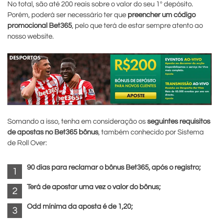
No total, são até 200 reais sobre o valor do seu 1º depósito.
Porém, poderá ser necessário ter que
preencher um código
promocional Bet365
, pelo que terá de estar sempre atento ao
nosso website.
Somando a isso, tenha em consideração os
seguintes requisitos
de apostas no Bet365 bônus
, também conhecido por Sistema
de Roll Over:
90 dias para reclamar o bônus Bet365, após o registro;
Terá de apostar uma vez o valor do bônus;
Odd mínima da aposta é de 1,20;