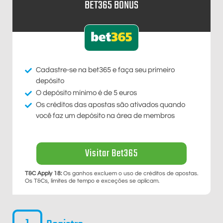
BET365 BONUS
Cadastre-se na bet365 e faça seu primeiro
depósito
O depósito mínimo é de 5 euros
Os créditos das apostas são ativados quando
você faz um depósito na área de membros
Visitar Bet365
T&C Apply 18:
Os ganhos excluem o uso de créditos de apostas.
Os T&Cs, limites de tempo e exceções se aplicam.