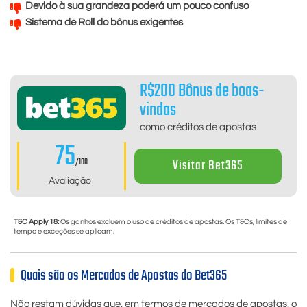
Devido à sua grandeza poderá um pouco confuso
Sistema de Roll do bônus exigentes
R$200 Bônus de boas-
vindas
como créditos de apostas
75
Visitar Bet365
/100
Avaliação
T&C Apply 18:
Os ganhos excluem o uso de créditos de apostas. Os T&Cs, limites de
tempo e exceções se aplicam.
Quais são os Mercados de Apostas do Bet365
Não restam dúvidas que, em termos de mercados de apostas, o