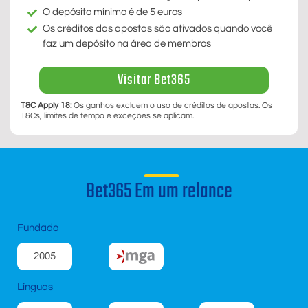
O depósito mínimo é de 5 euros
Os créditos das apostas são ativados quando você
faz um depósito na área de membros
Visitar Bet365
T&C Apply 18:
Os ganhos excluem o uso de créditos de apostas. Os
T&Cs, limites de tempo e exceções se aplicam.
Bet365 Em um relance
Fundado
2005
Línguas