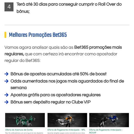
Terá até 30 dias para conseguir cumprir o Roll Over do
bônus;
Melhores Promoções Bet365
Vamos agora analisar quais são as
Bet365 promoções mais
regulares,
que com certeza irá encontrar como apostador
regular do Bet365:
Bônus de apostas acumuladas até 50% de boost
Odds aumentadas nos jogos mais aguardados do final de
semana
Apostas grátis para os apostadores regulares
Bônus sem depósito regular no Clube VIP