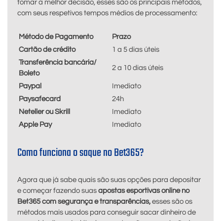
tomar a melhor decisão, esses são os principais métodos,
com seus respetivos tempos médios de processamento:
Método de Pagamento
Prazo
Cartão de crédito
1 a 5 dias úteis
Transferência bancária/
2 a 10 dias úteis
Boleto
Paypal
Imediato
Paysafecard
24h
Neteller ou Skrill
Imediato
Apple Pay
Imediato
Como funciona o saque no Bet365?
Agora que já sabe quais são suas opções para depositar
e começar fazendo suas
apostas esportivas online no
Bet365 com segurança e transparências,
esses são os
métodos mais usados para conseguir sacar dinheiro de