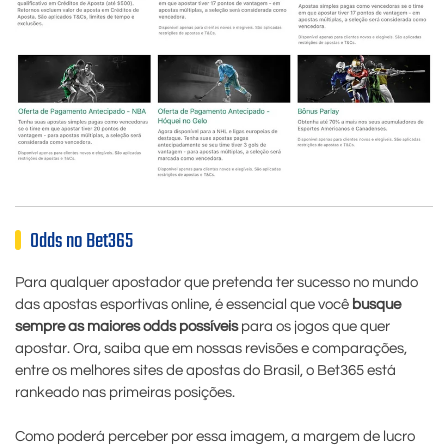
Odds no Bet365
Para qualquer apostador que pretenda ter sucesso no mundo
das apostas esportivas online, é essencial que você
busque
sempre as maiores odds possíveis
para os jogos que quer
apostar. Ora, saiba que em nossas revisões e comparações,
entre os melhores sites de apostas do Brasil, o Bet365 está
rankeado nas primeiras posições.
Como poderá perceber por essa imagem, a margem de lucro