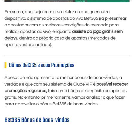
Em suma, quer seja com seu celular ou qualquer outro
dispositivo, o sistema de apostas ao vivo Bet365 irá presentear
o apostador com as melhores condições do mercado para
realizar apostas ao vivo, enquanto
assiste ao jogo grátis sem
delays,
dentro da própria casa de apostas (mercados de
apostas estará ao lado).
Bônus Bet365 e suas Promoções
Apesar de não apresentar o melhor bônus de boas-vindas, a
verdade é que com seu sistema de Clube VIP é
possível receber
promoções regulares,
tais como bônus de depósito ou apostas
grátis. No entanto, primeiramente, vamos analisar o que fazer
para aproveitar o bônus Bet365 de boas-vindas.
Bet365 Bônus de boas-vindas