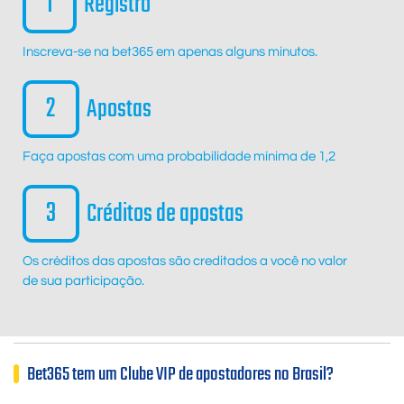
1
Registro
Inscreva-se na bet365 em apenas alguns minutos.
2
Apostas
Faça apostas com uma probabilidade mínima de 1,2
3
Créditos de apostas
Os créditos das apostas são creditados a você no valor
de sua participação.
Bet365 tem um Clube VIP de apostadores no Brasil?