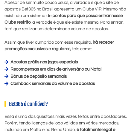
Apesar de ser muito pouco usual, a verdade é que o site de
apostas Bet365 no Brasil apresenta um Clube VIP. Mesmo não
existindo um sistema de
pontos para que possa entrar nesse
Clube restrito
, a verdade é que ele existe mesmo. Para entrar,
terá que realizar um determinado volume de apostas.
Assim que tiver cumprido com esse requisito,
irá receber
promoções exclusivas e regulares
, tais como:
Apostas grátis nos jogos especiais
Recompensas em dias de aniversário ou Natal
Bônus de depósito semanais
Cashback semanais do volume de apostas
Bet365 é confiável?
Essa é uma das questões mais vezes feitas entre apostadores.
Porém, tendo licenças de jogo válidas em vários mercados,
incluindo em Malta e no Reino Unido,
é totalmente legal e