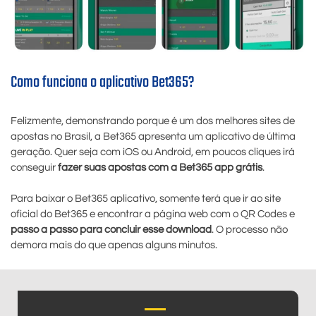
Como funciona o aplicativo Bet365?
Felizmente, demonstrando porque é um dos melhores sites de
apostas no Brasil, a Bet365 apresenta um aplicativo de última
geração. Quer seja com iOS ou Android, em poucos cliques irá
conseguir
fazer suas apostas com a Bet365 app grátis
.
Para baixar o Bet365 aplicativo, somente terá que ir ao site
oficial do Bet365 e encontrar a página web com o QR Codes e
passo a passo para concluir esse download
. O processo não
demora mais do que apenas alguns minutos.