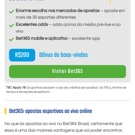
Enorme escolha nos mercados de apostas
– aposte em
mais de 30 esportes diferentes
Excelentes odds
– odds acima da média pré-live e ao
vivo
Bet365 mobile e aplicativo
– excelente app
R$200
Bônus de boas-vindas
Visitar Bet365
T&C Apply 18:
Os ganhos excluem o uso de créditos de apostas. Os T&Cs, limites de
tempo e exceções se aplicam.
Bet365: apostas esportivas ao vivo online
No que às apostas ao vivo no Bet365 Brasil, certamente que
essa é uma das maiores vantagens que vai poder encontrar.