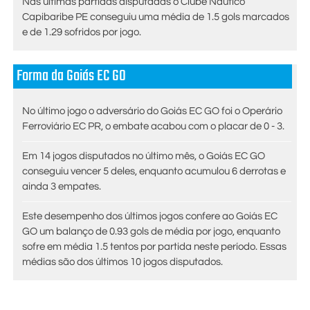
Nas últimas partidas disputadas o Clube Náutico
Capibaribe PE conseguiu uma média de 1.5 gols marcados
e de 1.29 sofridos por jogo.
Forma da Goiás EC GO
No último jogo o adversário do Goiás EC GO foi o Operário
Ferroviário EC PR, o embate acabou com o placar de 0 - 3.
Em 14 jogos disputados no último mês, o Goiás EC GO
conseguiu vencer 5 deles, enquanto acumulou 6 derrotas e
ainda 3 empates.
Este desempenho dos últimos jogos confere ao Goiás EC
GO um balanço de 0.93 gols de média por jogo, enquanto
sofre em média 1.5 tentos por partida neste período. Essas
médias são dos últimos 10 jogos disputados.