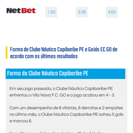
1.82
3.08
3.63
Forma de Clube Náutico Capibaribe PE e Goiás EC GO de
acordo com os últimos resultados
Forma da Clube Náutico Capibaribe PE
Em seu jogo passado, o Clube Náutico Capibaribe PE
enfrentou o Vila Nova F.C. GO e o jogo acabou em 4 - 3.
Com um desempenho de 6 vitórias, 6 derrotas e 2 empates
no último mês, o Clube Náutico Capibaribe PE sofreu 5 gols
e marcou 6.