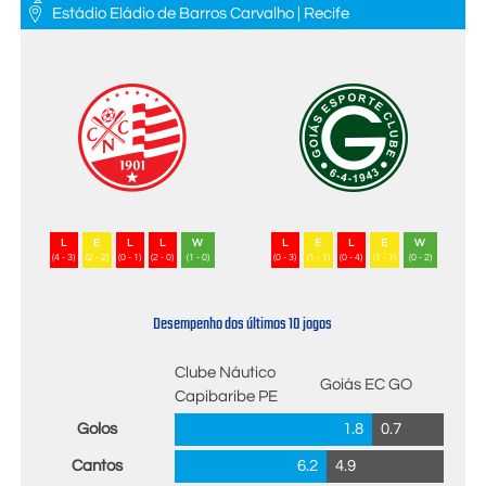
Estádio Eládio de Barros Carvalho | Recife
L
E
L
L
W
L
E
L
E
W
(4 - 3)
(2 - 2)
(0 - 1)
(2 - 0)
(1 - 0)
(0 - 3)
(1 - 1)
(0 - 4)
(1 - 1)
(0 - 2)
Desempenho dos últimos 10 jogos
Clube Náutico
Goiás EC GO
Capibaribe PE
Golos
1.8
0.7
Cantos
6.2
4.9