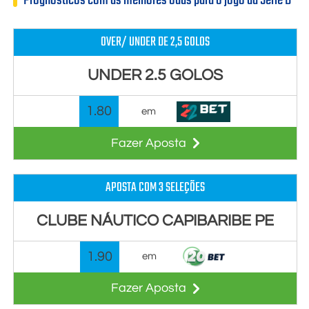
Prognósticos com as melhores odds para o jogo da Série B
OVER/ UNDER DE 2,5 GOLOS
UNDER 2.5 GOLOS
1.80
em
Fazer Aposta
APOSTA COM 3 SELEÇÕES
CLUBE NÁUTICO CAPIBARIBE PE
1.90
em
Fazer Aposta