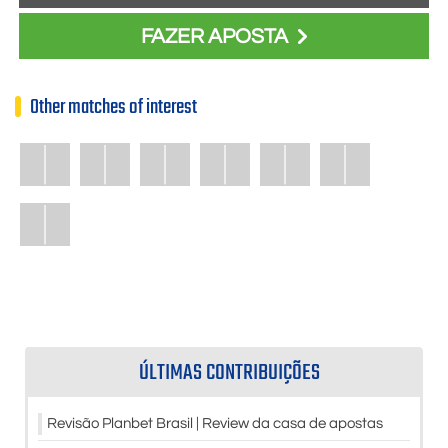
FAZER APOSTA
Other matches of interest
ÚLTIMAS CONTRIBUIÇÕES
Revisão Planbet Brasil | Review da casa de apostas