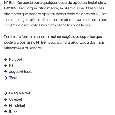
N1Bet não perde para qualquer casa de apostas, incluindo a
Bet365.
Isso porque, atualmente, existem quase 30 esportes
diferentes que poderá apostar nessa casa de apostas N1Bet,
incluindo jogos virtuais. De salientar ainda que existe uma boa
cobertura de apostas nos Campeonatos brasileiros.
Porém, de forma a ter uma
melhor noção dos esportes que
poderá apostar no N1Bet,
essa é a lista atualizada dos mais
relevantes e buscados:
Futеbоl
F1
Jogos virtuais
Tênis
Bаsquеtеbоl
Vоlеibоl
Hаndеbоl
Bоxе