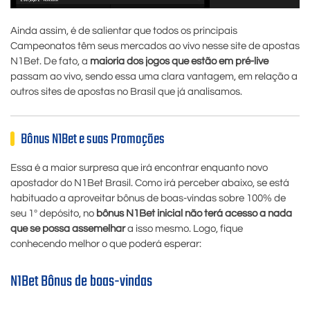
Ainda assim, é de salientar que todos os principais
Campeonatos têm seus mercados ao vivo nesse site de apostas
N1Bet. De fato, a
maioria dos jogos que estão em pré-live
passam ao vivo, sendo essa uma clara vantagem, em relação a
outros sites de apostas no Brasil que já analisamos.
Bônus N1Bet e suas Promoções
Essa é a maior surpresa que irá encontrar enquanto novo
apostador do N1Bet Brasil. Como irá perceber abaixo, se está
habituado a aproveitar bônus de boas-vindas sobre 100% de
seu 1º depósito, no
bônus N1Bet inicial não terá acesso a nada
que se possa assemelhar
a isso mesmo. Logo, fique
conhecendo melhor o que poderá esperar:
N1Bet Bônus de boas-vindas