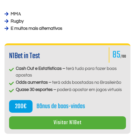
MMА
Rugby
E muitos mais alternativos
85
N1Bet in Test
/100
Cash Out e Estatísticas –
terá tudo para fazer boas
apostas
Odds aumentas –
terá odds boostadas no Brasileirão
Quase 30 esportes –
poderá apostar em jogos virtuais
200€
Bônus de boas-vindas
Visitar N1Bet