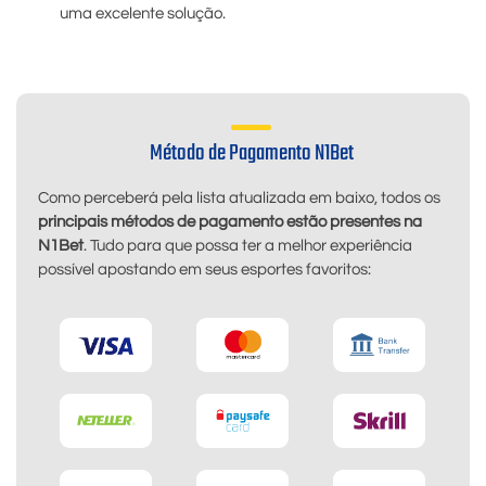
uma excelente solução.
Método de Pagamento N1Bet
Como perceberá pela lista atualizada em baixo, todos os
principais métodos de pagamento estão presentes na
N1Bet
. Tudo para que possa ter a melhor experiência
possível apostando em seus esportes favoritos: