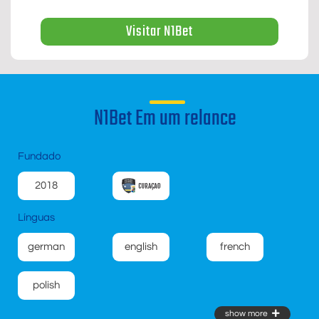
Visitar N1Bet
N1Bet Em um relance
Fundado
2018
Línguas
german
english
french
polish
show more