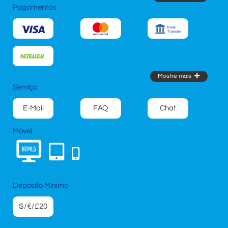
Pagamentos
Mostre mais
Serviço
E-Mail
FAQ
Chat
Móvel
Depósito Mínimo
$/€/£20