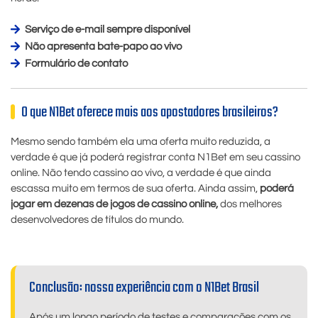
Serviço de e-mail sempre disponível
Não apresenta bate-papo ao vivo
Formulário de contato
O que N1Bet oferece mais aos apostadores brasileiros?
Mesmo sendo também ela uma oferta muito reduzida, a
verdade é que já poderá registrar conta N1Bet em seu cassino
online. Não tendo cassino ao vivo, a verdade é que ainda
escassa muito em termos de sua oferta. Ainda assim,
poderá
jogar em dezenas de jogos de cassino online,
dos melhores
desenvolvedores de títulos do mundo.
Conclusão: nossa experiência com o N1Bet Brasil
Após um longo período de testes e comparações com os