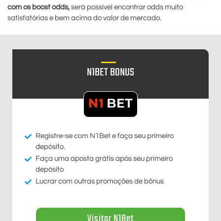
com os boost odds,
será possível encontrar odds muito
satisfatórias e bem acima do valor de mercado.
N1BET BONUS
Registre-se com N1Bet e faça seu primeiro
depósito.
Faça uma aposta grátis após seu primeiro
depósito
Lucrar com outras promoções de bônus
Visitar N1Bet