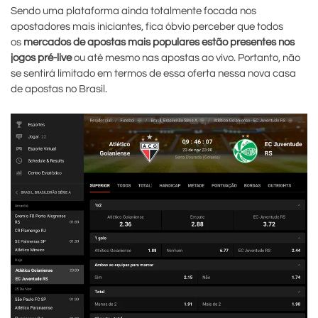
Sendo uma plataforma ainda totalmente focada nos
apostadores mais iniciantes, fica óbvio perceber que todos
os
mercados de apostas mais populares estão presentes nos
jogos pré-live
ou até mesmo nas apostas ao vivo. Portanto, não
se sentirá limitado em termos de essa oferta nessa nova casa
de apostas no Brasil.