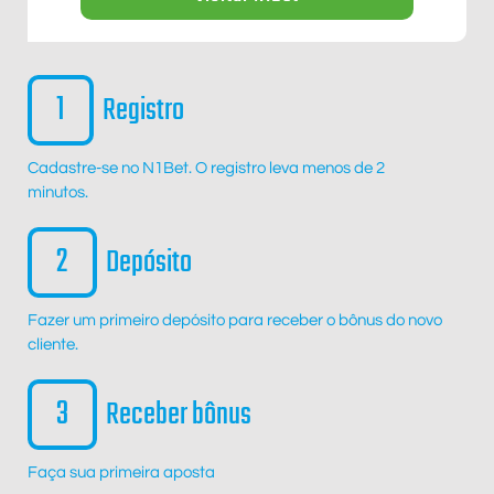
1
Registro
Cadastre-se no N1Bet. O registro leva menos de 2
minutos.
2
Depósito
Fazer um primeiro depósito para receber o bônus do novo
cliente.
3
Receber bônus
Faça sua primeira aposta