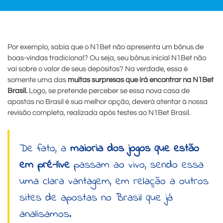
Por exemplo, sabia que o N1Bet não apresenta um bônus de
boas-vindas tradicional? Ou seja, seu bônus inicial N1Bet não
vai sobre o valor de seus depósitos? Na verdade, essa é
somente uma das
muitas surpresas que irá encontrar na N1Bet
Brasil.
Logo, se pretende perceber se essa nova casa de
apostas no Brasil é sua melhor opção, deverá atentar à nossa
revisão completa, realizada após testes ao N1Bet Brasil.
De fato, a
maioria dos jogos que estão
em pré-live
passam ao vivo, sendo essa
uma clara vantagem, em relação a outros
sites de apostas no Brasil que já
analisamos.