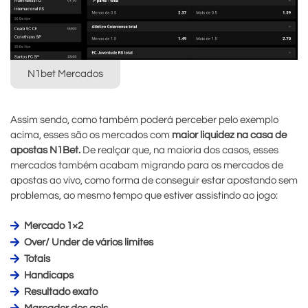
N1bet Mercados
Assim sendo, como também poderá perceber pelo exemplo
acima, esses são os mercados com
maior liquidez na casa de
apostas N1Bet.
De realçar que, na maioria dos casos, esses
mercados também acabam migrando para os mercados de
apostas ao vivo, como forma de conseguir estar apostando sem
problemas, ao mesmo tempo que estiver assistindo ao jogo:
Mercado 1×2
Over/ Under de vários limites
Totais
Handicaps
Resultado exato