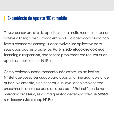
Experiência de Aposta N1Bet mobile
Talvez por ser um site de apostas ainda muito recente – apenas
obteve a licença de Curaçao em 2021 – a operadora ainda não
teve a chance de conseguir desenvolver um aplicativo para
seus apostadores brasileiros. Porém,
sobretudo devido à sua
tecnologia responsiva
, não sentirá problemas em realizar suas
apostas mobile com o N1Bet.
Como realçado, nesse momento, não existe um aplicativo
N1Bet que possa ser usado para apostar online quando e onde
quiser. No entanto, é de esperar que, avaliando pelo enorme
crescimento que essa casa de apostas N1Bet está tendo no
mercado brasileiro, seja uma questão de tempo até que
possa
ser desenvolvida a app N1Bet.