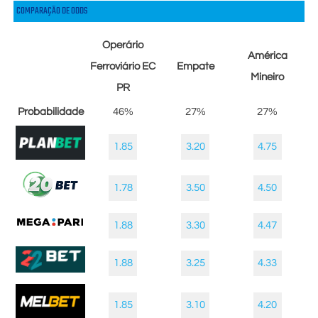
COMPARAÇÃO DE ODDS
Operário
América
Ferroviário EC
Empate
Mineiro
PR
Probabilidade
46%
27%
27%
1.85
3.20
4.75
1.78
3.50
4.50
1.88
3.30
4.47
1.88
3.25
4.33
1.85
3.10
4.20