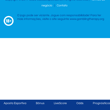
negócio
|
Contato
O jogo pode ser viciante. Jogue com responsabilidade! Para ter
mais informações, visite o site seguinte www.gamblingtherapy.org
Aposta Esportiva
Bônus
LiveScore
Odds
Prognóstico