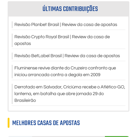
ÚLTIMAS CONTRIBUIÇÕES
Revisão Planbet Brasil | Review da casa de apostas
Revisão Crypto Royal Brasil | Review da casa de
apostas
Revisão BetLabel Brasil | Review da casa de apostas
Fluminense revive diante do Cruzeiro confronto que
iniciou arrancada contra a degola em 2009
Derrotado em Salvador, Criciúma recebe o Atlético-GO,
lanterna, em batalha que abre jornada 29 do
Brasileirão
MELHORES CASAS DE APOSTAS