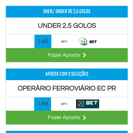
OVER/ UNDER DE 2,5 GOLOS
UNDER 2.5 GOLOS
1.66
em
Fazer Aposta
APOSTA COM 3 SELEÇÕES
OPERÁRIO FERROVIÁRIO EC PR
1.88
em
Fazer Aposta