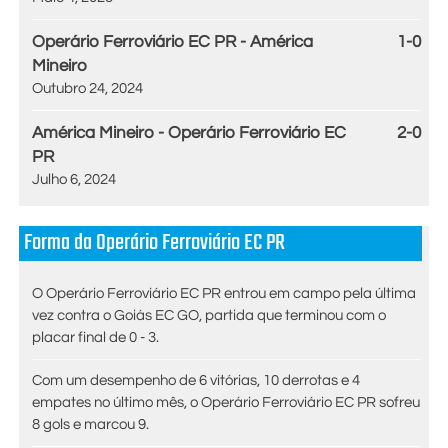
Operário Ferroviário EC PR - América
1-0
Mineiro
Outubro 24, 2024
América Mineiro - Operário Ferroviário EC
2-0
PR
Julho 6, 2024
Forma da Operário Ferroviário EC PR
O Operário Ferroviário EC PR entrou em campo pela última
vez contra o Goiás EC GO, partida que terminou com o
placar final de 0 - 3.
Com um desempenho de 6 vitórias, 10 derrotas e 4
empates no último mês, o Operário Ferroviário EC PR sofreu
8 gols e marcou 9.