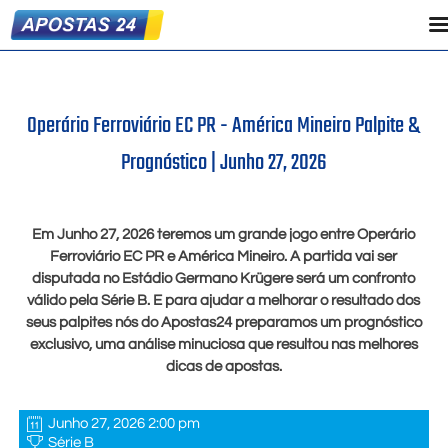
Operário Ferroviário EC PR - América Mineiro Palpite &
Prognóstico |
Junho 27, 2026
Em
Junho 27, 2026
teremos um grande jogo entre Operário
Ferroviário EC PR e América Mineiro. A partida vai ser
disputada no Estádio Germano Krügere será um confronto
válido pela Série B. E para ajudar a melhorar o resultado dos
seus palpites nós do Apostas24 preparamos um prognóstico
exclusivo, uma análise minuciosa que resultou nas melhores
dicas de apostas.
Junho 27, 2026 2:00 pm
Série B