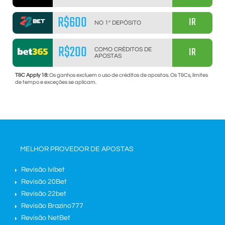
R$600
IR
NO 1º DEPÓSITO
R$200
IR
COMO CRÉDITOS DE
APOSTAS
T&C Apply 18:
Os ganhos excluem o uso de créditos de apostas. Os T&Cs, limites
de tempo e exceções se aplicam.
MELHOR PROVEDOR DE APOSTAS
Revisão Ivibet
Revisão 20Bet
Revisão 22bet
Revisão Brazino777
Revisão NetBet