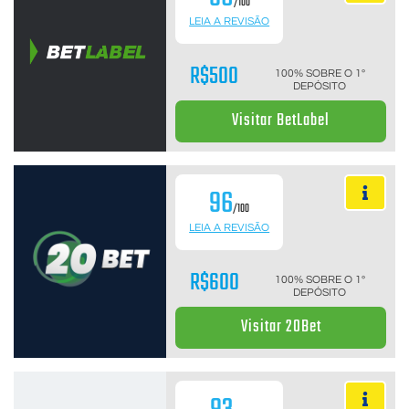
/100
LEIA A REVISÃO
R$500
100% SOBRE O 1º
DEPÓSITO
Visitar BetLabel
96
/100
LEIA A REVISÃO
R$600
100% SOBRE O 1º
DEPÓSITO
Visitar 20Bet