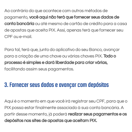
Ao contrário do que acontece com outros métodos de
pagamento,
você aqui não terá que fornecer seus dados de
conta bancária
ou até mesmo de cartão de crédito para a casa
de apostas que aceita PIX. Assi, apenas terá que fornecer seu
CPF ou e-mail.
Para tal, terá que, junto do aplicativo do seu Banco, avançar
para a criação de uma chave ou várias chaves PIX.
Todo o
processo é simples e dará liberdade para criar várias,
facilitando assim seus pagamentos.
3. Fornecer seus dados e avançar com depósitos
Aqui é o momento em que você irá registrar seu CPF, para que o
PIX possa estar finalmente associado à sua conta bancária. A
partir desse momento, já poderá
realizar seus pagamentos e os
depósitos nos sites de apostas que aceitam PIX.