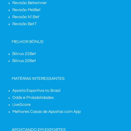
Revisão Betwinner
Revisão MelBet
Revisão N1Bet
Revisão Bet7
MELHOR BÔNUS
Bônus 22Bet
Bônus 20Bet
MATÉRIAS INTERESSANTES
Aposta Esportiva no Brasil
Odds e Probabilidades
LiveScore
Melhores Casas de Apostas com App
APOSTANDO EM ESPORTES