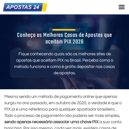
Conheça as Melhores Casas de Apostas que
aceitam PIX
2026
Fique conhecendo quais são os melhores sites de
apostas que aceitam PIX no Brasil. Perceba como o
método funciona e como é grátis depositar nas casas
de apostas.
Mesmo sendo um método de pagamento online que apenas
surgiu no ano passado, em outubro de 2020, a verdade é que o
PIX já é uma referência para qualquer apostador brasileiro.
Todo o processo de pagamento não poderia ser mais simples,
sendo apenas necessário associar uma chave PIX
à sua conta
bancária. Por isso mesmo, cada vez mais, existem casas de