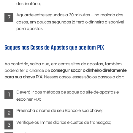
destinatário;
Aguarde entre segundos a 30 minutos – na maioria dos
casos, em poucos segundos já terá o dinheiro disponível
para apostar.
Saques nas Casas de Apostas que aceitam PIX
Ao contrário, saiba que, em certos sites de apostas, também
poderá ter a chance de
conseguir sacar o dinheiro diretamente
para sua chave PIX.
Nesses casos, esses são os passos a dar:
Deverá ir aos métodos de saque do site de apostas e
escolher PIX;
Preencha o nome de seu Banco e sua chave;
Verifique os limites diários e custos de transação;