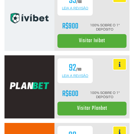
93
/100
LEIA A REVISÃO
R$900
100% SOBRE O 1º
DEPÓSITO
Visitar Ivibet
92
/100
LEIA A REVISÃO
R$600
100% SOBRE O 1º
DEPÓSITO
Visitar Planbet