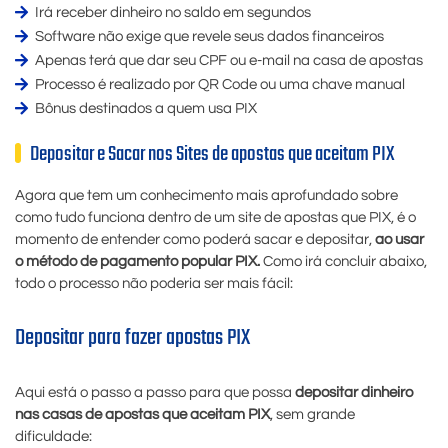
Irá receber dinheiro no saldo em segundos
Software não exige que revele seus dados financeiros
Apenas terá que dar seu CPF ou e-mail na casa de apostas
Processo é realizado por QR Code ou uma chave manual
Bônus destinados a quem usa PIX
Depositar e Sacar nos Sites de apostas que aceitam PIX
Agora que tem um conhecimento mais aprofundado sobre
como tudo funciona dentro de um site de apostas que PIX, é o
momento de entender como poderá sacar e depositar,
ao usar
o método de pagamento popular PIX.
Como irá concluir abaixo,
todo o processo não poderia ser mais fácil:
Depositar para fazer apostas PIX
Aqui está o passo a passo para que possa
depositar dinheiro
nas casas de apostas que aceitam PIX
, sem grande
dificuldade: