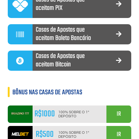
aceitam PIX
Casas de Apostas que
aceitam Boleto Bancário
Casas de Apostas que
aceitam Bitcoin
BÔNUS NAS CASAS DE APOSTAS
R$1000
IR
100% SOBRE O 1º
DEPÓSITO
R$500
IR
100% SOBRE O 1º
DEPÓSITO