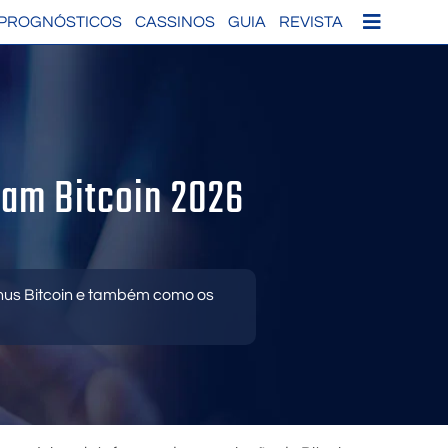
PROGNÓSTICOS
CASSINOS
GUIA
REVISTA
tam Bitcoin
2026
ônus Bitcoin e também como os