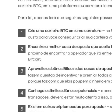
carteira BTC, em uma plataforma ou corretora licen
Para tal, apenas terá que seguir os seguintes passo
Crie uma carteira BTC em uma corretora –
no 
custo para você conseguir criar sua carteira vá
Encontre a melhor casa de aposta que aceita 
próximo de encontrar o operador que irá entr
Bitcoin;
Aproveite os bônus Bitcoin das casas de apos
fazem questão de incentivar e premiar todos os
porque faz com que elas poupem dinheiro em 
Conheça os limites diários e potenciais –
apesa
transações, deverá estar muito atento a isso, 
Existem outras criptomoedas para apostar –
s