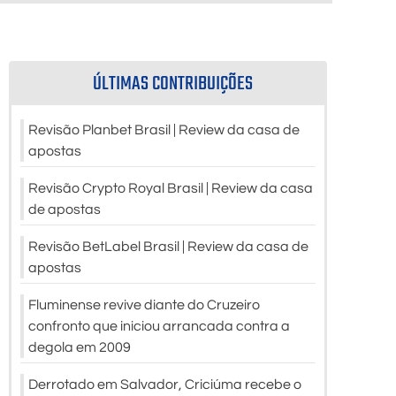
ÚLTIMAS CONTRIBUIÇÕES
Revisão Planbet Brasil | Review da casa de
apostas
Revisão Crypto Royal Brasil | Review da casa
de apostas
Revisão BetLabel Brasil | Review da casa de
apostas
Fluminense revive diante do Cruzeiro
confronto que iniciou arrancada contra a
degola em 2009
Derrotado em Salvador, Criciúma recebe o