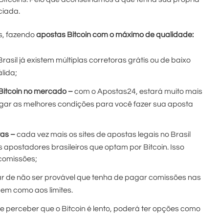
ciada.
s, fazendo
apostas Bitcoin com o máximo de qualidade:
Brasil já existem múltiplas corretoras grátis ou de baixo
lida;
Bitcoin no mercado –
com o Apostas24, estará muito mais
egar as melhores condições para você fazer sua aposta
tas –
cada vez mais os sites de apostas legais no Brasil
 apostadores brasileiros que optam por Bitcoin. Isso
comissões;
r de não ser provável que tenha de pagar comissões nas
bem como aos limites.
e perceber que o Bitcoin é lento, poderá ter opções como