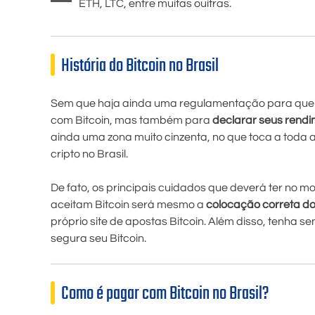
ETH, LTC, entre muitas ouitras.
História do Bitcoin no Brasil
Sem que haja ainda uma regulamentação para que po
com Bitcoin, mas também para
declarar seus rendi
ainda uma zona muito cinzenta, no que toca a toda 
cripto no Brasil.
De fato, os principais cuidados que deverá ter no 
aceitam Bitcoin será mesmo a
colocação correta do
próprio site de apostas Bitcoin. Além disso, tenha 
segura seu Bitcoin.
Como é pagar com Bitcoin no Brasil?