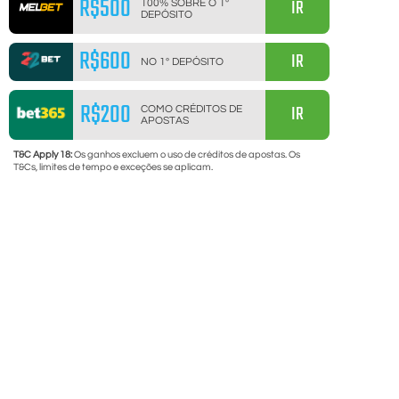
R$500
IR
100% SOBRE O 1º
DEPÓSITO
R$600
IR
NO 1º DEPÓSITO
R$200
IR
COMO CRÉDITOS DE
APOSTAS
T&C Apply 18:
Os ganhos excluem o uso de créditos de apostas. Os
T&Cs, limites de tempo e exceções se aplicam.