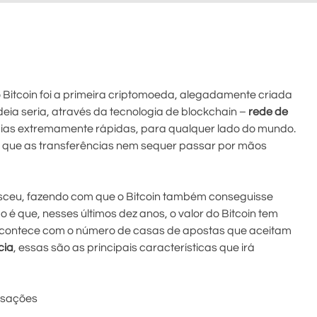
 Bitcoin foi a primeira criptomoeda, alegadamente criada
a seria, através da tecnologia de blockchain –
rede de
ncias extremamente rápidas, para qualquer lado do mundo.
 que as transferências nem sequer passar por mãos
ceu, fazendo com que o Bitcoin também conseguisse
o é que, nesses últimos dez anos, o valor do Bitcoin tem
acontece com o número de casas de apostas que aceitam
cia
, essas são as principais características que irá
nsações