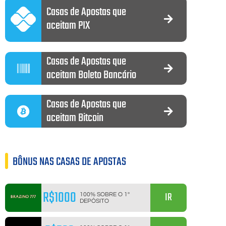
Casas de Apostas que
aceitam PIX
Casas de Apostas que
aceitam Boleto Bancário
Casas de Apostas que
aceitam Bitcoin
BÔNUS NAS CASAS DE APOSTAS
R$1000
IR
100% SOBRE O 1º
DEPÓSITO