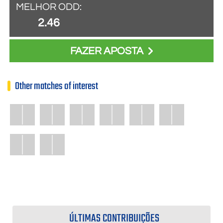
MELHOR ODD:
2.46
FAZER APOSTA
Other matches of interest
ÚLTIMAS CONTRIBUIÇÕES