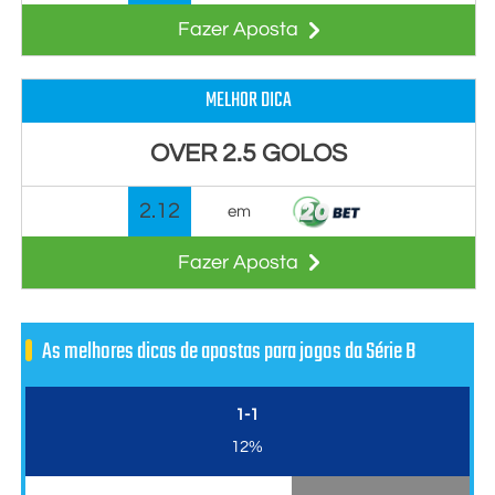
Fazer Aposta
MELHOR DICA
OVER 2.5 GOLOS
2.12
em
Fazer Aposta
As melhores dicas de apostas para jogos da Série B
1-1
12%