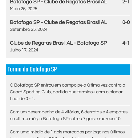
Botafogo SP - Clube de Regatas Brasil AL
2-1
Maio 26, 2025
Botafogo SP - Clube de Regatas Brasil AL
0-0
Setembro 25, 2024
Clube de Regatas Brasil AL - Botafogo SP
4-1
Julho 17, 2024
Forma da Botafogo SP
O Botafogo SP entrou em campo pela última vez contra o
Ceará Sporting Club, partida que terminou com o placar
final de 0 - 1.
Com um desempenho de 4 vitórias, 6 derrotas e 4 empates
no último mês, o Botafogo SP sofreu 7 gols e marcou 10.
Com uma média de 1 gols marcados por jogo nos últimos