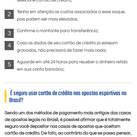
selecione cartão de crédito;
Tenha em atenção os custos associados a esse saque,
pois podem ser mais elevados;
Confirme o montante para transferência;
Caso os dados de seu cartão de crédito já estejam
gravados, não precisará de fazer mais nada;
Aguarde em até 24 horas para receber o dinheiro retido
em sua conta bancária;
É seguro usar cartão de crédito nas apostas esportivas no
Brasil?
Sendo um dos métodos de pagamento mais antigos das casas
de apostas legais no Brasil, é possível afirmar que é totalmente
seguro você depositar nas casas de apostas que aceitam
cartão de crédito. De fato, ao contrário do que se possa pensar,