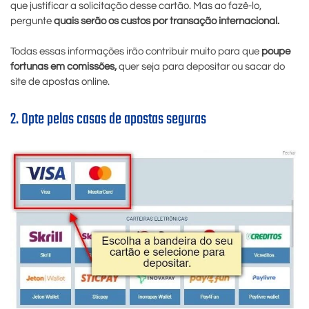
que justificar a solicitação desse cartão. Mas ao fazê-lo,
pergunte
quais serão os custos por transação internacional.
Todas essas informações irão contribuir muito para que
poupe
fortunas em comissões,
quer seja para depositar ou sacar do
site de apostas online.
2. Opte pelas casas de apostas seguras