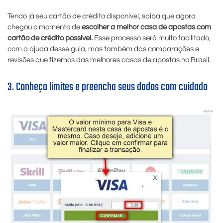
Tendo já seu cartão de crédito disponível, saiba que agora
chegou o momento de
escolher a melhor casa de apostas com
cartão de crédito possível.
Esse processo será muito facilitado,
com a ajuda desse guia, mas também das comparações e
revisões que fizemos das melhores casas de apostas no Brasil.
3. Conheça limites e preencha seus dados com cuidado