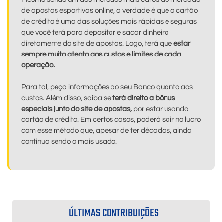
de apostas esportivas online, a verdade é que o cartão
de crédito é uma das soluções mais rápidas e seguras
que você terá para depositar e sacar dinheiro
diretamente do site de apostas. Logo, terá que
estar
sempre muito atento aos custos e limites de cada
operação.
Para tal, peça informações ao seu Banco quanto aos
custos. Além disso, saiba se
terá direito a bônus
especiais junto do site de apostas,
por estar usando
cartão de crédito. Em certos casos, poderá sair no lucro
com esse método que, apesar de ter décadas, ainda
continua sendo o mais usado.
ÚLTIMAS CONTRIBUIÇÕES