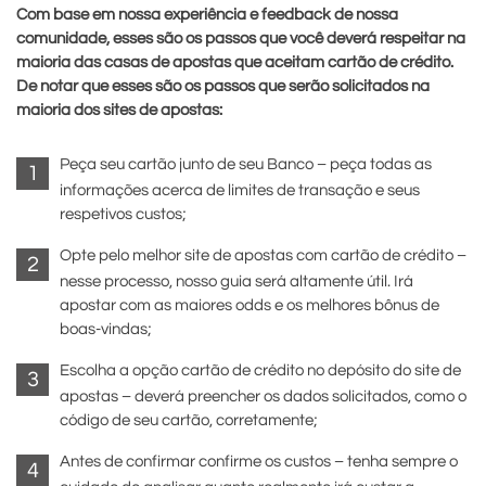
Com base em nossa experiência e feedback de nossa
comunidade, esses são os passos que você deverá respeitar na
maioria das casas de apostas que aceitam cartão de crédito.
De notar que esses são os passos que serão solicitados na
maioria dos sites de apostas:
Peça seu cartão junto de seu Banco – peça todas as
informações acerca de limites de transação e seus
respetivos custos;
Opte pelo melhor site de apostas com cartão de crédito –
nesse processo, nosso guia será altamente útil. Irá
apostar com as maiores odds e os melhores bônus de
boas-vindas;
Escolha a opção cartão de crédito no depósito do site de
apostas – deverá preencher os dados solicitados, como o
código de seu cartão, corretamente;
Antes de confirmar confirme os custos – tenha sempre o