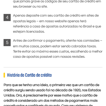
que jamais grave os códigos de seu cartão de crédito em
seu browser ou no site.
Apenas deposite com seu cartão de crédito em sites de
apostas legais – em nosso website apenas terá
referência a casa de apostas autorizadas no Brasil e que
estejam licenciadas.
Antes de confirmar o pagamento, atente nas comissões –
em muitos casos, podem estar sendo cobradas taxas.
Tente evitar ao máximo esses custos, escolhendo a melhor
casa de apostas possível com nossas revisões.
História do Cartão de crédito
Para que se tenha uma ideia, a primeira vez que um cartão de
crédito surgiu sendo usado foi na década de 1920, nos Estados
Unidos. Ora, é precisamente por esse motivo que o cartão de
crédito é considerado um dos métodos de pagamentos mais
conceituados e confiáveis do mundo. Com seu sistema de