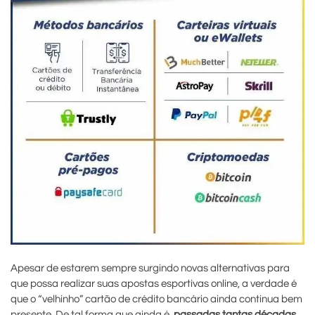
Apesar de estarem sempre surgindo novas alternativas para
que possa realizar suas apostas esportivas online, a verdade é
que o “velhinho” cartão de crédito bancário ainda continua bem
presente. De tal forma que ainda é
, passadas tantas décadas,