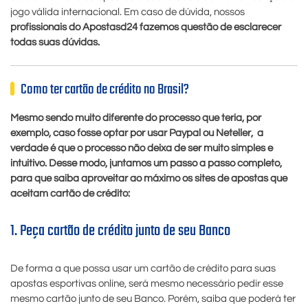
jogo válida internacional. Em caso de dúvida, nossos
profissionais do Apostasd24 fazemos questão de esclarecer
todas suas dúvidas.
Como ter cartão de crédito no Brasil?
Mesmo sendo muito diferente do processo que teria, por
exemplo, caso fosse optar por usar Paypal ou Neteller, a
verdade é que o processo não deixa de ser muito simples e
intuitivo. Desse modo, juntamos um passo a passo completo,
para que saiba aproveitar ao máximo os sites de apostas que
aceitam cartão de crédito:
1. Peça cartão de crédito junto de seu Banco
De forma a que possa usar um cartão de crédito para suas
apostas esportivas online, será mesmo necessário pedir esse
mesmo cartão junto de seu Banco. Porém, saiba que poderá ter