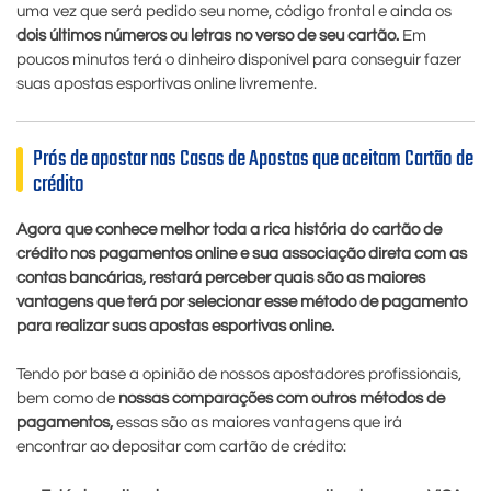
uma vez que será pedido seu nome, código frontal e ainda os
dois últimos números ou letras no verso de seu cartão.
Em
poucos minutos terá o dinheiro disponível para conseguir fazer
suas apostas esportivas online livremente.
Prós de apostar nas Casas de Apostas que aceitam Cartão de
crédito
Agora que conhece melhor toda a rica história do cartão de
crédito nos pagamentos online e sua associação direta com as
contas bancárias, restará perceber quais são as maiores
vantagens que terá por selecionar esse método de pagamento
para realizar suas apostas esportivas online.
Tendo por base a opinião de nossos apostadores profissionais,
bem como de
nossas comparações com outros métodos de
pagamentos,
essas são as maiores vantagens que irá
encontrar ao depositar com cartão de crédito: