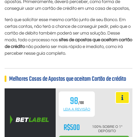
apostas. Primeiramente, deverá perceber, como forma de
conseguir usar um cartão de crédito em uma casa de apostas,
terá que solicitar esse mesmo cartão junto de seu Banco. Em
certas contas, não terá a chance de conseguir pedir, pelo que o
cartão de débito também poderá ser uma solução. Desse
modo, todo o processo nos
sites de apostas que aceitam cartão
de crédito
não poderia ser mais rápido e imediato, como irá
perceber nesse guia completo.
Melhores Casas de Apostas que aceitam Cartão de crédito
98
/100
LEIA A REVISÃO
R$500
100% SOBRE O 1º
DEPÓSITO