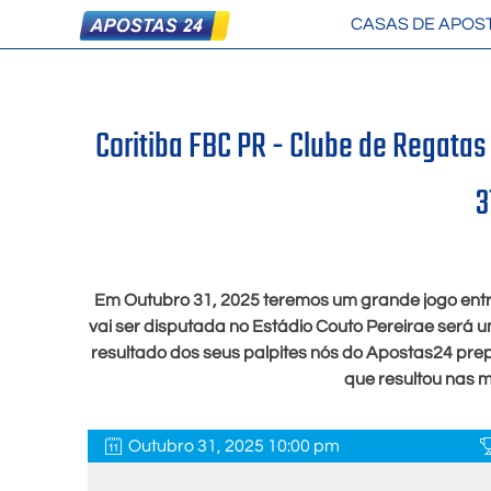
CASAS DE APOS
Coritiba FBC PR - Clube de Regatas 
3
Em
Outubro 31, 2025
teremos um grande jogo entre
vai ser disputada no Estádio Couto Pereirae será u
resultado dos seus palpites nós do Apostas24 pre
que resultou nas m
Outubro 31, 2025 10:00 pm