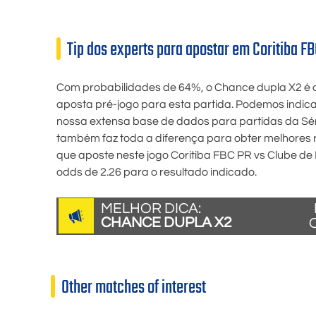
Tip dos experts para apostar em Coritiba FB
Com probabilidades de 64%, o Chance dupla X2 é o
aposta pré-jogo para esta partida. Podemos indic
nossa extensa base de dados para partidas da Séri
também faz toda a diferença para obter melhores 
que aposte neste jogo Coritiba FBC PR vs Clube de
odds de
2.26
para o resultado indicado.
MELHOR DICA:
CHANCE DUPLA X2
Other matches of interest