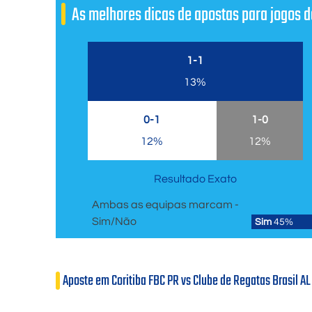
As melhores dicas de apostas para jogos d
1-1
13%
0-1
1-0
12%
12%
Resultado Exato
Ambas as equipas marcam -
Sim/Não
Sim
45%
Aposte em Coritiba FBC PR vs Clube de Regatas Brasil A