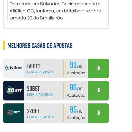
Derrotado em Salvador, Criciúma recebe o
Atlético-GO, lanterna, em batalha que abre
jornada 29 do Brasileirão
MELHORES CASAS DE APOSTAS
93
IVIBET
IR
/100
LEIA A REVISÃO
Avaliação
96
20BET
IR
/100
LEIA A REVISÃO
Avaliação
95
22BET
IR
/100
LEIA A REVISÃO
Avaliação