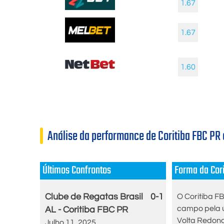
1.67
1.67
1.60
Análise da performance de Coritiba FBC PR 
Últimos Confrontos
Forma da Cori
Clube de Regatas Brasil
0-1
O Coritiba F
campo pela ú
AL - Coritiba FBC PR
Volta Redond
Julho 11, 2025