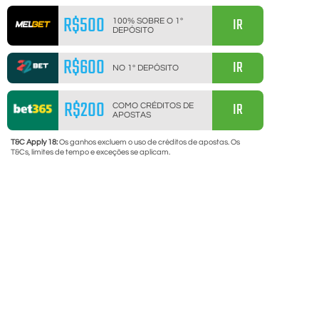
R$500
IR
100% SOBRE O 1º
DEPÓSITO
R$600
IR
NO 1º DEPÓSITO
R$200
IR
COMO CRÉDITOS DE
APOSTAS
T&C Apply 18:
Os ganhos excluem o uso de créditos de apostas. Os
T&Cs, limites de tempo e exceções se aplicam.