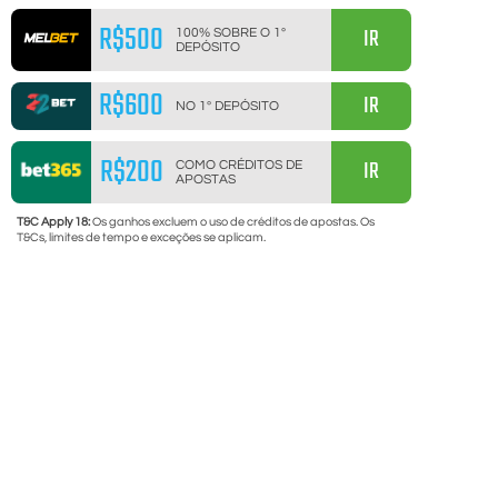
R$500
IR
100% SOBRE O 1º
DEPÓSITO
R$600
IR
NO 1º DEPÓSITO
R$200
IR
COMO CRÉDITOS DE
APOSTAS
T&C Apply 18:
Os ganhos excluem o uso de créditos de apostas. Os
T&Cs, limites de tempo e exceções se aplicam.