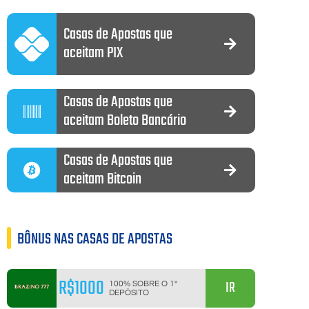
Casas de Apostas que
aceitam PIX
Casas de Apostas que
aceitam Boleto Bancário
Casas de Apostas que
aceitam Bitcoin
BÔNUS NAS CASAS DE APOSTAS
R$1000
IR
100% SOBRE O 1º
DEPÓSITO