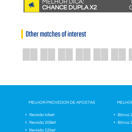
MELHOR DICA:
CHANCE DUPLA X2
Other matches of interest
MELHOR PROVEDOR DE APOSTAS
MELHO
Revisão Ivibet
Bônus 
Revisão 20Bet
Bônus 
Revisão 22bet