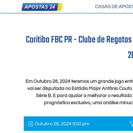
CASAS DE APOS
Coritiba FBC PR - Clube de Regatas 
2
Em
Outubro 28, 2024
teremos um grande jogo entre
vai ser disputada no Estádio Major Antônio Couto 
Série B. E para ajudar a melhorar o resulta
prognóstico exclusivo, uma análise minuc
Outubro 28, 2024 9:00 pm