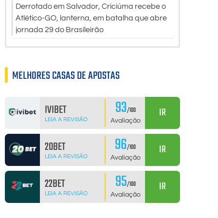
Derrotado em Salvador, Criciúma recebe o
Atlético-GO, lanterna, em batalha que abre
jornada 29 do Brasileirão
MELHORES CASAS DE APOSTAS
93
IVIBET
IR
/100
LEIA A REVISÃO
Avaliação
96
20BET
IR
/100
LEIA A REVISÃO
Avaliação
95
22BET
IR
/100
LEIA A REVISÃO
Avaliação