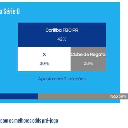
a Série B
Coritiba FBC PR
42%
X
Clube de Regatas Brasil AL
30%
28%
Aposta com 3 seleções
Não
59%
L com as melhores odds pré-jogo