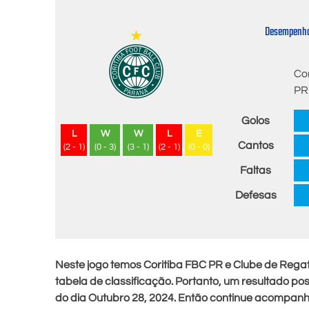
Desempenho 
Co
PR
Golos
L
W
W
L
E
Cantos
(2 - 1)
(0 - 3)
(3 - 1)
(2 - 1)
(0 - 0)
Faltas
Defesas
Neste jogo temos Coritiba FBC PR e Clube de Rega
tabela de classificação. Portanto, um resultado po
do dia
Outubro 28, 2024
. Então continue acompanh