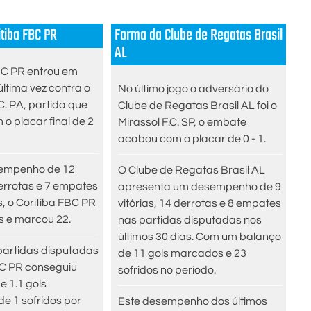
tiba FBC PR
Forma da Clube de Regatas Brasil
AL
BC PR entrou em
ltima vez contra o
No último jogo o adversário do
. PA, partida que
Clube de Regatas Brasil AL foi o
o placar final de 2
Mirassol F.C. SP, o embate
acabou com o placar de 0 - 1.
empenho de 12
O Clube de Regatas Brasil AL
derrotas e 7 empates
apresenta um desempenho de 9
s, o Coritiba FBC PR
vitórias, 14 derrotas e 8 empates
ls e marcou 22.
nas partidas disputadas nos
últimos 30 dias. Com um balanço
partidas disputadas
de 11 gols marcados e 23
BC PR conseguiu
sofridos no período.
 1.1 gols
e 1 sofridos por
Este desempenho dos últimos