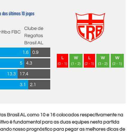
dos últimos 10 jogos
Clube de
ritiba FBC
Regatas
Brasil AL
1.6
0.9
L
W
L
W
W
5
4.3
(0 - 1)
(1 - 2)
(2 - 1)
(3 - 2)
(2 - 1)
13.3
17.4
3.1
2.1
tas Brasil AL como 10 e 16 colocados respectivamente na
sitivo é fundamental para as duas equipes nesta partida
ando nosso prognóstico para pegar as melhores dicas de