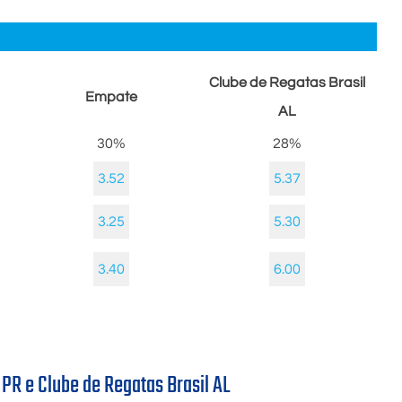
Clube de Regatas Brasil
Empate
AL
30%
28%
3.52
5.37
3.25
5.30
3.40
6.00
PR e Clube de Regatas Brasil AL