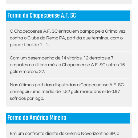
Forma da Chapecoense A.F. SC
O Chapecoense A.F. SC entrou em campo pela última vez
contra o Clube do Remo PA, partida que terminou com o
placar final de 1 - 1.
Com um desempenho de 14 vitórias, 12 derrotas e 7
empates no último mês, o Chapecoense A.F. SC sofreu 16
gols e marcou 27.
Nas últimas partidas disputadas o Chapecoense A.F. SC
conseguiu uma média de 1.52 gols marcados e de 0.97
sofridos por jogo.
Forma da América Mineiro
Em um confronto diante do Grêmio Novorizontino SP, o