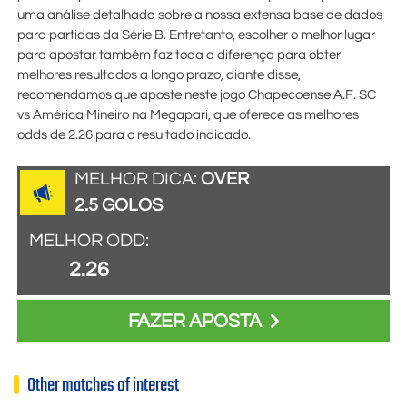
uma análise detalhada sobre a nossa extensa base de dados
para partidas da Série B. Entretanto, escolher o melhor lugar
para apostar também faz toda a diferença para obter
melhores resultados a longo prazo, diante disse,
recomendamos que aposte neste jogo Chapecoense A.F. SC
vs América Mineiro na
Megapari
, que oferece as melhores
odds de
2.26
para o resultado indicado.
MELHOR DICA:
OVER
2.5 GOLOS
MELHOR ODD:
2.26
FAZER APOSTA
Other matches of interest