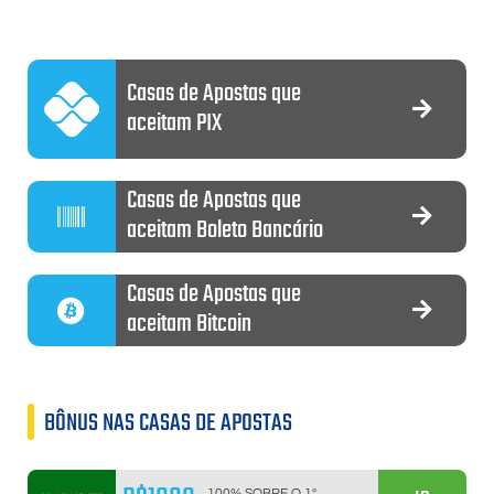
Casas de Apostas que
aceitam PIX
Casas de Apostas que
aceitam Boleto Bancário
Casas de Apostas que
aceitam Bitcoin
BÔNUS NAS CASAS DE APOSTAS
100% SOBRE O 1º