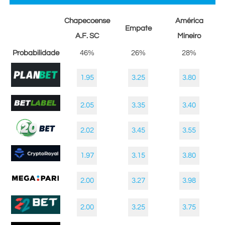
Chapecoense
América
Empate
A.F. SC
Mineiro
Probabilidade
46%
26%
28%
1.95
3.25
3.80
2.05
3.35
3.40
2.02
3.45
3.55
1.97
3.15
3.80
2.00
3.27
3.98
2.00
3.25
3.75