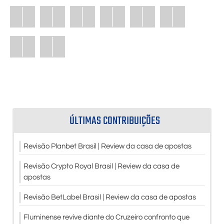
ÚLTIMAS CONTRIBUIÇÕES
Revisão Planbet Brasil | Review da casa de apostas
Revisão Crypto Royal Brasil | Review da casa de
apostas
Revisão BetLabel Brasil | Review da casa de apostas
Fluminense revive diante do Cruzeiro confronto que