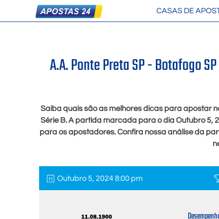
CASAS DE APOS
A.A. Ponte Preta SP - Botafogo SP
Saiba quais são as melhores dicas para apostar no
Série B. A partida marcada para o dia
Outubro 5, 
para os apostadores. Confira nossa análise da par
n
Outubro 5, 2024 8:00 pm
Desempenho 