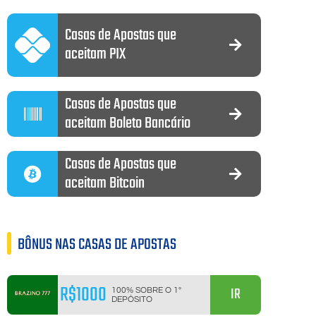
Casas de Apostas que
aceitam PIX
Casas de Apostas que
aceitam Boleto Bancário
Casas de Apostas que
aceitam Bitcoin
BÔNUS NAS CASAS DE APOSTAS
R$1000
IR
100% SOBRE O 1º
DEPÓSITO