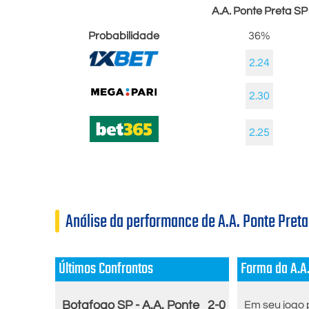
A.A. Ponte Preta SP
Probabilidade
36%
2.24
2.30
2.25
Análise da performance de A.A. Ponte Preta
Últimos Confrontos
Forma da A.A.
Botafogo SP - A.A. Ponte
2-0
Em seu jogo 