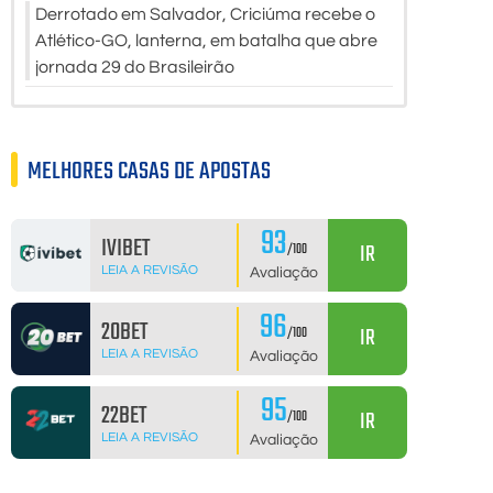
Derrotado em Salvador, Criciúma recebe o
Atlético-GO, lanterna, em batalha que abre
jornada 29 do Brasileirão
MELHORES CASAS DE APOSTAS
93
IVIBET
IR
/100
LEIA A REVISÃO
Avaliação
96
20BET
IR
/100
LEIA A REVISÃO
Avaliação
95
22BET
IR
/100
LEIA A REVISÃO
Avaliação