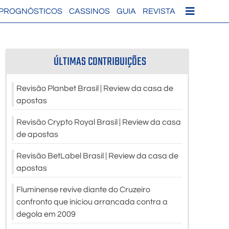
PROGNÓSTICOS
CASSINOS
GUIA
REVISTA
ÚLTIMAS CONTRIBUIÇÕES
Revisão Planbet Brasil | Review da casa de
apostas
Revisão Crypto Royal Brasil | Review da casa
de apostas
Revisão BetLabel Brasil | Review da casa de
apostas
Fluminense revive diante do Cruzeiro
confronto que iniciou arrancada contra a
degola em 2009