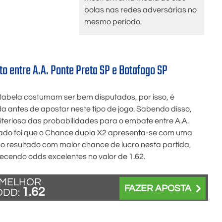
bolas nas redes adversárias no
mesmo período.
to entre A.A. Ponte Preta SP e Botafogo SP
tabela costumam ser bem disputados, por isso, é
a antes de apostar neste tipo de jogo. Sabendo disso,
riteriosa das probabilidades para o embate entre A.A.
ltado foi que o Chance dupla X2 apresenta-se com uma
 o resultado com maior chance de lucro nesta partida,
erecendo odds excelentes no valor de
1.62
.
MELHOR
FAZER APOSTA
1.62
ODD: