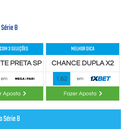
 Série B
COM 3 SELEÇÕES
MELHOR DICA
NTE PRETA SP
CHANCE DUPLA X2
1.62
em
em
r Aposta
Fazer Aposta
a Série B