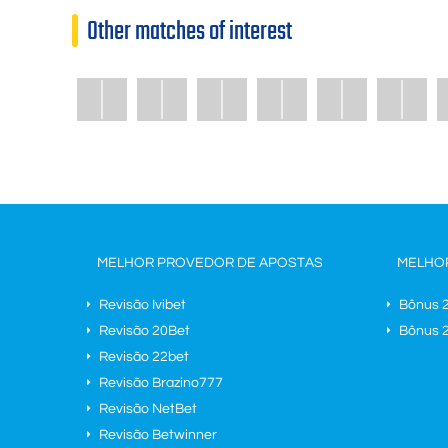
Other matches of interest
MELHOR PROVEDOR DE APOSTAS
MELHO
Revisão Ivibet
Bônus 
Revisão 20Bet
Bônus 
Revisão 22bet
Revisão Brazino777
Revisão NetBet
Revisão Betwinner