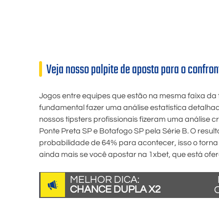
Veja nosso palpite de aposta para o confron
Jogos entre equipes que estão na mesma faixa da 
fundamental fazer uma análise estatística detalhad
nossos tipsters profissionais fizeram uma análise c
Ponte Preta SP e Botafogo SP pela Série B. O resu
probabilidade de 64% para acontecer, isso o torna
ainda mais se você apostar na
1xbet
, que está of
MELHOR DICA:
CHANCE DUPLA X2