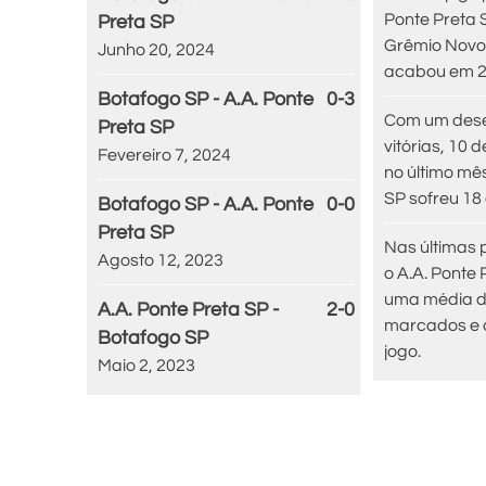
Ponte Preta 
Preta SP
Grêmio Novor
Junho 20, 2024
acabou em 2 
Botafogo SP - A.A. Ponte
0-3
Com um des
Preta SP
vitórias, 10 
Fevereiro 7, 2024
no último mês
SP sofreu 18
Botafogo SP - A.A. Ponte
0-0
Preta SP
Nas últimas 
Agosto 12, 2023
o A.A. Ponte
uma média de
A.A. Ponte Preta SP -
2-0
marcados e d
Botafogo SP
jogo.
Maio 2, 2023