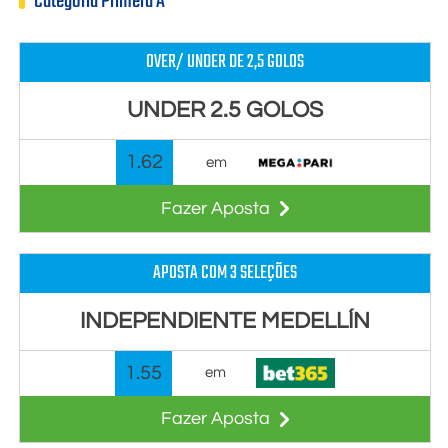
Categoría Primera A
OVER/ UNDER DE 2,5 GOLOS
UNDER 2.5 GOLOS
1.62
em
Fazer Aposta
APOSTA COM 3 SELEÇÕES
INDEPENDIENTE MEDELLÍN
1.55
em
Fazer Aposta