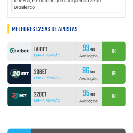
lanterna, em batalha que abre jornada 29 do
Brasileirão
MELHORES CASAS DE APOSTAS
93
IVIBET
IR
/100
LEIA A REVISÃO
Avaliação
96
20BET
IR
/100
LEIA A REVISÃO
Avaliação
95
22BET
IR
/100
LEIA A REVISÃO
Avaliação