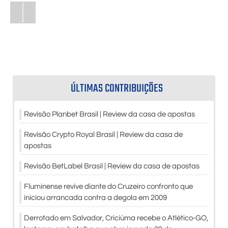
ÚLTIMAS CONTRIBUIÇÕES
Revisão Planbet Brasil | Review da casa de apostas
Revisão Crypto Royal Brasil | Review da casa de
apostas
Revisão BetLabel Brasil | Review da casa de apostas
Fluminense revive diante do Cruzeiro confronto que
iniciou arrancada contra a degola em 2009
Derrotado em Salvador, Criciúma recebe o Atlético-GO,