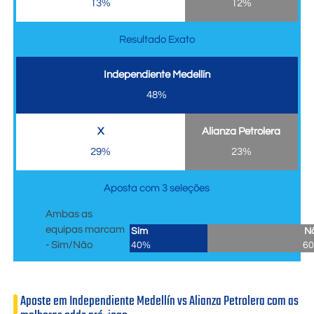
13%
12%
Resultado Exato
Independiente Medellín
48%
X
Alianza Petrolera
29%
23%
Aposta com 3 seleções
Ambas as
equipas marcam
Sim
N
- Sim/Não
40%
6
Aposte em Independiente Medellín vs Alianza Petrolera com as