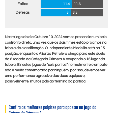
Faltas
11.4
11.6
Defesas
3
3.3
Neste jogo do dia
Outubro 10, 2024
vamos presenciar um belo
confronto direto, uma vez que os dois times estão próximos na
tabela de classificação. O Independiente Medellín está na 15
posição, enquanto o Alianza Petrolera chega para este duelo
da 8 rodada da Categoría Primera A ocupando o 16 lugar da
tabela. E nestes jogos de “seis pontos” normalmente o empate
não é muito comemorado por ninguém, por isso, devemos ver
uma performance agressiva das duas equipes e,
possivelmente, muitos gols ao término da partida.
Confira os melhores palpites para apostar no jogo da