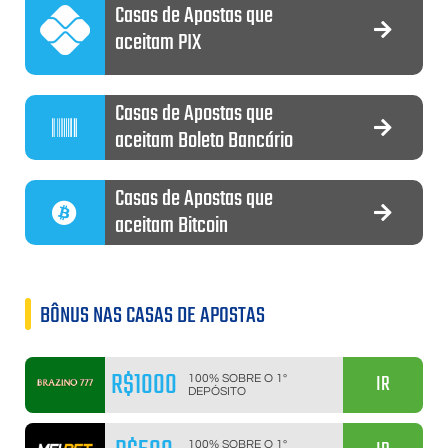
Casas de Apostas que
aceitam PIX
Casas de Apostas que
aceitam Boleto Bancário
Casas de Apostas que
aceitam Bitcoin
BÔNUS NAS CASAS DE APOSTAS
R$1000
IR
100% SOBRE O 1º
DEPÓSITO
100% SOBRE O 1º