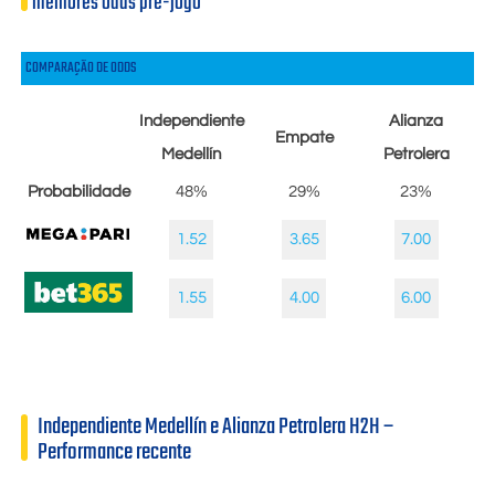
melhores odds pré-jogo
COMPARAÇÃO DE ODDS
Independiente
Alianza
Empate
Medellín
Petrolera
Probabilidade
48%
29%
23%
1.52
3.65
7.00
1.55
4.00
6.00
Independiente Medellín e Alianza Petrolera H2H –
Performance recente