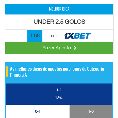
MELHOR DICA
UNDER 2.5 GOLOS
1.68
em
Fazer Aposta
As melhores dicas de apostas para jogos da Categoría
Primera A
1-1
13%
0-1
1-0