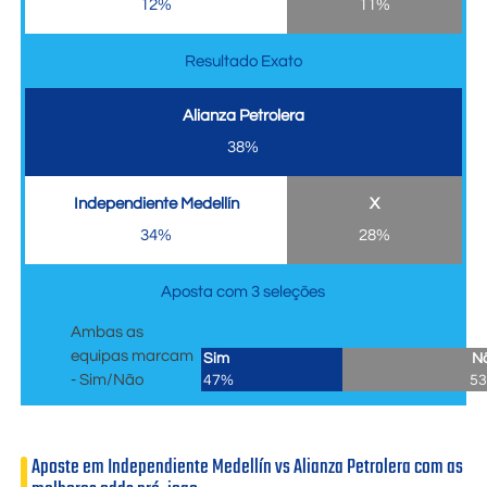
12%
11%
Resultado Exato
Alianza Petrolera
38%
Independiente Medellín
X
34%
28%
Aposta com 3 seleções
Ambas as
equipas marcam
Sim
N
- Sim/Não
47%
5
Aposte em Independiente Medellín vs Alianza Petrolera com as