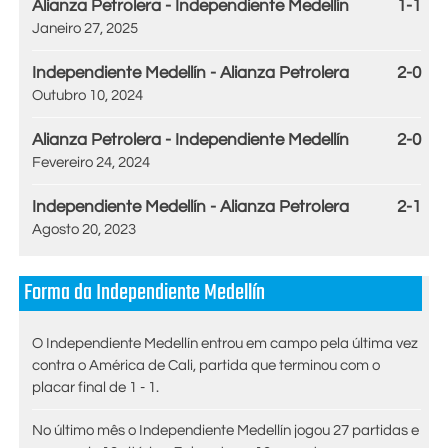
Alianza Petrolera - Independiente Medellín
1-1
Janeiro 27, 2025
Independiente Medellín - Alianza Petrolera
2-0
Outubro 10, 2024
Alianza Petrolera - Independiente Medellín
2-0
Fevereiro 24, 2024
Independiente Medellín - Alianza Petrolera
2-1
Agosto 20, 2023
Forma da Independiente Medellín
O Independiente Medellín entrou em campo pela última vez
contra o América de Cali, partida que terminou com o
placar final de 1 - 1.
No último mês o Independiente Medellín jogou 27 partidas e