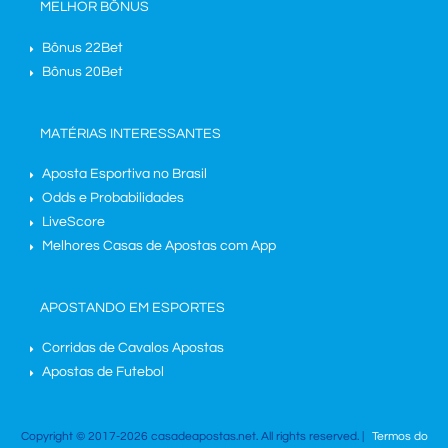
MELHOR BÔNUS
Bônus 22Bet
Bônus 20Bet
MATÉRIAS INTERESSANTES
Aposta Esportiva no Brasil
Odds e Probabilidades
LiveScore
Melhores Casas de Apostas com App
APOSTANDO EM ESPORTES
Corridas de Cavalos Apostas
Apostas de Futebol
Copyright © 2017-2026 casadeapostas.net. All rights reserved. |
Termos do