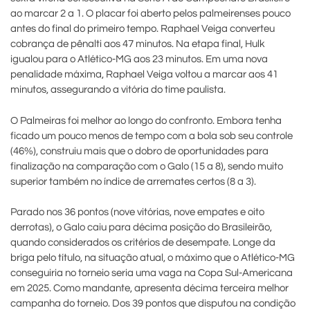
ao marcar 2 a 1. O placar foi aberto pelos palmeirenses pouco
antes do final do primeiro tempo. Raphael Veiga converteu
cobrança de pênalti aos 47 minutos. Na etapa final, Hulk
igualou para o Atlético-MG aos 23 minutos. Em uma nova
penalidade máxima, Raphael Veiga voltou a marcar aos 41
minutos, assegurando a vitória do time paulista.
O Palmeiras foi melhor ao longo do confronto. Embora tenha
ficado um pouco menos de tempo com a bola sob seu controle
(46%), construiu mais que o dobro de oportunidades para
finalização na comparação com o Galo (15 a 8), sendo muito
superior também no índice de arremates certos (8 a 3).
Parado nos 36 pontos (nove vitórias, nove empates e oito
derrotas), o Galo caiu para décima posição do Brasileirão,
quando considerados os critérios de desempate. Longe da
briga pelo título, na situação atual, o máximo que o Atlético-MG
conseguiria no torneio seria uma vaga na Copa Sul-Americana
em 2025. Como mandante, apresenta décima terceira melhor
campanha do torneio. Dos 39 pontos que disputou na condição