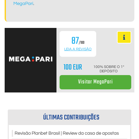
MegaPari
.
87
/100
LEIA A REVISÃO
100 EUR
100% SOBRE O 1º
DEPÓSITO
Visitar MegaPari
ÚLTIMAS CONTRIBUIÇÕES
Revisão Planbet Brasil | Review da casa de apostas