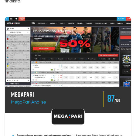
finalista.
MEGAPARI
87
/100
MegaPari Análise