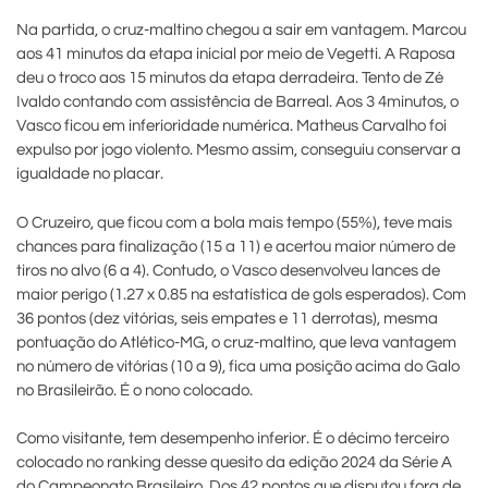
Na partida, o cruz-maltino chegou a sair em vantagem. Marcou
aos 41 minutos da etapa inicial por meio de Vegetti. A Raposa
deu o troco aos 15 minutos da etapa derradeira. Tento de Zé
Ivaldo contando com assistência de Barreal. Aos 3 4minutos, o
Vasco ficou em inferioridade numérica. Matheus Carvalho foi
expulso por jogo violento. Mesmo assim, conseguiu conservar a
igualdade no placar.
O Cruzeiro, que ficou com a bola mais tempo (55%), teve mais
chances para finalização (15 a 11) e acertou maior número de
tiros no alvo (6 a 4). Contudo, o Vasco desenvolveu lances de
maior perigo (1.27 x 0.85 na estatística de gols esperados). Com
36 pontos (dez vitórias, seis empates e 11 derrotas), mesma
pontuação do Atlético-MG, o cruz-maltino, que leva vantagem
no número de vitórias (10 a 9), fica uma posição acima do Galo
no Brasileirão. É o nono colocado.
Como visitante, tem desempenho inferior. É o décimo terceiro
colocado no ranking desse quesito da edição 2024 da Série A
do Campeonato Brasileiro. Dos 42 pontos que disputou fora de