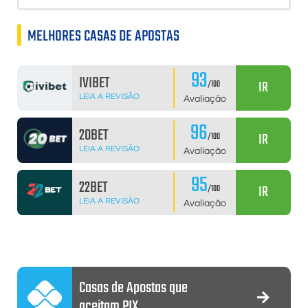
MELHORES CASAS DE APOSTAS
93
IVIBET
IR
/100
LEIA A REVISÃO
Avaliação
96
20BET
IR
/100
LEIA A REVISÃO
Avaliação
95
22BET
IR
/100
LEIA A REVISÃO
Avaliação
Casas de Apostas que
aceitam PIX