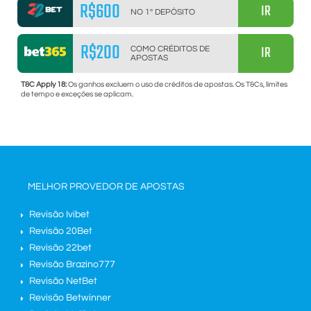
R$600
IR
NO 1º DEPÓSITO
R$200
IR
COMO CRÉDITOS DE
APOSTAS
T&C Apply 18:
Os ganhos excluem o uso de créditos de apostas. Os T&Cs, limites
de tempo e exceções se aplicam.
MELHOR PROVEDOR DE APOSTAS
Revisão Ivibet
Revisão 20Bet
Revisão 22bet
Revisão Brazino777
Revisão NetBet
Revisão Betwinner