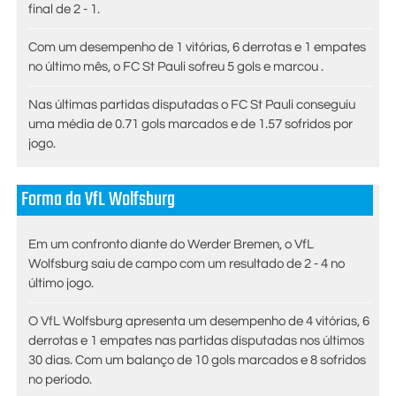
final de 2 - 1.
Com um desempenho de 1 vitórias, 6 derrotas e 1 empates
no último mês, o FC St Pauli sofreu 5 gols e marcou .
Nas últimas partidas disputadas o FC St Pauli conseguiu
uma média de 0.71 gols marcados e de 1.57 sofridos por
jogo.
Forma da VfL Wolfsburg
Em um confronto diante do Werder Bremen, o VfL
Wolfsburg saiu de campo com um resultado de 2 - 4 no
último jogo.
O VfL Wolfsburg apresenta um desempenho de 4 vitórias, 6
derrotas e 1 empates nas partidas disputadas nos últimos
30 dias. Com um balanço de 10 gols marcados e 8 sofridos
no período.