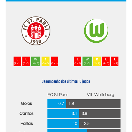
L
L
W
E
L
L
W
E
L
L
(2 - 1)
(0 - 3)
(0 - 3)
(0 - 0)
(3 - 1)
(2 - 4)
(1 - 3)
(2 - 2)
(4 - 3)
(1 - 2)
Desempenho dos últimos 10 jogos
FC St Pauli
VfL Wolfsburg
Golos
0.7
1.9
Cantos
3.1
3.9
Faltas
10
12.5