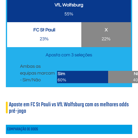
VfL Wolfsburg
55%
FC St Pauli
X
23%
22%
Aposta com 3 seleções
Ambas as
equipas marcam
Sim
N
- Sim/Não
60%
4
Aposte em FC St Pauli vs VfL Wolfsburg com as melhores odds
pré-jogo
COMPARAÇÃO DE ODDS