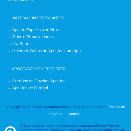
Bônus 20Bet
MATÉRIAS INTERESSANTES
Aposta Esportiva no Brasil
Odds e Probabilidades
LiveScore
Melhores Casas de Apostas com App
APOSTANDO EM ESPORTES
Corridas de Cavalos Apostas
Apostas de Futebol
Copyright © 2017-2026 casadeapostas.net. All rights reserved. |
Termos do
negócio
|
Contato
O jogo pode ser viciante. Jogue com responsabilidade! Para ter
mais informações, visite o site seguinte www.gamblingtherapy.org