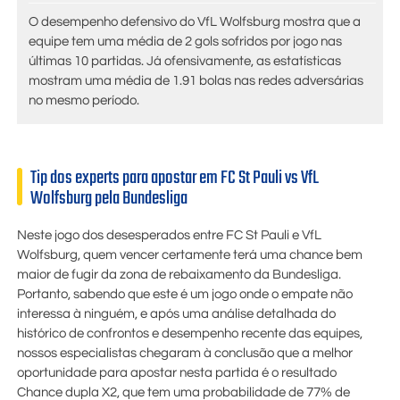
O desempenho defensivo do VfL Wolfsburg mostra que a
equipe tem uma média de 2 gols sofridos por jogo nas
últimas 10 partidas. Já ofensivamente, as estatísticas
mostram uma média de 1.91 bolas nas redes adversárias
no mesmo período.
Tip dos experts para apostar em FC St Pauli vs VfL
Wolfsburg pela Bundesliga
Neste jogo dos desesperados entre FC St Pauli e VfL
Wolfsburg, quem vencer certamente terá uma chance bem
maior de fugir da zona de rebaixamento da Bundesliga.
Portanto, sabendo que este é um jogo onde o empate não
interessa à ninguém, e após uma análise detalhada do
histórico de confrontos e desempenho recente das equipes,
nossos especialistas chegaram à conclusão que a melhor
oportunidade para apostar nesta partida é o resultado
Chance dupla X2, que tem uma probabilidade de 77% de