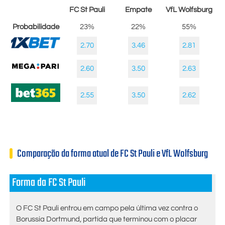
FC St Pauli
Empate
VfL Wolfsburg
Probabilidade
23%
22%
55%
2.70
3.46
2.81
2.60
3.50
2.63
2.55
3.50
2.62
Comparação da forma atual de FC St Pauli e VfL Wolfsburg
Forma da FC St Pauli
O FC St Pauli entrou em campo pela última vez contra o
Borussia Dortmund, partida que terminou com o placar