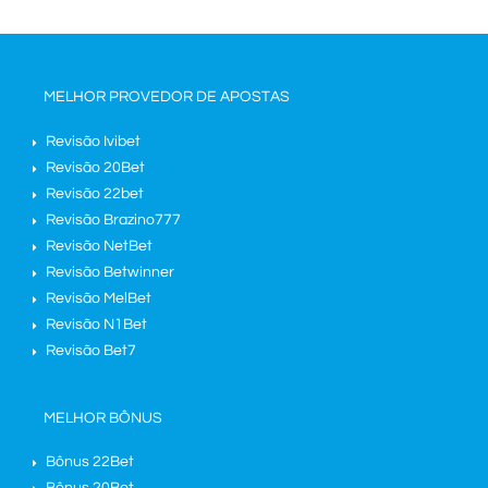
MELHOR PROVEDOR DE APOSTAS
Revisão Ivibet
Revisão 20Bet
Revisão 22bet
Revisão Brazino777
Revisão NetBet
Revisão Betwinner
Revisão MelBet
Revisão N1Bet
Revisão Bet7
MELHOR BÔNUS
Bônus 22Bet