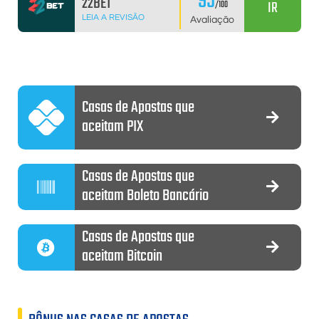
95
22BET
IR
/100
LEIA A REVISÃO
Avaliação
Casas de Apostas que
aceitam PIX
Casas de Apostas que
aceitam Boleto Bancário
Casas de Apostas que
aceitam Bitcoin