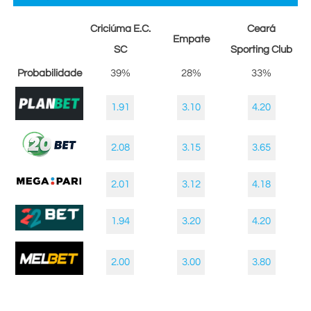
Criciúma E.C.
Ceará
Empate
SC
Sporting Club
Probabilidade
39%
28%
33%
1.91
3.10
4.20
2.08
3.15
3.65
2.01
3.12
4.18
1.94
3.20
4.20
2.00
3.00
3.80