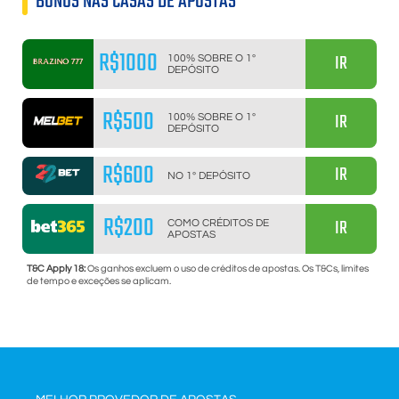
BÔNUS NAS CASAS DE APOSTAS
R$1000
IR
100% SOBRE O 1º
DEPÓSITO
R$500
IR
100% SOBRE O 1º
DEPÓSITO
R$600
IR
NO 1º DEPÓSITO
R$200
IR
COMO CRÉDITOS DE
APOSTAS
T&C Apply 18:
Os ganhos excluem o uso de créditos de apostas. Os T&Cs, limites
de tempo e exceções se aplicam.