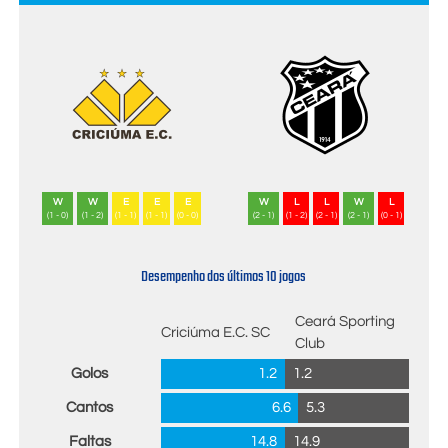
W
W
E
E
E
W
L
L
W
L
(1 - 0)
(1 - 2)
(1 - 1)
(1 - 1)
(0 - 0)
(2 - 1)
(1 - 2)
(2 - 1)
(2 - 1)
(0 - 1)
Desempenho dos últimos 10 jogos
Ceará Sporting
Criciúma E.C. SC
Club
Golos
1.2
1.2
Cantos
6.6
5.3
Faltas
14.8
14.9