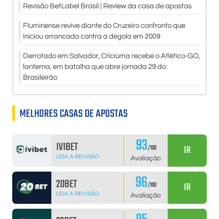
Revisão BetLabel Brasil | Review da casa de apostas
Fluminense revive diante do Cruzeiro confronto que
iniciou arrancada contra a degola em 2009
Derrotado em Salvador, Criciúma recebe o Atlético-GO,
lanterna, em batalha que abre jornada 29 do
Brasileirão
MELHORES CASAS DE APOSTAS
93
IVIBET
IR
/100
LEIA A REVISÃO
Avaliação
96
20BET
IR
/100
LEIA A REVISÃO
Avaliação