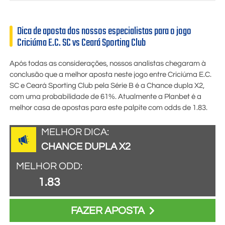
Dica de aposta dos nossos especialistas para o jogo
Criciúma E.C. SC vs Ceará Sporting Club
Após todas as considerações, nossos analistas chegaram à
conclusão que a melhor aposta neste jogo entre Criciúma E.C.
SC e Ceará Sporting Club pela Série B é a Chance dupla X2,
com uma probabilidade de 61%. Atualmente a
Planbet
é a
melhor casa de apostas para este palpite com odds de
1.83
.
MELHOR DICA:
CHANCE DUPLA X2
MELHOR ODD:
1.83
FAZER APOSTA