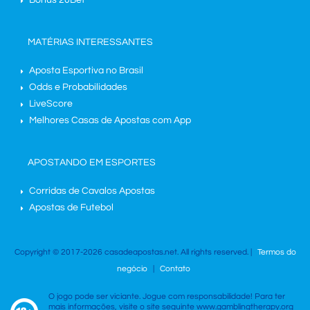
MATÉRIAS INTERESSANTES
Aposta Esportiva no Brasil
Odds e Probabilidades
LiveScore
Melhores Casas de Apostas com App
APOSTANDO EM ESPORTES
Corridas de Cavalos Apostas
Apostas de Futebol
Copyright © 2017-2026 casadeapostas.net. All rights reserved. |
Termos do
negócio
|
Contato
O jogo pode ser viciante. Jogue com responsabilidade! Para ter
mais informações, visite o site seguinte www.gamblingtherapy.org