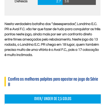
Defesas
2.7
3.6
Nesta verdadeira batalha dos “desesperados”, Londrina E.C.
PR e Avaí F.C. vão ter que fazer de tudo para conquistar os três
pontos neste jogo, ainda mais por ser um confronto direto
entre times ameaçados pelo rebaixamento. Neste jogo da 13
rodada, o Londrina E.C. PR chega em 18 lugar, quem também
precisa muito de uma vitória é o Avaí F.C., pois a 17 colocação
é muito incômoda.
Confira os melhores palpites para apostar no jogo da Série
B
OVER/ UNDER DE 2,5 GOLOS