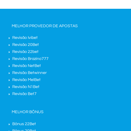
MELHOR PROVEDOR DE APOSTAS
Revisão Ivibet
Revisão 20Bet
Revisão 22bet
Revisão Brazino777
Revisão NetBet
Revisão Betwinner
Revisão MelBet
Revisão N1Bet
Revisão Bet7
MELHOR BÔNUS
Bônus 22Bet
Bônus 20Bet