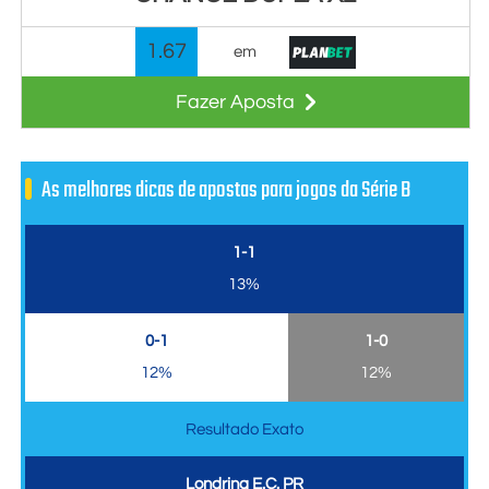
1.67
em
Fazer Aposta
As melhores dicas de apostas para jogos da Série B
1-1
13%
0-1
1-0
12%
12%
Resultado Exato
Londrina E.C. PR