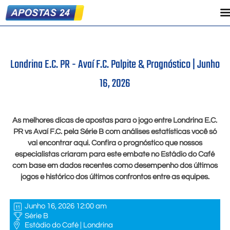
Londrina E.C. PR - Avaí F.C. Palpite & Prognóstico |
Junho
16, 2026
As melhores dicas de apostas para o jogo entre Londrina E.C.
PR vs Avaí F.C. pela Série B com análises estatísticas você só
vai encontrar aqui. Confira o prognóstico que nossos
especialistas criaram para este embate no Estádio do Café
com base em dados recentes como desempenho dos últimos
jogos e histórico dos últimos confrontos entre as equipes.
Junho 16, 2026 12:00 am
Série B
Estádio do Café | Londrina