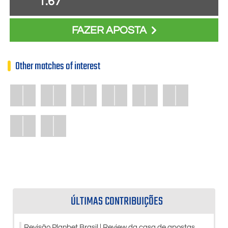
1.67
FAZER APOSTA
Other matches of interest
ÚLTIMAS CONTRIBUIÇÕES
Revisão Planbet Brasil | Review da casa de apostas