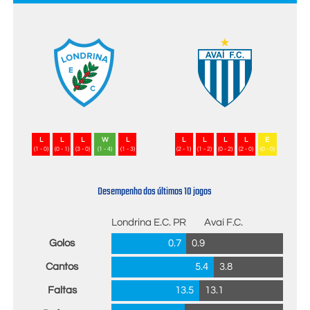
L
L
L
W
L
L
L
L
L
E
(1 - 0)
(0 - 1)
(3 - 0)
(1 - 4)
(1 - 3)
(2 - 1)
(1 - 2)
(0 - 2)
(2 - 0)
(0 - 0)
Desempenho dos últimos 10 jogos
Londrina E.C. PR
Avaí F.C.
Golos
0.7
0.9
Cantos
5.4
3.8
Faltas
13.5
13.1