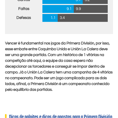
Faltas
9.1
9.9
Defesas
1.1
3.4
Vencer é fundamental nos jogos da Primera División, por isso,
esse embate entre Coquimbo Unido e Unión La Calera deve
ser uma grande partida. Com um histórico de 1 vitórias na
competição até aqui, a equipe da casa espera não
decepcionar os torcedores e conseguir se impor dentro de
campo. Já o Unión La Calera tem uma campanha de 4 vitórias
no campeonato. Pode ser um jogo complicado para os dois
lados, afinal, a Primera División é um campeonato conhecido
pelo equilíbrio das partidas.
Dicas de palpites e dicas de apostas para a Primera División