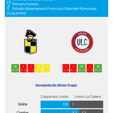
Primera División
Estadio Bicentenario Francisco Sánchez Rumoroso
(Coquimbo)
W
L
L
E
E
L
L
W
L
W
(2 - 0)
(2 - 0)
(3 - 2)
(2 - 2)
(1 - 1)
(0 - 2)
(0 - 1)
(0 - 1)
(1 - 0)
(0 - 1)
Desempenho dos últimos 10 jogos
Coquimbo Unido
Unión La Calera
Golos
0.9
1
Cantos
5.1
3.2