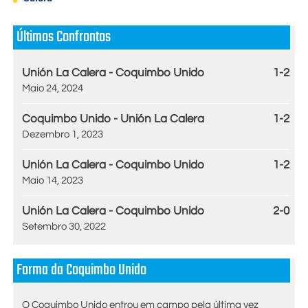
Últimos Confrontos
Unión La Calera - Coquimbo Unido
1-2
Maio 24, 2024
Coquimbo Unido - Unión La Calera
1-2
Dezembro 1, 2023
Unión La Calera - Coquimbo Unido
1-2
Maio 14, 2023
Unión La Calera - Coquimbo Unido
2-0
Setembro 30, 2022
Forma da Coquimbo Unido
O Coquimbo Unido entrou em campo pela última vez