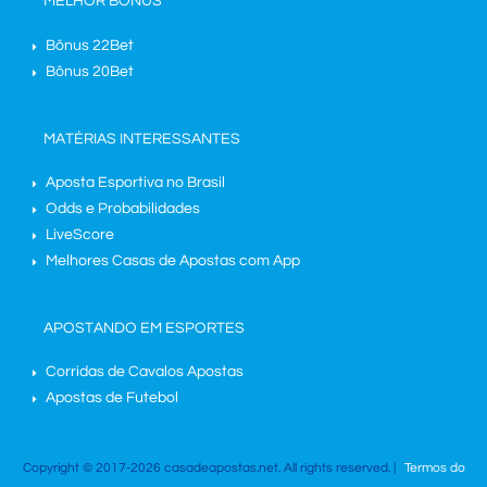
MELHOR BÔNUS
Bônus 22Bet
Bônus 20Bet
MATÉRIAS INTERESSANTES
Aposta Esportiva no Brasil
Odds e Probabilidades
LiveScore
Melhores Casas de Apostas com App
APOSTANDO EM ESPORTES
Corridas de Cavalos Apostas
Apostas de Futebol
Copyright © 2017-2026 casadeapostas.net. All rights reserved. |
Termos do