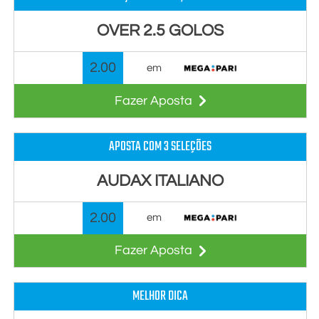
OVER 2.5 GOLOS
2.00
em
Fazer Aposta
APOSTA COM 3 SELEÇÕES
AUDAX ITALIANO
2.00
em
Fazer Aposta
MELHOR DICA