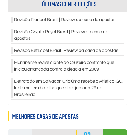
ÚLTIMAS CONTRIBUIÇÕES
Revisão Planbet Brasil | Review da casa de apostas
Revisão Crypto Royal Brasil | Review da casa de
apostas
Revisão BetLabel Brasil | Review da casa de apostas
Fluminense revive diante do Cruzeiro confronto que
iniciou arrancada contra a degola em 2009
Derrotado em Salvador, Criciúma recebe o Atlético-GO,
lanterna, em batalha que abre jornada 29 do
Brasileirão
MELHORES CASAS DE APOSTAS