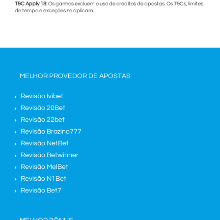
T&C Apply 18:
Os ganhos excluem o uso de créditos de apostas. Os T&Cs, limites
de tempo e exceções se aplicam.
MELHOR PROVEDOR DE APOSTAS
Revisão Ivibet
Revisão 20Bet
Revisão 22bet
Revisão Brazino777
Revisão NetBet
Revisão Betwinner
Revisão MelBet
Revisão N1Bet
Revisão Bet7