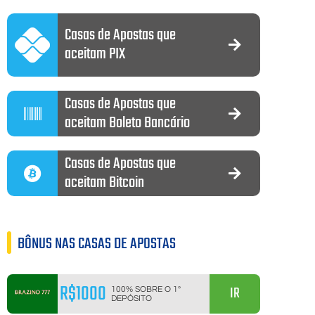
Casas de Apostas que
aceitam PIX
Casas de Apostas que
aceitam Boleto Bancário
Casas de Apostas que
aceitam Bitcoin
BÔNUS NAS CASAS DE APOSTAS
R$1000
IR
100% SOBRE O 1º
DEPÓSITO