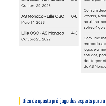
Outubro 29, 2023
Com um des
vitórias, 4 d
AS Monaco - Lille OSC
0-0
no último mê
Maio 14, 2023
sofreu 4 gols
Lille OSC - AS Monaco
4-3
Com uma méd
Outubro 23, 2022
marcados por
jogos e a méd
sofridos, po
das forças o
do AS Monac
Dica de aposta pré-jogo dos experts para o