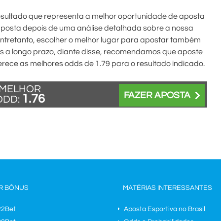
resultado que representa a melhor oportunidade de aposta
 aposta depois de uma análise detalhada sobre a nossa
Entretanto, escolher o melhor lugar para apostar também
os a longo prazo, diante disse, recomendamos que aposte
ferece as melhores odds de
1.79
para o resultado indicado.
MELHOR
FAZER APOSTA
1.76
ODD:
R BÔNUS
MATÉRIAS INTERESSANTES
22Bet
Aposta Esportiva no Brasil