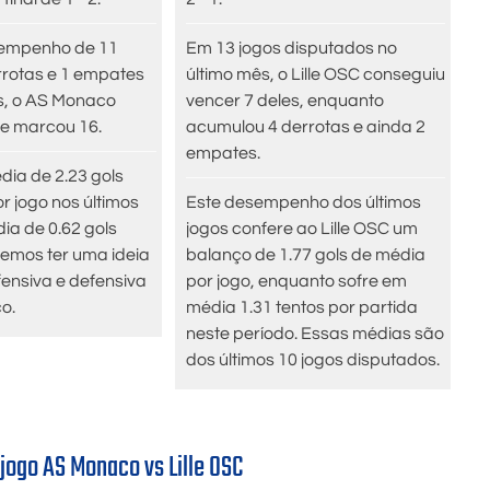
empenho de 11
Em 13 jogos disputados no
errotas e 1 empates
último mês, o Lille OSC conseguiu
s, o AS Monaco
vencer 7 deles, enquanto
 e marcou 16.
acumulou 4 derrotas e ainda 2
empates.
ia de 2.23 gols
 jogo nos últimos
Este desempenho dos últimos
ia de 0.62 gols
jogos confere ao Lille OSC um
demos ter uma ideia
balanço de 1.77 gols de média
fensiva e defensiva
por jogo, enquanto sofre em
o.
média 1.31 tentos por partida
neste período. Essas médias são
dos últimos 10 jogos disputados.
 jogo AS Monaco vs Lille OSC