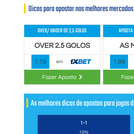
Dicas para apostar nos melhores mercados
OVER/ UNDER DE 2,5 GOLOS
APOSTA 
OVER 2.5 GOLOS
AS 
1.79
1.99
em
Fazer Aposta
Faze
As melhores dicas de apostas para jogos d
1-1
10%