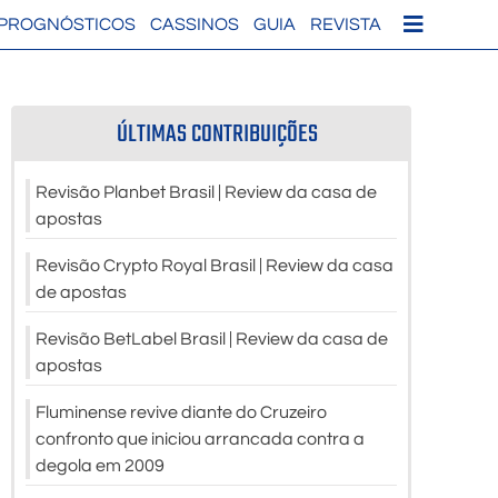
PROGNÓSTICOS
CASSINOS
GUIA
REVISTA
ÚLTIMAS CONTRIBUIÇÕES
Revisão Planbet Brasil | Review da casa de
apostas
Revisão Crypto Royal Brasil | Review da casa
de apostas
Revisão BetLabel Brasil | Review da casa de
apostas
Fluminense revive diante do Cruzeiro
confronto que iniciou arrancada contra a
degola em 2009