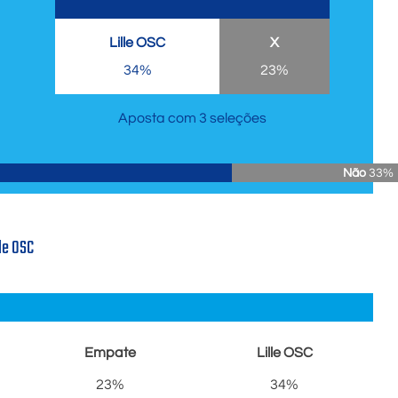
Lille OSC
X
34%
23%
Aposta com 3 seleções
Não
33%
le OSC
Empate
Lille OSC
23%
34%