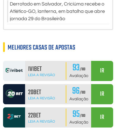
Derrotado em Salvador, Criciúma recebe o
Atlético-GO, lanterna, em batalha que abre
jornada 29 do Brasileirão
MELHORES CASAS DE APOSTAS
93
IVIBET
IR
/100
LEIA A REVISÃO
Avaliação
96
20BET
IR
/100
LEIA A REVISÃO
Avaliação
95
22BET
IR
/100
LEIA A REVISÃO
Avaliação