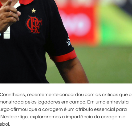
 Corinthians, recentemente concordou com as críticas que o
emonstrada pelos jogadores em campo. Em uma entrevista
urgo afirmou que a coragem é um atributo essencial para
. Neste artigo, exploraremos a importância da coragem e
ebol.