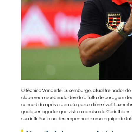
O técnico Vanderlei Luxemburgo, atual treinador do
clube vem recebendo devido à falta de coragem d
concedida após a derrota para o time rival, Luxemb
qualquer jogador que vista a camisa do Corinthians
sua influência no desempenho de uma equipe de fut