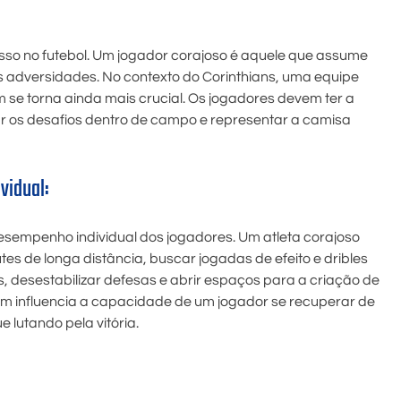
so no futebol. Um jogador corajoso é aquele que assume
das adversidades. No contexto do Corinthians, uma equipe
m se torna ainda mais crucial. Os jogadores devem ter a
r os desafios dentro de campo e representar a camisa
vidual:
esempenho individual dos jogadores. Um atleta corajoso
es de longa distância, buscar jogadas de efeito e dribles
, desestabilizar defesas e abrir espaços para a criação de
m influencia a capacidade de um jogador se recuperar de
e lutando pela vitória.