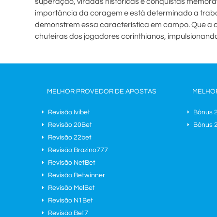
superação, viradas históricas e conquistas memor
importância da coragem e está determinado a traba
demonstrem essa característica em campo. Que a 
chuteiras dos jogadores corinthianos, impulsionando
MELHOR PROVEDOR DE APOSTAS
MELHO
Revisão Ivibet
Bônus 
Revisão 20Bet
Bônus 
Revisão 22bet
Revisão Brazino777
Revisão NetBet
Revisão Betwinner
Revisão MelBet
Revisão N1Bet
Revisão Bet7