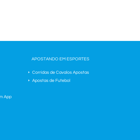
APOSTANDO EM ESPORTES
Corridas de Cavalos Apostas
Apostas de Futebol
om App