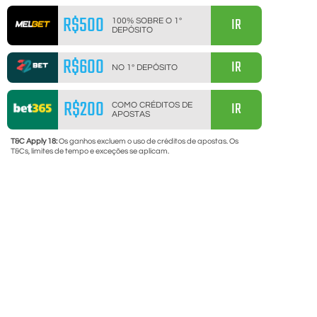
R$500
IR
100% SOBRE O 1º
DEPÓSITO
R$600
IR
NO 1º DEPÓSITO
R$200
IR
COMO CRÉDITOS DE
APOSTAS
T&C Apply 18:
Os ganhos excluem o uso de créditos de apostas. Os
T&Cs, limites de tempo e exceções se aplicam.