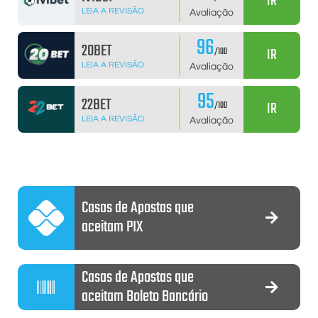
IR
LEIA A REVISÃO
Avaliação
96
20BET
IR
/100
LEIA A REVISÃO
Avaliação
95
22BET
IR
/100
LEIA A REVISÃO
Avaliação
Casas de Apostas que
aceitam PIX
Casas de Apostas que
aceitam Boleto Bancário