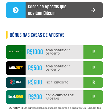
Casas de Apostas que
aceitam Bitcoin
BÔNUS NAS CASAS DE APOSTAS
R$1000
IR
100% SOBRE O 1º
DEPÓSITO
R$500
IR
100% SOBRE O 1º
DEPÓSITO
R$600
IR
NO 1º DEPÓSITO
R$200
IR
COMO CRÉDITOS DE
APOSTAS
T&C Apply 18:
Os ganhos excluem o uso de créditos de apostas. Os T&Cs, limites