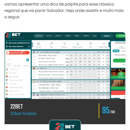
vamos apresentar uma dica de palpite para esse clássico
regional que vai parar Salvador. Veja onde assistir e muito mais
a seguir.
22BET
95
/100
22bet Análise