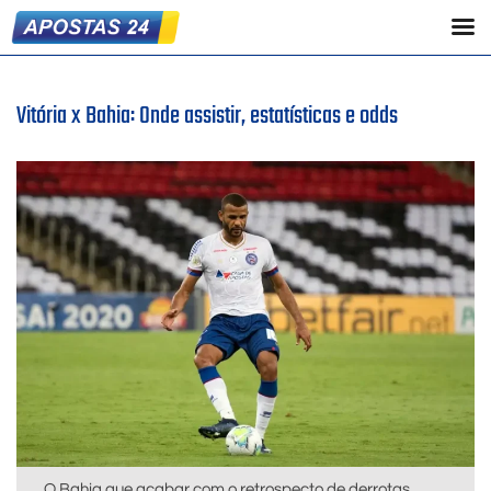
Vitória x Bahia: Onde assistir, estatísticas e odds
O Bahia que acabar com o retrospecto de derrotas