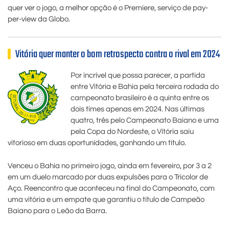
quer ver o jogo, a melhor opção é o Premiere, serviço de pay-
per-view da Globo.
Vitória quer manter o bom retrospecto contra o rival em 2024
Por incrível que possa parecer, a partida
entre Vitória e Bahia pela terceira rodada do
campeonato brasileiro é a quinta entre os
dois times apenas em 2024. Nas últimas
quatro, três pelo Campeonato Baiano e uma
pela Copa do Nordeste, o Vitória saiu
vitorioso em duas oportunidades, ganhando um título.
Venceu o Bahia no primeiro jogo, ainda em fevereiro, por 3 a 2
em um duelo marcado por duas expulsões para o Tricolor de
Aço. Reencontro que aconteceu na final do Campeonato, com
uma vitória e um empate que garantiu o título de Campeão
Baiano para o Leão da Barra.