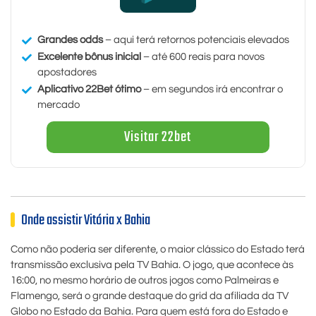
Grandes odds
– aqui terá retornos potenciais elevados
Excelente bônus inicial
– até 600 reais para novos
apostadores
Aplicativo 22Bet ótimo
– em segundos irá encontrar o
mercado
Visitar 22bet
Onde assistir Vitória x Bahia
Como não poderia ser diferente, o maior clássico do Estado terá
transmissão exclusiva pela TV Bahia. O jogo, que acontece às
16:00, no mesmo horário de outros jogos como Palmeiras e
Flamengo, será o grande destaque do grid da afiliada da TV
Globo no Estado da Bahia. Para quem está fora do Estado e