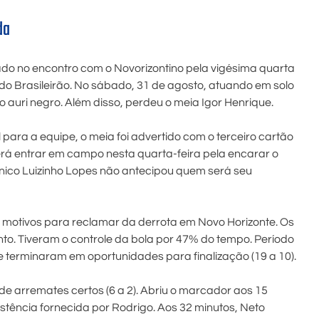
da
ado no encontro com o Novorizontino pela vigésima quarta
do Brasileirão. No sábado, 31 de agosto, atuando em solo
elo auri negro. Além disso, perdeu o meia Igor Henrique.
ara a equipe, o meia foi advertido com o terceiro cartão
rá entrar em campo nesta quarta-feira pela encarar o
nico Luizinho Lopes não antecipou quem será seu
ve motivos para reclamar da derrota em Novo Horizonte. Os
to. Tiveram o controle da bola por 47% do tempo. Período
terminaram em oportunidades para finalização (19 a 10).
de arremates certos (6 a 2). Abriu o marcador aos 15
sistência fornecida por Rodrigo. Aos 32 minutos, Neto