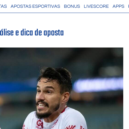
TAS
APOSTAS ESPORTIVAS
BONUS
LIVESCORE
APPS
álise e dica de aposta