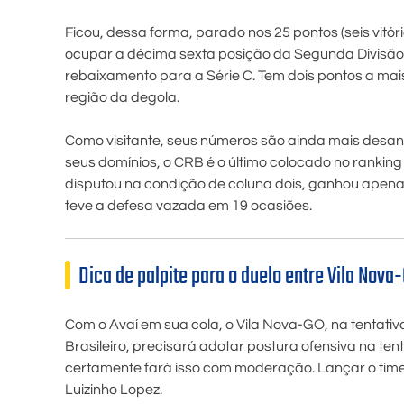
Ficou, dessa forma, parado nos 25 pontos (seis vitór
ocupar a décima sexta posição da Segunda Divisão 
rebaixamento para a Série C. Tem dois pontos a mai
região da degola.
Como visitante, seus números são ainda mais desan
seus domínios, o CRB é o último colocado no ranking
disputou na condição de coluna dois, ganhou apenas
teve a defesa vazada em 19 ocasiões.
Dica de palpite para o duelo entre Vila Nova
Com o Avaí em sua cola, o Vila Nova-GO, na tentat
Brasileiro, precisará adotar postura ofensiva na te
certamente fará isso com moderação. Lançar o time
Luizinho Lopez.