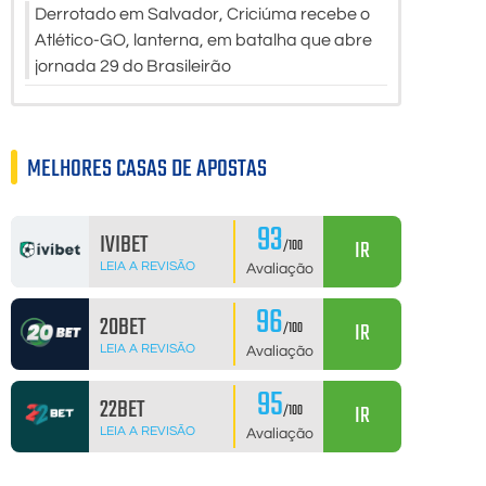
Derrotado em Salvador, Criciúma recebe o
Atlético-GO, lanterna, em batalha que abre
jornada 29 do Brasileirão
MELHORES CASAS DE APOSTAS
93
IVIBET
IR
/100
LEIA A REVISÃO
Avaliação
96
20BET
IR
/100
LEIA A REVISÃO
Avaliação
95
22BET
IR
/100
LEIA A REVISÃO
Avaliação