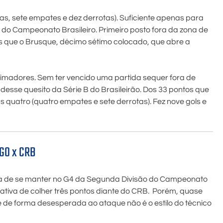
ias, sete empates e dez derrotas). Suficiente apenas para
do Campeonato Brasileiro. Primeiro posto fora da zona de
s que o Brusque, décimo sétimo colocado, que abre a
imadores. Sem ter vencido uma partida sequer fora de
 desse quesito da Série B do Brasileirão. Dos 33 pontos que
 quatro (quatro empates e sete derrotas). Fez nove gols e
-GO x CRB
iva de se manter no G4 da Segunda Divisão do Campeonato
ntativa de colher três pontos diante do CRB. Porém, quase
 de forma desesperada ao ataque não é o estilo do técnico