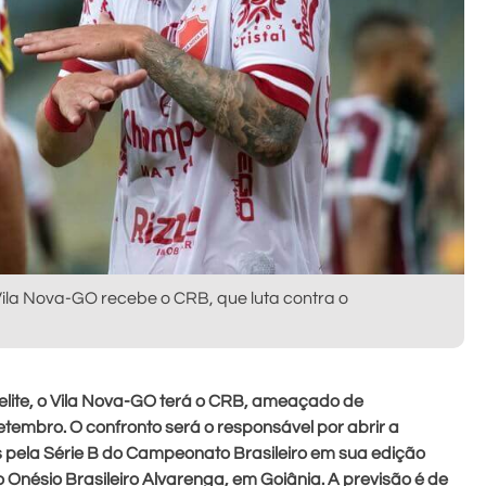
Vila Nova-GO recebe o CRB, que luta contra o
lite, o Vila Nova-GO terá o CRB, ameaçado de
etembro. O confronto será o responsável por abrir a
 pela Série B do Campeonato Brasileiro em sua edição
 Onésio Brasileiro Alvarenga, em Goiânia. A previsão é de