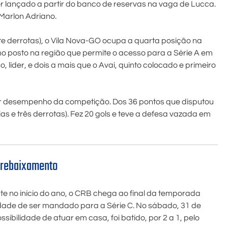
r lançado a partir do banco de reservas na vaga de Lucca.
 Marlon Adriano.
ete derrotas), o Vila Nova-GO ocupa a quarta posição na
mo posto na região que permite o acesso para a Série A em
 líder, e dois a mais que o Avaí, quinto colocado e primeiro
r desempenho da competição. Dos 36 pontos que disputou
as e três derrotas). Fez 20 gols e teve a defesa vazada em
e rebaixamento
 no início do ano, o CRB chega ao final da temporada
idade de ser mandado para a Série C. No sábado, 31 de
bilidade de atuar em casa, foi batido, por 2 a 1, pelo