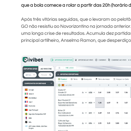
que a bola comece a rolar a partir das 20h (horário de
Após três vitórias seguidas, que o levaram ao pelotã
GO não resistiu ao Novorizontino na jornada anterio
uma longa crise de resultados. Acumula dez partida
principal artilheiro, Anselmo Ramon, que desperdiço