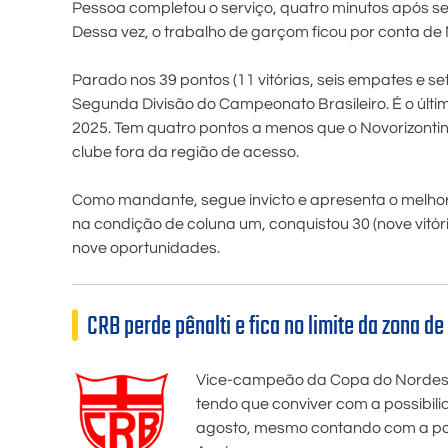
Pessoa completou o serviço, quatro minutos após se
Dessa vez, o trabalho de garçom ficou por conta de
Parado nos 39 pontos (11 vitórias, seis empates e s
Segunda Divisão do Campeonato Brasileiro. É o últi
2025. Tem quatro pontos a menos que o Novorizontino,
clube fora da região de acesso.
Como mandante, segue invicto e apresenta o melho
na condição de coluna um, conquistou 30 (nove vitóri
nove oportunidades.
CRB perde pênalti e fica no limite da zona d
Vice-campeão da Copa do Nordeste
tendo que conviver com a possibil
agosto, mesmo contando com a possi