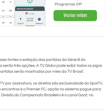
Programas VIP
Visitar Ivibet
seis fontes a exibição das partidas da Série B do
 serão três opções. A TV Globo pode exibir todos os jogos
artidas serão mostradas por meio da TV Brasil.
TV por assinatura, os direitos são exclusividade do SporTV.
os encontros é o Premier FC, opção no sistema pague para
 Divisão do Campeonato Brasileiro é o canal Goat, no