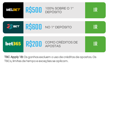
R$500
IR
100% SOBRE O 1º
DEPÓSITO
R$600
IR
NO 1º DEPÓSITO
R$200
IR
COMO CRÉDITOS DE
APOSTAS
T&C Apply 18:
Os ganhos excluem o uso de créditos de apostas. Os
T&Cs, limites de tempo e exceções se aplicam.