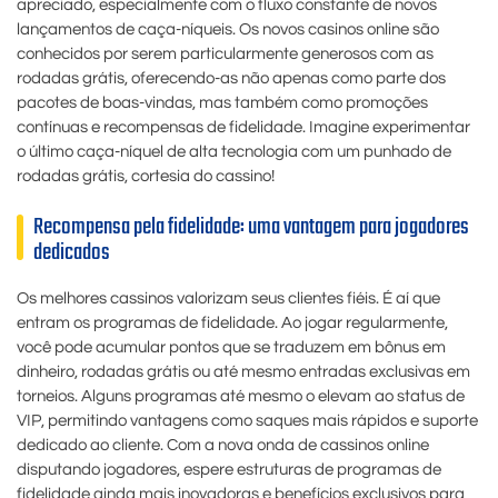
apreciado, especialmente com o fluxo constante de novos
lançamentos de caça-níqueis. Os novos casinos online são
conhecidos por serem particularmente generosos com as
rodadas grátis, oferecendo-as não apenas como parte dos
pacotes de boas-vindas, mas também como promoções
contínuas e recompensas de fidelidade. Imagine experimentar
o último caça-níquel de alta tecnologia com um punhado de
rodadas grátis, cortesia do cassino!
Recompensa pela fidelidade: uma vantagem para jogadores
dedicados
Os melhores cassinos valorizam seus clientes fiéis. É aí que
entram os programas de fidelidade. Ao jogar regularmente,
você pode acumular pontos que se traduzem em bônus em
dinheiro, rodadas grátis ou até mesmo entradas exclusivas em
torneios. Alguns programas até mesmo o elevam ao status de
VIP, permitindo vantagens como saques mais rápidos e suporte
dedicado ao cliente. Com a nova onda de cassinos online
disputando jogadores, espere estruturas de programas de
fidelidade ainda mais inovadoras e benefícios exclusivos para