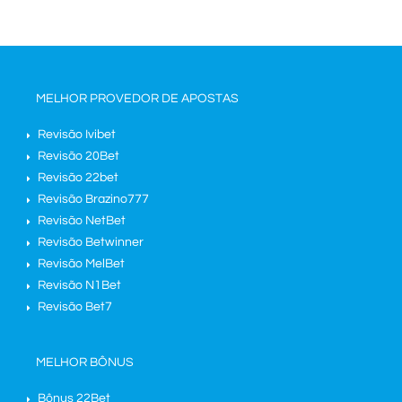
MELHOR PROVEDOR DE APOSTAS
Revisão Ivibet
Revisão 20Bet
Revisão 22bet
Revisão Brazino777
Revisão NetBet
Revisão Betwinner
Revisão MelBet
Revisão N1Bet
Revisão Bet7
MELHOR BÔNUS
Bônus 22Bet