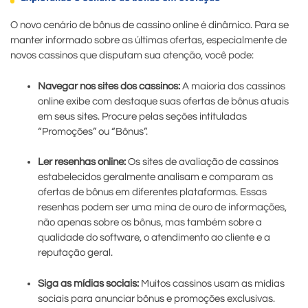
O novo cenário de bônus de cassino online é dinâmico. Para se
manter informado sobre as últimas ofertas, especialmente de
novos cassinos que disputam sua atenção, você pode:
Navegar nos sites dos cassinos:
A maioria dos cassinos
online exibe com destaque suas ofertas de bônus atuais
em seus sites. Procure pelas seções intituladas
“Promoções” ou “Bônus”.
Ler resenhas online:
Os sites de avaliação de cassinos
estabelecidos geralmente analisam e comparam as
ofertas de bônus em diferentes plataformas. Essas
resenhas podem ser uma mina de ouro de informações,
não apenas sobre os bônus, mas também sobre a
qualidade do software, o atendimento ao cliente e a
reputação geral.
Siga as mídias sociais:
Muitos cassinos usam as mídias
sociais para anunciar bônus e promoções exclusivas.