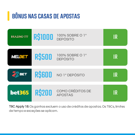
BÔNUS NAS CASAS DE APOSTAS
R$1000
IR
100% SOBRE O 1º
DEPÓSITO
R$500
IR
100% SOBRE O 1º
DEPÓSITO
R$600
IR
NO 1º DEPÓSITO
R$200
IR
COMO CRÉDITOS DE
APOSTAS
T&C Apply 18:
Os ganhos excluem o uso de créditos de apostas. Os T&Cs, limites
de tempo e exceções se aplicam.