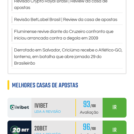
Revisão Crypto Royal Brasil | Review da casa de
apostas
Revisão BetLabel Brasil | Review da casa de apostas
Fluminense revive diante do Cruzeiro confronto que
iniciou arrancada contra a degola em 2009
Derrotado em Salvador, Criciúma recebe o Atlético-GO,
lanterna, em batalha que abre jornada 29 do
Brasileirão
MELHORES CASAS DE APOSTAS
93
IVIBET
IR
/100
LEIA A REVISÃO
Avaliação
96
20BET
IR
/100