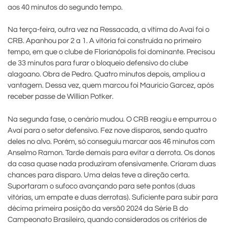
aos 40 minutos do segundo tempo.
Na terça-feira, outra vez na Ressacada, a vítima do Avaí foi o
CRB. Apanhou por 2 a 1. A vitória foi construída no primeiro
tempo, em que o clube de Florianópolis foi dominante. Precisou
de 33 minutos para furar o bloqueio defensivo do clube
alagoano. Obra de Pedro. Quatro minutos depois, ampliou a
vantagem. Dessa vez, quem marcou foi Mauricio Garcez, após
receber passe de Willian Potker.
Na segunda fase, o cenário mudou. O CRB reagiu e empurrou o
Avaí para o setor defensivo. Fez nove disparos, sendo quatro
deles no alvo. Porém, só conseguiu marcar aos 46 minutos com
Anselmo Ramon. Tarde demais para evitar a derrota. Os donos
da casa quase nada produziram ofensivamente. Criaram duas
chances para disparo. Uma delas teve a direção certa.
Suportaram o sufoco avançando para sete pontos (duas
vitórias, um empate e duas derrotas). Suficiente para subir para
décima primeira posição da versã0 2024 da Série B do
Campeonato Brasileiro, quando considerados os critérios de