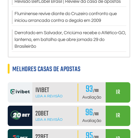
Revisão BetLabel Brasil | Review da casa de apostas
Fluminense revive diante do Cruzeiro confronto que
iniciou arrancada contra a degola em 2009
Derrotado em Salvador, Criciúma recebe o Atlético-GO,
lanterna, em batalha que abre jornada 29 do
Brasileirão
MELHORES CASAS DE APOSTAS
93
IVIBET
IR
/100
LEIA A REVISÃO
Avaliação
96
20BET
IR
/100
LEIA A REVISÃO
Avaliação
95
22BET
/100