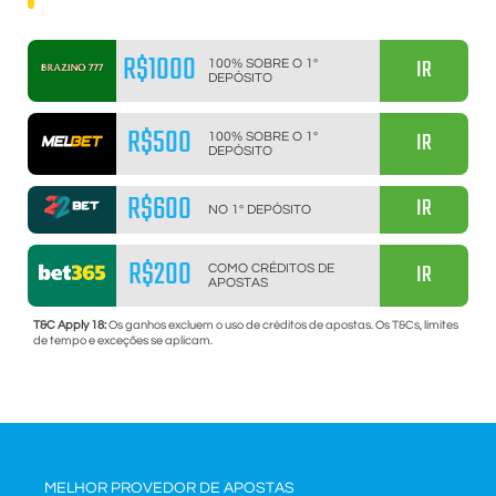
R$1000
IR
100% SOBRE O 1º
DEPÓSITO
R$500
IR
100% SOBRE O 1º
DEPÓSITO
R$600
IR
NO 1º DEPÓSITO
R$200
IR
COMO CRÉDITOS DE
APOSTAS
T&C Apply 18:
Os ganhos excluem o uso de créditos de apostas. Os T&Cs, limites
de tempo e exceções se aplicam.
MELHOR PROVEDOR DE APOSTAS