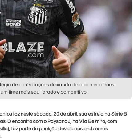
égia de contratações deixando de lado medalhões
um time mais equilibrado e competitivo.
os faz neste sábado, 20 de abril, sua estreia na Série B
s. O encontro com o Paysandu, na Vila Belmiro, com
ília), faz parte da punição devido aos problemas
.