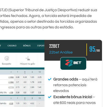
JD (Superior Tribunal de Justiça Desportiva) reduzir sua
 portões fechados. Agora, a torcida estará impedida de
artidas, apenas o setor destinado às torcidas organizadas
ingressos para as outras partes do estádio.
22BET
95
/100
22bet Análise
Grandes odds
– aqui terá
retornos potenciais
elevados
Excelente bônus inicial
–
até 600 reais para novos