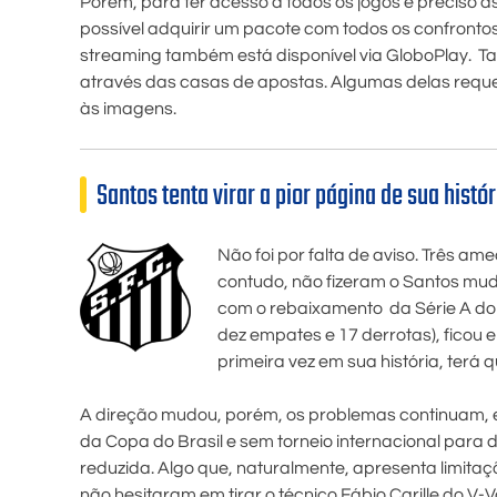
Porém, para ter acesso a todos os jogos é preciso as
possível adquirir um pacote com todos os confronto
streaming também está disponível via GloboPlay. T
através das casas de apostas. Algumas delas reque
às imagens.
Santos tenta virar a pior página de sua histór
Não foi por falta de aviso. Três 
contudo, não fizeram o Santos mud
com o rebaixamento da Série A do Br
dez empates e 17 derrotas), ficou
primeira vez em sua história, terá q
A direção mudou, porém, os problemas continuam, es
da Copa do Brasil e sem torneio internacional para d
reduzida. Algo que, naturalmente, apresenta limita
não hesitaram em tirar o técnico Fábio Carille do 