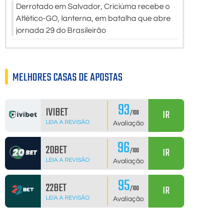
Derrotado em Salvador, Criciúma recebe o
Atlético-GO, lanterna, em batalha que abre
jornada 29 do Brasileirão
MELHORES CASAS DE APOSTAS
93
IVIBET
IR
/100
LEIA A REVISÃO
Avaliação
96
20BET
IR
/100
LEIA A REVISÃO
Avaliação
95
22BET
IR
/100
LEIA A REVISÃO
Avaliação