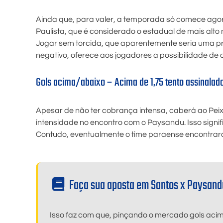
Ainda que, para valer, a temporada só comece ag
Paulista, que é considerado o estadual de mais alto
Jogar sem torcida, que aparentemente seria uma pro
negativo, oferece aos jogadores a possibilidade de
Gols acima/abaixo – Acima de 1,75 tento assinalad
Apesar de não ter cobrança intensa, caberá ao Peixe
intensidade no encontro com o Paysandu. Isso signi
Contudo, eventualmente o time paraense encontrar
Faça sua aposta em Santos x Paysand
Isso faz com que, pinçando o mercado gols acim