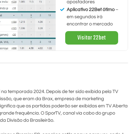
apostadores
Aplicativo 22Bet ótimo
–
em segundos irá
encontrar o mercado
Visitar 22bet
na temporada 2024. Depois de ter sido exibida pela TV
missão, que eram da Brax, empresa de marketing
ignifica que as partidas poderão ser exibidas em TV Aberta
rande frequência. O SporTV, canal via cabo do grupo
da Divisão do Brasileirão.