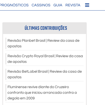
PROGNÓSTICOS
CASSINOS
GUIA
REVISTA
ÚLTIMAS CONTRIBUIÇÕES
Revisão Planbet Brasil | Review da casa de
apostas
Revisão Crypto Royal Brasil | Review da casa
de apostas
Revisão BetLabel Brasil | Review da casa de
apostas
Fluminense revive diante do Cruzeiro
confronto que iniciou arrancada contra a
degola em 2009