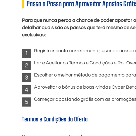
Passo a Passo para Aproveitar Apostas Gráti
Para que nunca perca a chance de poder apostar onl
detalhar quais são os passos que terá mesmo de se
exclusivas:
Registrar conta corretamente, usando nosso 
Ler e Aceitar os Termos e Condições e Roll Ove
Escolher o melhor método de pagamento para
Aproveitar o bônus de boas-vindas Cyber Bet a
Começar apostando grátis com as promoções 
Termos e Condições da Oferta