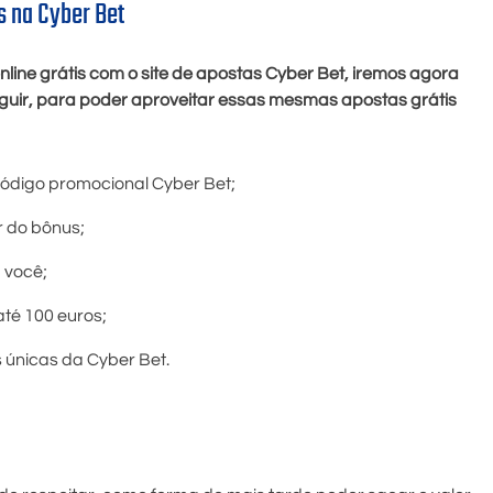
s na Cyber Bet
ine grátis com o site de apostas Cyber Bet, iremos agora
guir, para poder aproveitar essas mesmas apostas grátis
código promocional Cyber Bet;
r do bônus;
 você;
té 100 euros;
únicas da Cyber Bet.