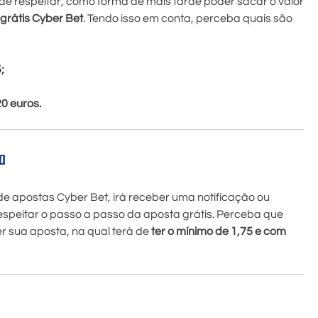
 de respeitar, como forma de mais tarde poder sacar o valor
grátis Cyber Bet
. Tendo isso em conta, perceba quais são
;
0 euros.
a
 de apostas Cyber Bet, irá receber uma notificação ou
 respeitar o passo a passo da aposta grátis. Perceba que
r sua aposta, na qual terá de
ter o mínimo de 1,75 e com