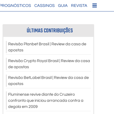
PROGNÓSTICOS
CASSINOS
GUIA
REVISTA
ÚLTIMAS CONTRIBUIÇÕES
Revisão Planbet Brasil | Review da casa de
apostas
Revisão Crypto Royal Brasil | Review da casa
de apostas
Revisão BetLabel Brasil | Review da casa de
apostas
Fluminense revive diante do Cruzeiro
confronto que iniciou arrancada contra a
degola em 2009