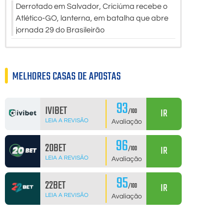
Derrotado em Salvador, Criciúma recebe o
Atlético-GO, lanterna, em batalha que abre
jornada 29 do Brasileirão
MELHORES CASAS DE APOSTAS
93
IVIBET
IR
/100
LEIA A REVISÃO
Avaliação
96
20BET
IR
/100
LEIA A REVISÃO
Avaliação
95
22BET
IR
/100
LEIA A REVISÃO
Avaliação