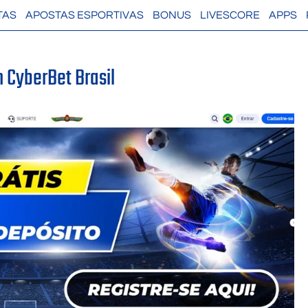
TAS
APOSTAS ESPORTIVAS
BONUS
LIVESCORE
APPS
 CyberBet Brasil