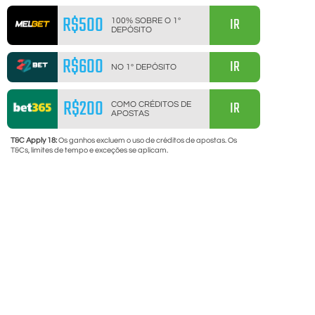
R$500
IR
100% SOBRE O 1º
DEPÓSITO
R$600
IR
NO 1º DEPÓSITO
R$200
IR
COMO CRÉDITOS DE
APOSTAS
T&C Apply 18:
Os ganhos excluem o uso de créditos de apostas. Os
T&Cs, limites de tempo e exceções se aplicam.