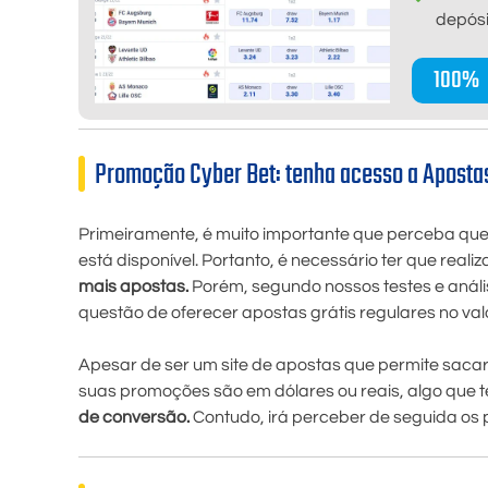
depósi
100%
Promoção Cyber Bet: tenha acesso a Apostas
Primeiramente, é muito importante que perceba qu
está disponível. Portanto, é necessário ter que rea
mais apostas.
Porém, segundo nossos testes e anál
questão de oferecer apostas grátis regulares no val
Apesar de ser um site de apostas que permite sacar 
suas promoções são em dólares ou reais, algo que
de conversão.
Contudo, irá perceber de seguida os 