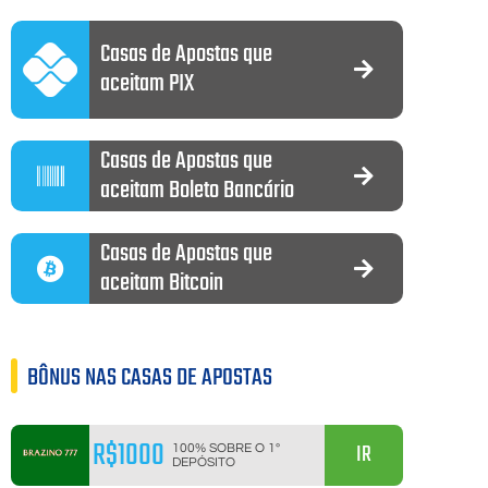
Casas de Apostas que
aceitam PIX
Casas de Apostas que
aceitam Boleto Bancário
Casas de Apostas que
aceitam Bitcoin
BÔNUS NAS CASAS DE APOSTAS
R$1000
IR
100% SOBRE O 1º
DEPÓSITO