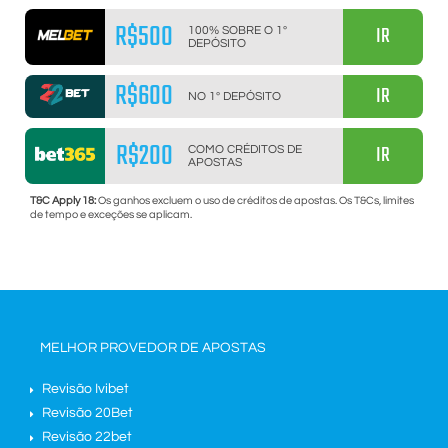
R$500
IR
100% SOBRE O 1º
DEPÓSITO
R$600
IR
NO 1º DEPÓSITO
R$200
IR
COMO CRÉDITOS DE
APOSTAS
T&C Apply 18:
Os ganhos excluem o uso de créditos de apostas. Os T&Cs, limites
de tempo e exceções se aplicam.
MELHOR PROVEDOR DE APOSTAS
Revisão Ivibet
Revisão 20Bet
Revisão 22bet