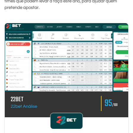
times que podem levar a taça este ano, para ajudar quem
pretende apostar.
22BET
95
/100
22bet Análise