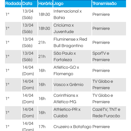
Rodada
Data
Horário
Jogo
Transmissão
13/04
Internacional x
1ª
18h30
Premiere
(Sáb)
Bahia
13/04
Criciúma x
1ª
18h30
Premiere
(Sáb)
Juventude
13/04
Fluminense x Red
1ª
21h
Premiere
(Sáb)
Bull Bragantino
13/04
São Paulo x
SporTV e
1ª
21h
(Sáb)
Fortaleza
Premiere
14/04
Atlético-GO x
1ª
16h
Premiere
(Dom)
Flamengo
14/04
TV Globo e
1ª
16h
Vasco x Grêmio
(Dom)
Premiere
14/04
Corinthians x
TV Globo e
1ª
16h
(Dom)
Atlético-MG
Premiere
14/04
Athletico-PR x
CazéTV, TNT e
1ª
16h
(Dom)
Cuiabá
Rede Furacão
14/04
1ª
17h
Cruzeiro x Botafogo
Premiere
(Dom)