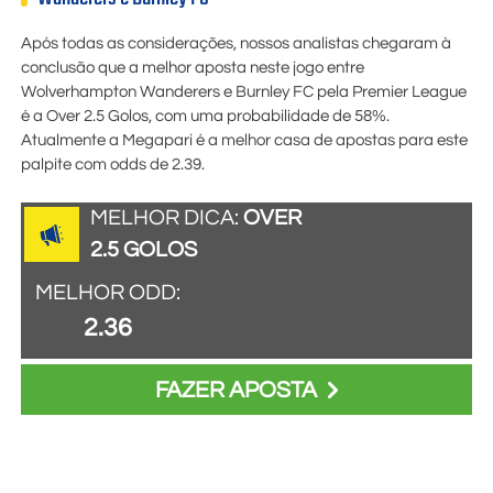
Após todas as considerações, nossos analistas chegaram à
conclusão que a melhor aposta neste jogo entre
Wolverhampton Wanderers e Burnley FC pela Premier League
é a Over 2.5 Golos, com uma probabilidade de 58%.
Atualmente a
Megapari
é a melhor casa de apostas para este
palpite com odds de
2.39
.
MELHOR DICA:
OVER
2.5 GOLOS
MELHOR ODD:
2.36
FAZER APOSTA