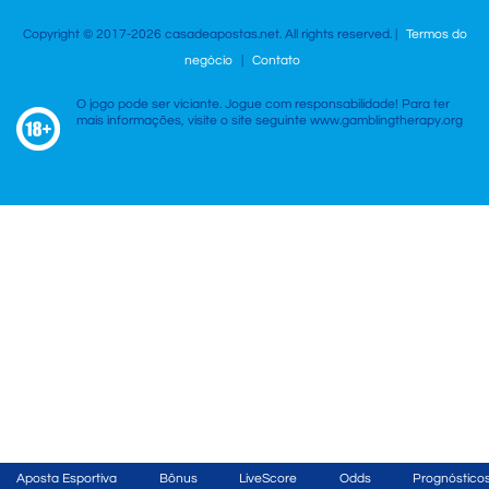
Copyright © 2017-2026 casadeapostas.net. All rights reserved. |
Termos do
negócio
|
Contato
O jogo pode ser viciante. Jogue com responsabilidade! Para ter
mais informações, visite o site seguinte www.gamblingtherapy.org
Aposta Esportiva
Bônus
LiveScore
Odds
Prognóstico