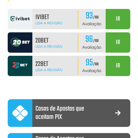
93
IVIBET
IR
/100
LEIA A REVISÃO
Avaliação
96
20BET
IR
/100
LEIA A REVISÃO
Avaliação
95
22BET
IR
/100
LEIA A REVISÃO
Avaliação
Casas de Apostas que
aceitam PIX