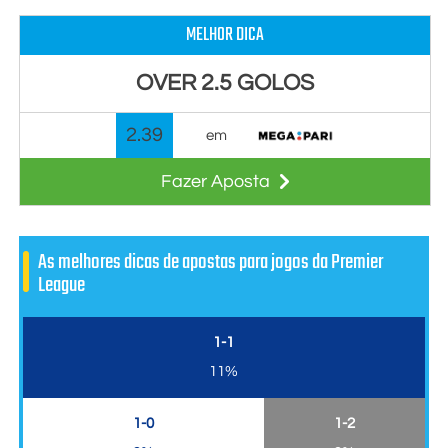
MELHOR DICA
OVER 2.5 GOLOS
2.39
em
Fazer Aposta
As melhores dicas de apostas para jogos da Premier
League
1-1
11%
1-0
1-2