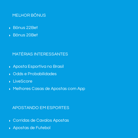
MELHOR BÔNUS
Bônus 22Bet
Bônus 20Bet
MATÉRIAS INTERESSANTES
Aposta Esportiva no Brasil
Odds e Probabilidades
LiveScore
Melhores Casas de Apostas com App
APOSTANDO EM ESPORTES
Corridas de Cavalos Apostas
Apostas de Futebol