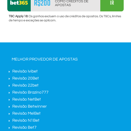
R$200
IR
COMO CRÉDITOS DE
APOSTAS
T&C Apply 18:
Os ganhos excluem o uso de créditos de apostas. Os T&Cs, limites
de tempo e exceções se aplicam.
MELHOR PROVEDOR DE APOSTAS
Revisão Ivibet
Revisão 20Bet
Revisão 22bet
Revisão Brazino777
Revisão NetBet
Revisão Betwinner
Revisão MelBet
Revisão N1Bet
Revisão Bet7