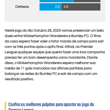
Defesas
2.8
4.8
Neste jogo do dia
Outubro 26, 2025
vamos presenciar um belo
duelo entre Wolverhampton Wanderers e Burnley FC. O time
da casa espera fazer valer o fator mando de campo para sair
com os três pontos após o apito final. Afinal, na Premier
League qualquer equipe que queria fazer uma boa campanha
precisa ter um bom desempenho como mandante. Diante
disso, o Wolverhampton Wanderers espera melhorar sua
média de 11 gols marcados nas últimas partidas para
balançar as redes do Burnley FC e sair de campo com um
resultado positivo.
Confira os melhores palpites para apostar no jogo da