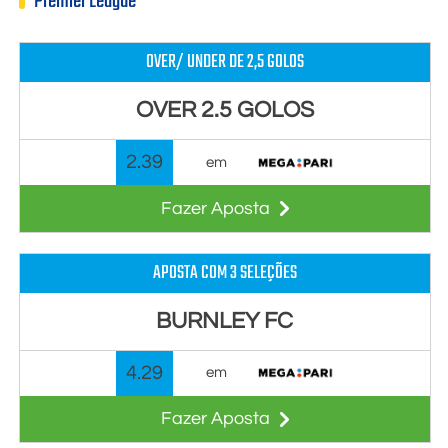
Premier League
OVER/ UNDER DE 2,5 GOLOS
OVER 2.5 GOLOS
2.39
em
Fazer Aposta
APOSTA COM 3 SELEÇÕES
BURNLEY FC
4.29
em
Fazer Aposta