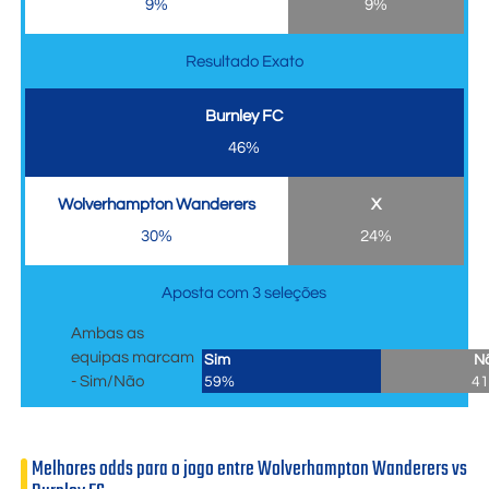
9%
9%
Resultado Exato
Burnley FC
46%
Wolverhampton Wanderers
X
30%
24%
Aposta com 3 seleções
Ambas as
equipas marcam
Sim
N
- Sim/Não
59%
4
Melhores odds para o jogo entre Wolverhampton Wanderers vs