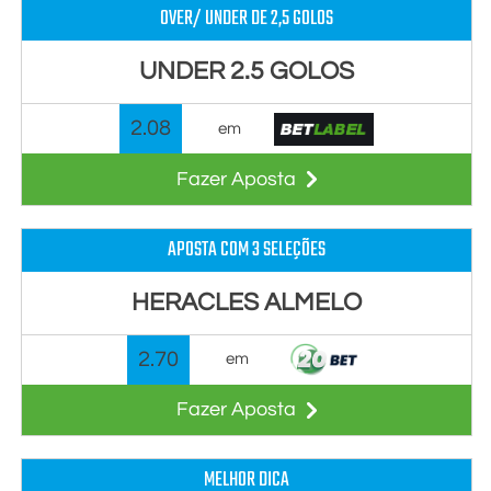
OVER/ UNDER DE 2,5 GOLOS
UNDER 2.5 GOLOS
2.08
em
Fazer Aposta
APOSTA COM 3 SELEÇÕES
HERACLES ALMELO
2.70
em
Fazer Aposta
MELHOR DICA