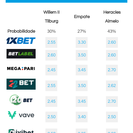
Willem II
Heracles
Empate
Tilburg
Almelo
Probabilidade
30%
27%
43%
2.55
3.30
2.60
2.60
3.50
2.60
2.45
3.45
2.70
2.55
3.50
2.62
2.45
3.45
2.70
2.50
3.40
2.50