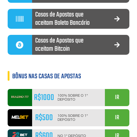
Casas de Apostas que
aceitam Boleto Bancário
Casas de Apostas que
aceitam Bitcoin
BÔNUS NAS CASAS DE APOSTAS
R$1000
IR
100% SOBRE O 1º
DEPÓSITO
R$500
IR
100% SOBRE O 1º
DEPÓSITO
R$600
IR
NO 1º DEPÓSITO