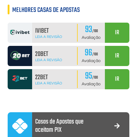
MELHORES CASAS DE APOSTAS
93
IVIBET
IR
/100
LEIA A REVISÃO
Avaliação
96
20BET
IR
/100
LEIA A REVISÃO
Avaliação
95
22BET
IR
/100
LEIA A REVISÃO
Avaliação
Casas de Apostas que
aceitam PIX