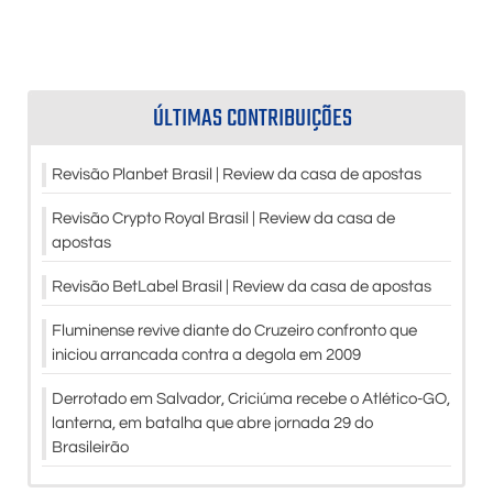
ÚLTIMAS CONTRIBUIÇÕES
Revisão Planbet Brasil | Review da casa de apostas
Revisão Crypto Royal Brasil | Review da casa de
apostas
Revisão BetLabel Brasil | Review da casa de apostas
Fluminense revive diante do Cruzeiro confronto que
iniciou arrancada contra a degola em 2009
Derrotado em Salvador, Criciúma recebe o Atlético-GO,
lanterna, em batalha que abre jornada 29 do
Brasileirão