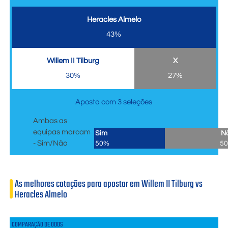
Heracles Almelo
43%
Willem II Tilburg
X
30%
27%
Aposta com 3 seleções
Ambas as
equipas marcam
Sim
N
- Sim/Não
50%
5
As melhores cotações para apostar em Willem II Tilburg vs
Heracles Almelo
COMPARAÇÃO DE ODDS