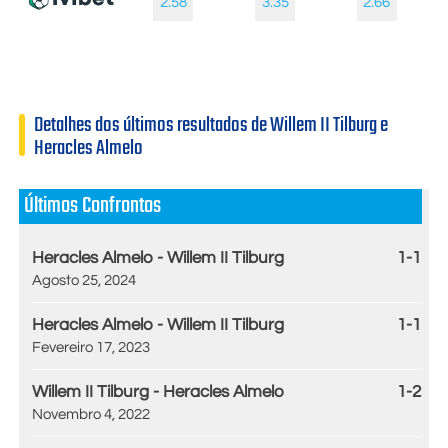
2.58
3.35
2.66
Detalhes dos últimos resultados de Willem II Tilburg e
Heracles Almelo
Últimos Confrontos
Heracles Almelo - Willem II Tilburg
1-1
Agosto 25, 2024
Heracles Almelo - Willem II Tilburg
1-1
Fevereiro 17, 2023
Willem II Tilburg - Heracles Almelo
1-2
Novembro 4, 2022