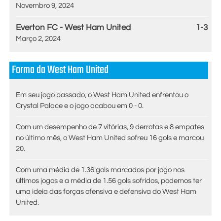
Novembro 9, 2024
Everton FC - West Ham United
1-3
Março 2, 2024
Forma da West Ham United
Em seu jogo passado, o West Ham United enfrentou o
Crystal Palace e o jogo acabou em 0 - 0.
Com um desempenho de 7 vitórias, 9 derrotas e 8 empates
no último mês, o West Ham United sofreu 16 gols e marcou
20.
Com uma média de 1.36 gols marcados por jogo nos
últimos jogos e a média de 1.56 gols sofridos, podemos ter
uma ideia das forças ofensiva e defensiva do West Ham
United.