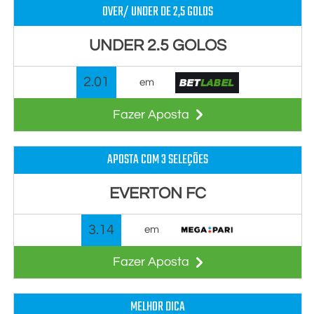
OVER/ UNDER DE 2,5 GOLOS
UNDER 2.5 GOLOS
2.01
em
Fazer Aposta
APOSTA COM 3 SELEÇÕES
EVERTON FC
3.14
em
Fazer Aposta
MELHOR DICA