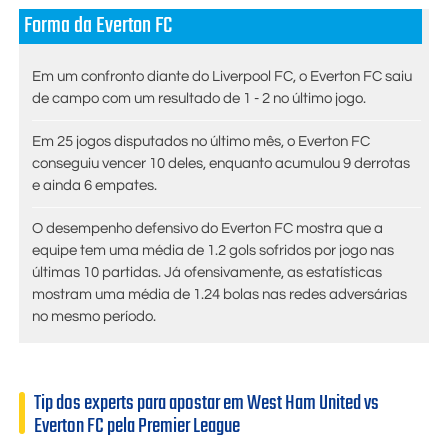
Forma da Everton FC
Em um confronto diante do Liverpool FC, o Everton FC saiu
de campo com um resultado de 1 - 2 no último jogo.
Em 25 jogos disputados no último mês, o Everton FC
conseguiu vencer 10 deles, enquanto acumulou 9 derrotas
e ainda 6 empates.
O desempenho defensivo do Everton FC mostra que a
equipe tem uma média de 1.2 gols sofridos por jogo nas
últimas 10 partidas. Já ofensivamente, as estatísticas
mostram uma média de 1.24 bolas nas redes adversárias
no mesmo período.
Tip dos experts para apostar em West Ham United vs
Everton FC pela Premier League