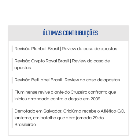
ÚLTIMAS CONTRIBUIÇÕES
Revisão Planbet Brasil | Review da casa de apostas
Revisão Crypto Royal Brasil | Review da casa de
apostas
Revisão BetLabel Brasil | Review da casa de apostas
Fluminense revive diante do Cruzeiro confronto que
iniciou arrancada contra a degola em 2009
Derrotado em Salvador, Criciúma recebe o Atlético-GO,
lanterna, em batalha que abre jornada 29 do
Brasileirão