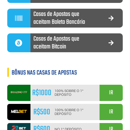
Casas de Apostas que
aceitam Boleto Bancário
Casas de Apostas que
aceitam Bitcoin
BÔNUS NAS CASAS DE APOSTAS
R$1000
IR
100% SOBRE O 1º
DEPÓSITO
R$500
IR
100% SOBRE O 1º
DEPÓSITO
R$600
IR
NO 1º DEPÓSITO