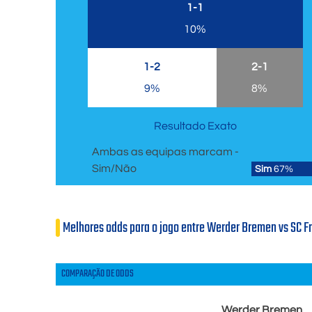
1-1
10%
1-2
2-1
9%
8%
Resultado Exato
Ambas as equipas marcam -
Sim/Não
Sim
67%
Melhores odds para o jogo entre Werder Bremen vs SC F
COMPARAÇÃO DE ODDS
Werder Bremen