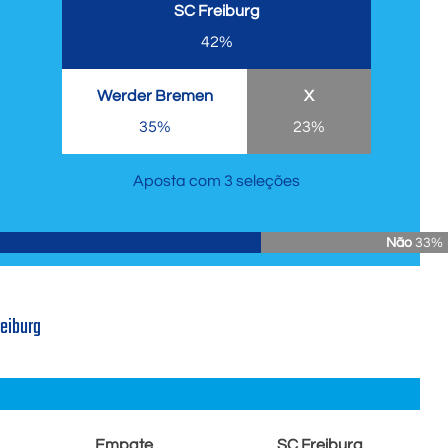
SC Freiburg
42%
Werder Bremen
X
35%
23%
Aposta com 3 seleções
Não
33%
reiburg
Empate
SC Freiburg