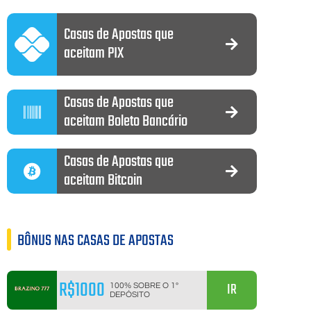
Casas de Apostas que
aceitam PIX
Casas de Apostas que
aceitam Boleto Bancário
Casas de Apostas que
aceitam Bitcoin
BÔNUS NAS CASAS DE APOSTAS
R$1000
IR
100% SOBRE O 1º
DEPÓSITO