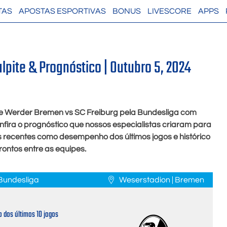
TAS
APOSTAS ESPORTIVAS
BONUS
LIVESCORE
APPS
lpite & Prognóstico |
Outubro 5, 2024
re Werder Bremen vs SC Freiburg pela Bundesliga com
Confira o prognóstico que nossos especialistas criaram para
recentes como desempenho dos últimos jogos e histórico
rontos entre as equipes.
Bundesliga
Weserstadion | Bremen
dos últimos 10 jogos