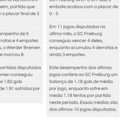
eim, partida que
embate acabou com o placar de
o placar final de 3
0 - 3.
Em 11 jogos disputados no
empenho de 5
último mês, o SC Freiburg
errotas e 4 empates
conseguiu vencer 4 deles,
s, o Werder Bremen
enquanto acumulou 4 derrotas e
 e marcou 8.
ainda 3 empates.
partidas disputadas
Este desempenho dos últimos
emen conseguiu
jogos confere ao SC Freiburg um
 1.82 gols
balanço de 1.18 gols de média
e 1.91 sofridos por
por jogo, enquanto sofre em
média 1.18 tentos por partida
neste período. Essas médias são
dos últimos 10 jogos disputados.