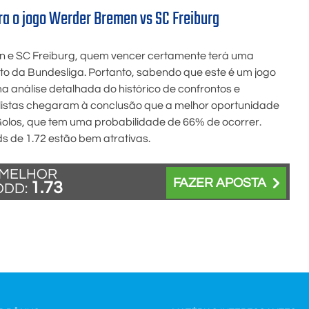
ra o jogo Werder Bremen vs SC Freiburg
n e SC Freiburg, quem vencer certamente terá uma
o da Bundesliga. Portanto, sabendo que este é um jogo
 análise detalhada do histórico de confrontos e
istas chegaram à conclusão que a melhor oportunidade
 Golos, que tem uma probabilidade de 66% de ocorrer.
ds de
1.72
estão bem atrativas.
MELHOR
FAZER APOSTA
1.73
ODD: