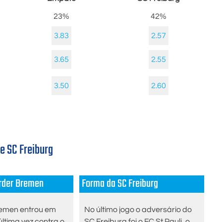
23%
42%
3.83
2.57
3.65
2.55
3.50
2.60
e SC Freiburg
rder Bremen
Forma da SC Freiburg
emen entrou em
No último jogo o adversário do
ltima vez contra o
SC Freiburg foi o FC St Pauli, o