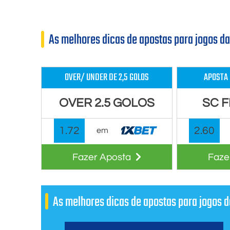
As melhores dicas de apostas para jogos d
OVER/ UNDER DE 2,5 GOLOS
APOSTA 
OVER 2.5 GOLOS
SC 
1.72
2.60
em
Fazer Aposta
Faze
As melhores dicas de apostas para jogos 