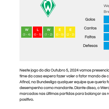
We
Br
Golos
Cantos
W
L
W
E
E
(3 - 4)
(0 - 5)
(1 - 2)
(0 - 0)
(2 - 2)
Faltas
Defesas
Neste jogo do dia
Outubro 5, 2024
vamos presenciar
time da casa espera fazer valer o fator mando de c
Afinal, na Bundesliga qualquer equipe que queri
desempenho como mandante. Diante disso, o Werd
marcados nas últimas partidas para balançar as r
positivo.