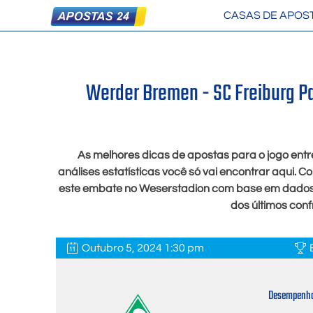
CASAS DE APOS
Werder Bremen - SC Freiburg Pa
As melhores dicas de apostas para o jogo ent
análises estatísticas você só vai encontrar aqui. 
este embate no Weserstadion com base em dados 
dos últimos conf
Outubro 5, 2024 1:30 pm
Desempenho 