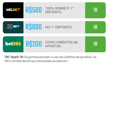
R$500
IR
100% SOBRE O 1º
DEPÓSITO
R$600
IR
NO 1º DEPÓSITO
R$200
IR
COMO CRÉDITOS DE
APOSTAS
T&C Apply 18:
Os ganhos excluem o uso de créditos de apostas. Os
T&Cs, limites de tempo e exceções se aplicam.