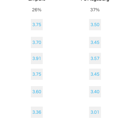
26%
37%
3.75
3.50
3.70
3.45
3.91
3.57
3.75
3.45
3.60
3.40
3.36
3.01