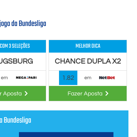
jogo da Bundesliga
COM 3 SELEÇÕES
MELHOR DICA
AUGSBURG
CHANCE DUPLA X2
1.82
em
em
r Aposta
Fazer Aposta
da Bundesliga