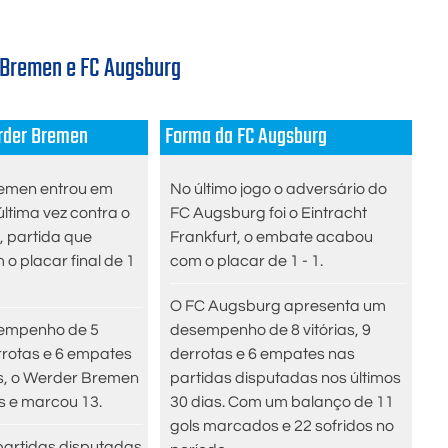
r Bremen e FC Augsburg
rder Bremen
Forma da FC Augsburg
emen entrou em
No último jogo o adversário do
ltima vez contra o
FC Augsburg foi o Eintracht
, partida que
Frankfurt, o embate acabou
o placar final de 1
com o placar de 1 - 1.
O FC Augsburg apresenta um
empenho de 5
desempenho de 8 vitórias, 9
errotas e 6 empates
derrotas e 6 empates nas
s, o Werder Bremen
partidas disputadas nos últimos
ls e marcou 13.
30 dias. Com um balanço de 11
gols marcados e 22 sofridos no
partidas disputadas