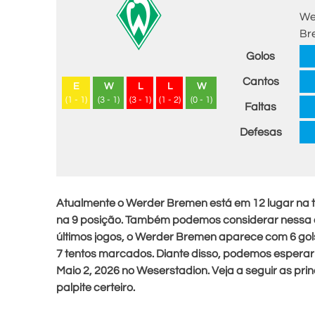
We
Br
Golos
Cantos
E
W
L
L
W
(1 - 1)
(3 - 1)
(3 - 1)
(1 - 2)
(0 - 1)
Faltas
Defesas
Atualmente o Werder Bremen está em 12 lugar na t
na 9 posição. Também podemos considerar nessa a
últimos jogos, o Werder Bremen aparece com 6 gols
7 tentos marcados. Diante disso, podemos esperar
Maio 2, 2026
no Weserstadion. Veja a seguir as pr
palpite certeiro.