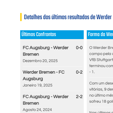
Detalhes dos últimos resultados de Werde
Últimos Confrontos
Forma da We
FC Augsburg - Werder
0-0
O Werder Br
campo pela ú
Bremen
VfB Stuttgart
Dezembro 20, 2025
terminou com 
- 1.
Werder Bremen - FC
0-2
Augsburg
Com um des
Janeiro 19, 2025
vitórias, 9 d
no último mê
FC Augsburg - Werder
2-2
sofreu 18 go
Bremen
Agosto 24, 2024
Nas últimas 