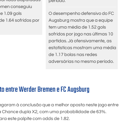
período.
emen conseguiu
 1.09 gols
O desempenho defensivo do FC
e 1.64 sofridos por
Augsburg mostra que a equipe
tem uma média de 1.52 gols
sofridos por jogo nas últimas 10
partidas. Já ofensivamente, as
estatísticas mostram uma média
de 1.17 bolas nas redes
adversárias no mesmo período.
onto entre Werder Bremen e FC Augsburg
egaram à conclusão que a melhor aposta neste jogo entre
a Chance dupla X2, com uma probabilidade de 63%.
ara este palpite com odds de
1.82
.