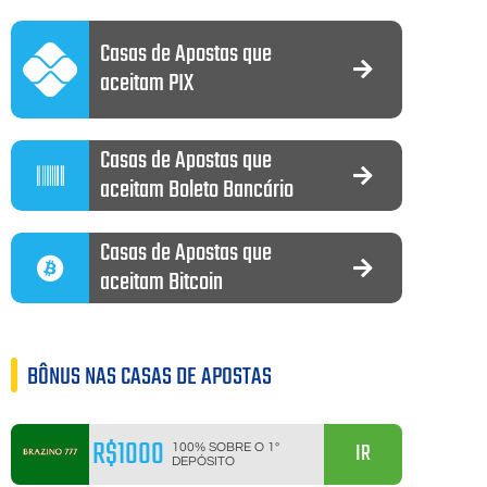
Casas de Apostas que
aceitam PIX
Casas de Apostas que
aceitam Boleto Bancário
Casas de Apostas que
aceitam Bitcoin
BÔNUS NAS CASAS DE APOSTAS
R$1000
IR
100% SOBRE O 1º
DEPÓSITO