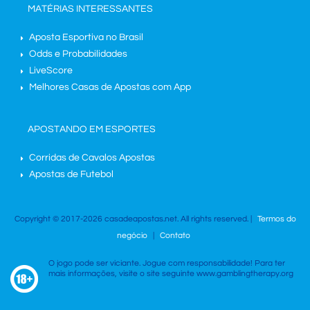
MATÉRIAS INTERESSANTES
Aposta Esportiva no Brasil
Odds e Probabilidades
LiveScore
Melhores Casas de Apostas com App
APOSTANDO EM ESPORTES
Corridas de Cavalos Apostas
Apostas de Futebol
Copyright © 2017-2026 casadeapostas.net. All rights reserved. |
Termos do
negócio
|
Contato
O jogo pode ser viciante. Jogue com responsabilidade! Para ter
mais informações, visite o site seguinte www.gamblingtherapy.org