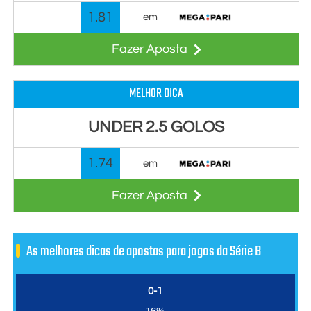
1.81
em
Fazer Aposta
MELHOR DICA
UNDER 2.5 GOLOS
1.74
em
Fazer Aposta
As melhores dicas de apostas para jogos da Série B
0-1