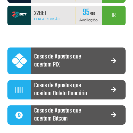
95
22BET
IR
/100
LEIA A REVISÃO
Avaliação
Casas de Apostas que
aceitam PIX
Casas de Apostas que
aceitam Boleto Bancário
Casas de Apostas que
aceitam Bitcoin