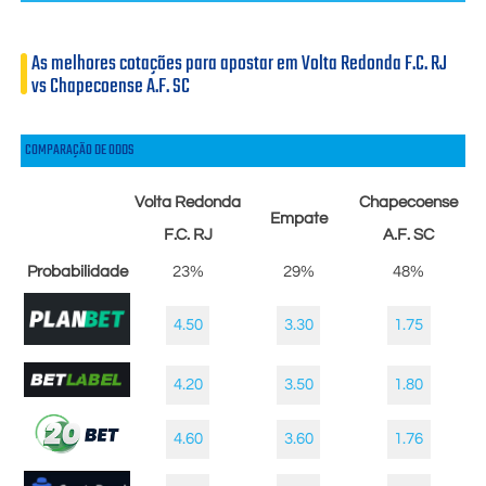
As melhores cotações para apostar em Volta Redonda F.C. RJ
vs Chapecoense A.F. SC
COMPARAÇÃO DE ODDS
Volta Redonda
Chapecoense
Empate
F.C. RJ
A.F. SC
Probabilidade
23%
29%
48%
4.50
3.30
1.75
4.20
3.50
1.80
4.60
3.60
1.76