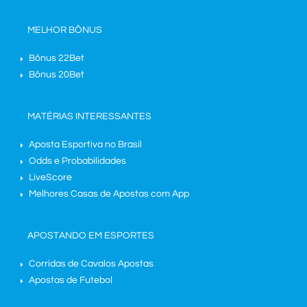
MELHOR BÔNUS
Bônus 22Bet
Bônus 20Bet
MATÉRIAS INTERESSANTES
Aposta Esportiva no Brasil
Odds e Probabilidades
LiveScore
Melhores Casas de Apostas com App
APOSTANDO EM ESPORTES
Corridas de Cavalos Apostas
Apostas de Futebol