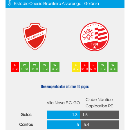
Estádio Onésio Brasileiro Alvarenga | Goiânia
L
W
W
W
W
E
L
L
W
W
(1 - 0)
(1 - 0)
(0 - 1)
(1 - 2)
(2 - 0)
(2 - 2)
(0 - 1)
(2 - 0)
(1 - 0)
(2 - 6)
Desempenho dos últimos 10 jogos
Clube Náutico
Vila Nova F.C. GO
Capibaribe PE
Golos
1.3
1.5
Cantos
5
5.4