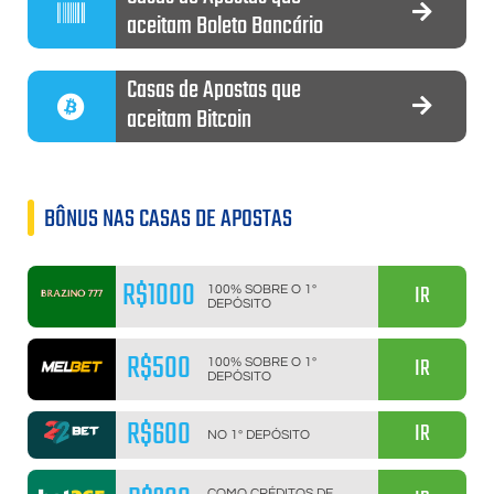
aceitam Boleto Bancário
Casas de Apostas que
aceitam Bitcoin
BÔNUS NAS CASAS DE APOSTAS
R$1000
IR
100% SOBRE O 1º
DEPÓSITO
R$500
IR
100% SOBRE O 1º
DEPÓSITO
R$600
IR
NO 1º DEPÓSITO
COMO CRÉDITOS DE