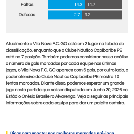
Faltas
14.3
14.7
Defesas
2.7
3.2
Atualmente o Vila Nova F.C. GO está em 2 lugar na tabela de
classificação, enquanto que o Clube Náutico Capibaribe PE
está na 7 posição. Também podemos considerar nessa análise
o número de gols marcados por cada equipe nos últimos
jogos, o Vila Nova F.C. GO aparece com 6 gols, por outro lado, o
poder ofensivo do Clube Náutico Capibaribe PE mostra 10
tentos marcados. Diante disso, podemos esperar um grande
jogo nesta partida que vai ser disputada em
Junho 20, 2026
no
Estádio Onésio Brasileiro Alvarenga. Veja a seguir as principais
informações sobre cada equipe para dar um palpite certeiro.