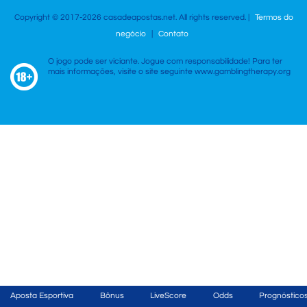
Copyright © 2017-2026 casadeapostas.net. All rights reserved. |
Termos do
negócio
|
Contato
O jogo pode ser viciante. Jogue com responsabilidade! Para ter
mais informações, visite o site seguinte www.gamblingtherapy.org
Aposta Esportiva
Bônus
LiveScore
Odds
Prognóstico