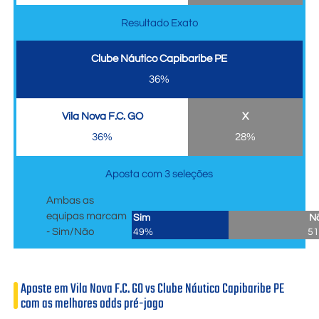
Resultado Exato
Clube Náutico Capibaribe PE
36%
Vila Nova F.C. GO
X
36%
28%
Aposta com 3 seleções
Ambas as
equipas marcam
Sim
N
- Sim/Não
49%
5
Aposte em Vila Nova F.C. GO vs Clube Náutico Capibaribe PE
com as melhores odds pré-jogo