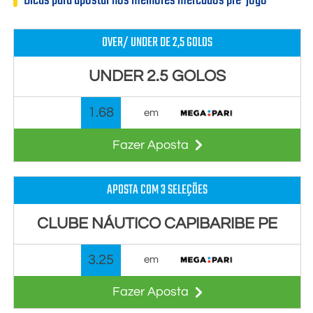
Dicas para apostar nos melhores mercados pré-jogo
OVER/ UNDER DE 2,5 GOLOS
UNDER 2.5 GOLOS
1.68
em
Fazer Aposta
APOSTA COM 3 SELEÇÕES
CLUBE NÁUTICO CAPIBARIBE PE
3.25
em
Fazer Aposta