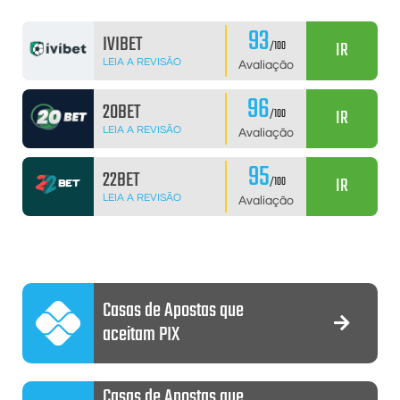
93
IVIBET
IR
/100
LEIA A REVISÃO
Avaliação
96
20BET
IR
/100
LEIA A REVISÃO
Avaliação
95
22BET
IR
/100
LEIA A REVISÃO
Avaliação
Casas de Apostas que
aceitam PIX
Casas de Apostas que