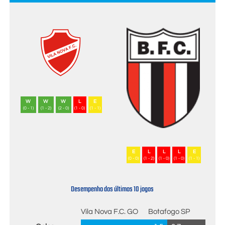
W
W
W
L
E
(0 - 1)
(1 - 2)
(2 - 0)
(1 - 0)
(1 - 1)
E
L
L
L
E
(0 - 0)
(1 - 2)
(1 - 0)
(1 - 0)
(1 - 1)
Desempenho dos últimos 10 jogos
Vila Nova F.C. GO
Botafogo SP