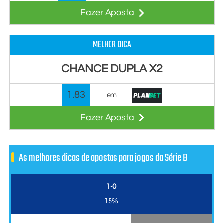
Fazer Aposta
MELHOR DICA
CHANCE DUPLA X2
1.83
em
Fazer Aposta
As melhores dicas de apostas para jogos da Série B
1-0
15%