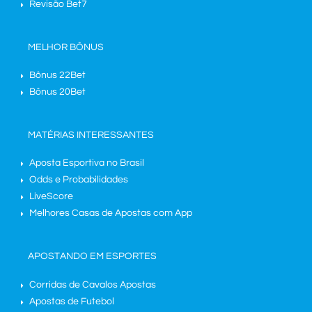
Revisão Bet7
MELHOR BÔNUS
Bônus 22Bet
Bônus 20Bet
MATÉRIAS INTERESSANTES
Aposta Esportiva no Brasil
Odds e Probabilidades
LiveScore
Melhores Casas de Apostas com App
APOSTANDO EM ESPORTES
Corridas de Cavalos Apostas
Apostas de Futebol