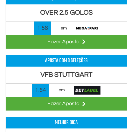
OVER 2.5 GOLOS
1.58
em
Fazer Aposta
APOSTA COM 3 SELEÇÕES
VFB STUTTGART
1.54
em
Fazer Aposta
MELHOR DICA