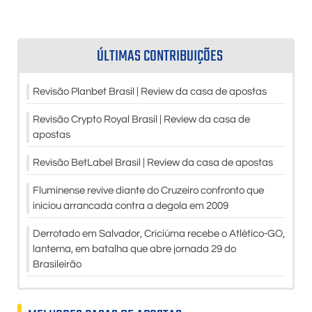
ÚLTIMAS CONTRIBUIÇÕES
Revisão Planbet Brasil | Review da casa de apostas
Revisão Crypto Royal Brasil | Review da casa de
apostas
Revisão BetLabel Brasil | Review da casa de apostas
Fluminense revive diante do Cruzeiro confronto que
iniciou arrancada contra a degola em 2009
Derrotado em Salvador, Criciúma recebe o Atlético-GO,
lanterna, em batalha que abre jornada 29 do
Brasileirão