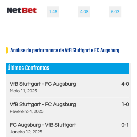
1.46
4.08
5.03
Análise da performance de VfB Stuttgart e FC Augsburg
Últimos Confrontos
VfB Stuttgart - FC Augsburg
4-0
Maio 11, 2025
VfB Stuttgart - FC Augsburg
1-0
Fevereiro 4, 2025
FC Augsburg - VfB Stuttgart
0-1
Janeiro 12, 2025