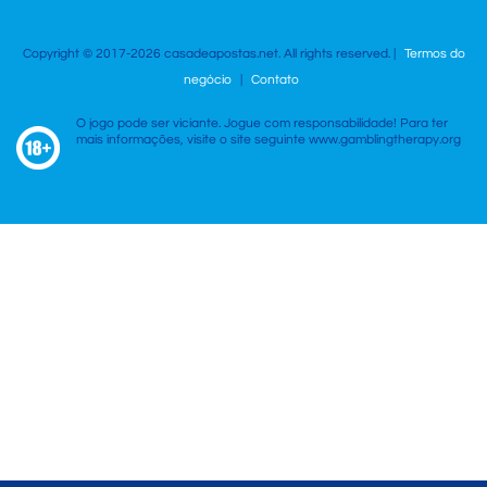
Copyright © 2017-2026 casadeapostas.net. All rights reserved. |
Termos do
negócio
|
Contato
O jogo pode ser viciante. Jogue com responsabilidade! Para ter
mais informações, visite o site seguinte www.gamblingtherapy.org