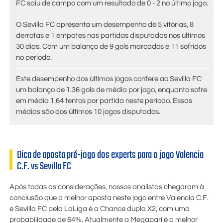
FC saiu de campo com um resultado de 0 - 2 no último jogo.
O Sevilla FC apresenta um desempenho de 5 vitórias, 8
derrotas e 1 empates nas partidas disputadas nos últimos
30 dias. Com um balanço de 9 gols marcados e 11 sofridos
no período.
Este desempenho dos últimos jogos confere ao Sevilla FC
um balanço de 1.36 gols de média por jogo, enquanto sofre
em média 1.64 tentos por partida neste período. Essas
médias são dos últimos 10 jogos disputados.
Dica de aposta pré-jogo dos experts para o jogo Valencia
C.F. vs Sevilla FC
Após todas as considerações, nossos analistas chegaram à
conclusão que a melhor aposta neste jogo entre Valencia C.F.
e Sevilla FC pela LaLiga é a Chance dupla X2, com uma
probabilidade de 64%. Atualmente a
Megapari
é a melhor