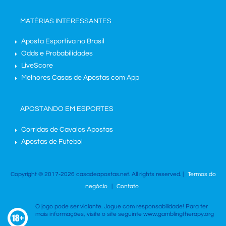
MATÉRIAS INTERESSANTES
Aposta Esportiva no Brasil
Odds e Probabilidades
LiveScore
Melhores Casas de Apostas com App
APOSTANDO EM ESPORTES
Corridas de Cavalos Apostas
Apostas de Futebol
Copyright © 2017-2026 casadeapostas.net. All rights reserved. |
Termos do
negócio
|
Contato
O jogo pode ser viciante. Jogue com responsabilidade! Para ter
mais informações, visite o site seguinte www.gamblingtherapy.org