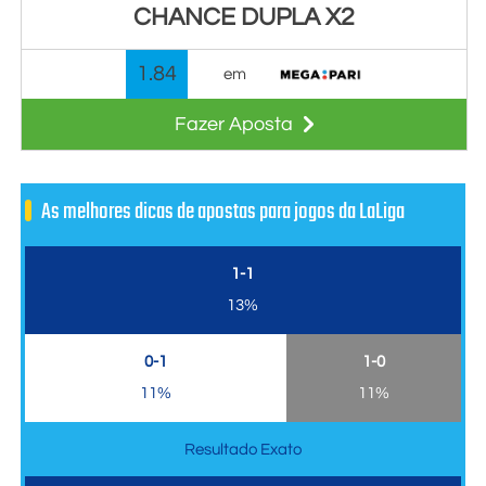
CHANCE DUPLA X2
1.84
em
Fazer Aposta
As melhores dicas de apostas para jogos da LaLiga
1-1
13%
0-1
1-0
11%
11%
Resultado Exato