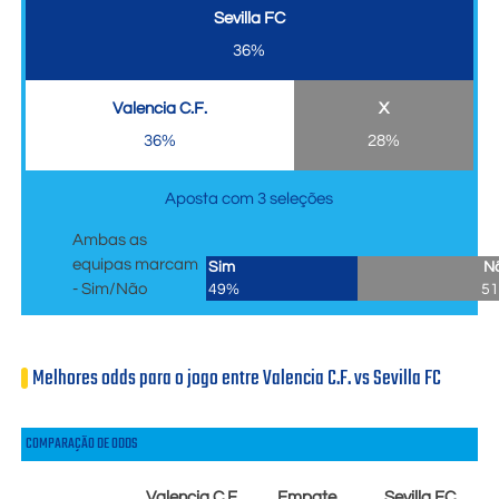
Sevilla FC
36%
Valencia C.F.
X
36%
28%
Aposta com 3 seleções
Ambas as
equipas marcam
Sim
N
- Sim/Não
49%
5
Melhores odds para o jogo entre Valencia C.F. vs Sevilla FC
COMPARAÇÃO DE ODDS
Valencia C.F.
Empate
Sevilla FC