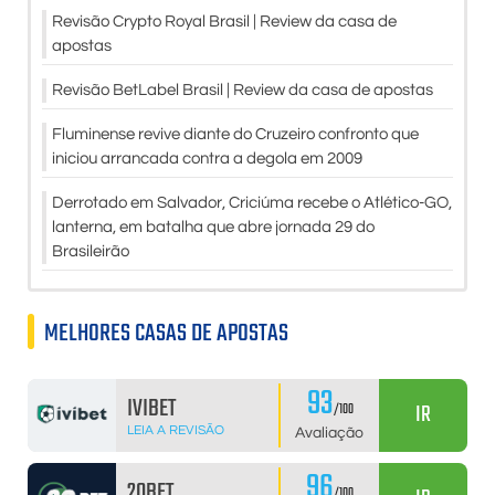
Revisão Crypto Royal Brasil | Review da casa de
apostas
Revisão BetLabel Brasil | Review da casa de apostas
Fluminense revive diante do Cruzeiro confronto que
iniciou arrancada contra a degola em 2009
Derrotado em Salvador, Criciúma recebe o Atlético-GO,
lanterna, em batalha que abre jornada 29 do
Brasileirão
MELHORES CASAS DE APOSTAS
93
IVIBET
IR
/100
LEIA A REVISÃO
Avaliação
96
20BET
/100