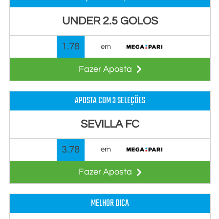
UNDER 2.5 GOLOS
1.78
em
Fazer Aposta
APOSTA COM 3 SELEÇÕES
SEVILLA FC
3.78
em
Fazer Aposta
MELHOR DICA