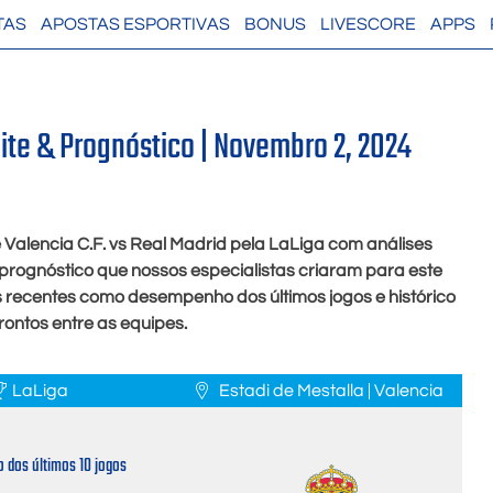
TAS
APOSTAS ESPORTIVAS
BONUS
LIVESCORE
APPS
pite & Prognóstico |
Novembro 2, 2024
 Valencia C.F. vs Real Madrid pela LaLiga com análises
 o prognóstico que nossos especialistas criaram para este
recentes como desempenho dos últimos jogos e histórico
rontos entre as equipes.
LaLiga
Estadi de Mestalla | Valencia
dos últimos 10 jogos