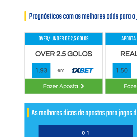
Prognósticos com as melhores odds para o 
OVER/ UNDER DE 2,5 GOLOS
APOSTA 
OVER 2.5 GOLOS
REA
1.93
1.50
em
Fazer Aposta
Faze
As melhores dicas de apostas para jogos d
0-1