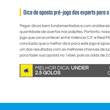
Dica de aposta pré-jogo dos experts para o 
Pegar dicas bem fundamentadas e com análise esta
quantidade de acertos nos palpites. Portanto, nos
jogo que vai acontecer entre Valencia C.F. e Real
conclusão que a melhor dica para este jogo é apos
um dos resultados com as melhores chances de luc
para fazer sua aposta na
1xbet
, pois as odds de
2.
MELHOR DICA:
UNDER
2.5 GOLOS