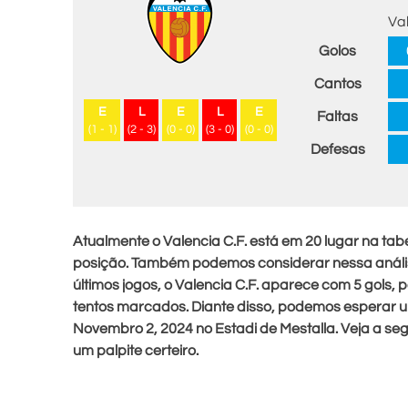
Val
Golos
Cantos
E
L
E
L
E
Faltas
(1 - 1)
(2 - 3)
(0 - 0)
(3 - 0)
(0 - 0)
Defesas
Atualmente o Valencia C.F. está em 20 lugar na tab
posição. Também podemos considerar nessa análi
últimos jogos, o Valencia C.F. aparece com 5 gols, 
tentos marcados. Diante disso, podemos esperar u
Novembro 2, 2024
no Estadi de Mestalla. Veja a se
um palpite certeiro.