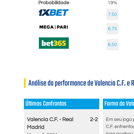
Probabilidade
19%
7.50
6.75
6.50
Análise da performance de Valencia C.F. e 
Últimos Confrontos
Forma da Vale
Valencia C.F. - Real
2-2
Em seu jogo 
C.F. enfrento
Madrid
jogo acabou 