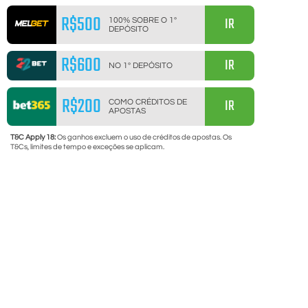
R$500
IR
100% SOBRE O 1º
DEPÓSITO
R$600
IR
NO 1º DEPÓSITO
R$200
IR
COMO CRÉDITOS DE
APOSTAS
T&C Apply 18:
Os ganhos excluem o uso de créditos de apostas. Os
T&Cs, limites de tempo e exceções se aplicam.