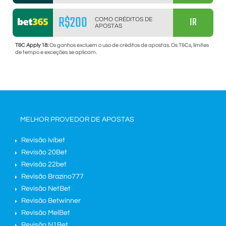
R$200
IR
COMO CRÉDITOS DE
APOSTAS
T&C Apply 18:
Os ganhos excluem o uso de créditos de apostas. Os T&Cs, limites
de tempo e exceções se aplicam.
MELHOR PROVEDOR DE APOSTAS
Revisão Ivibet
Revisão 20Bet
Revisão 22bet
Revisão Brazino777
Revisão NetBet
Revisão Betwinner
Revisão MelBet
Revisão N1Bet