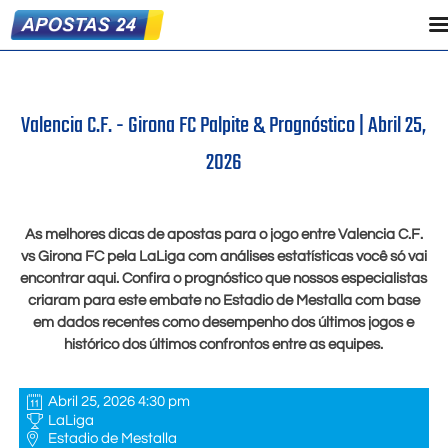
Valencia C.F. - Girona FC Palpite & Prognóstico |
Abril 25,
2026
As melhores dicas de apostas para o jogo entre Valencia C.F.
vs Girona FC pela LaLiga com análises estatísticas você só vai
encontrar aqui. Confira o prognóstico que nossos especialistas
criaram para este embate no Estadio de Mestalla com base
em dados recentes como desempenho dos últimos jogos e
histórico dos últimos confrontos entre as equipes.
Abril 25, 2026 4:30 pm
LaLiga
Estadio de Mestalla