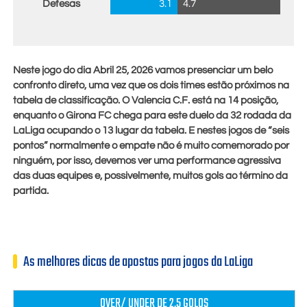
Defesas
3.1
4.7
Neste jogo do dia
Abril 25, 2026
vamos presenciar um belo
confronto direto, uma vez que os dois times estão próximos na
tabela de classificação. O Valencia C.F. está na 14 posição,
enquanto o Girona FC chega para este duelo da 32 rodada da
LaLiga ocupando o 13 lugar da tabela. E nestes jogos de “seis
pontos” normalmente o empate não é muito comemorado por
ninguém, por isso, devemos ver uma performance agressiva
das duas equipes e, possivelmente, muitos gols ao término da
partida.
As melhores dicas de apostas para jogos da LaLiga
OVER/ UNDER DE 2,5 GOLOS