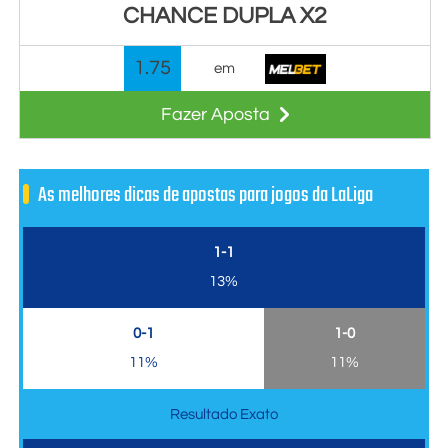
CHANCE DUPLA X2
1.75
em
Fazer Aposta
As melhores dicas de apostas para jogos da LaLiga
1-1
13%
0-1
1-0
11%
11%
Resultado Exato