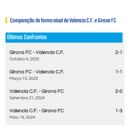
Comparação da forma atual de Valencia C.F. e Girona FC
Últimos Confrontos
Girona FC - Valencia C.F.
2-1
Outubro 4, 2025
Girona FC - Valencia C.F.
1-1
Março 15, 2025
Valencia C.F. - Girona FC
2-0
Setembro 21, 2024
Valencia C.F. - Girona FC
1-3
Maio 19, 2024