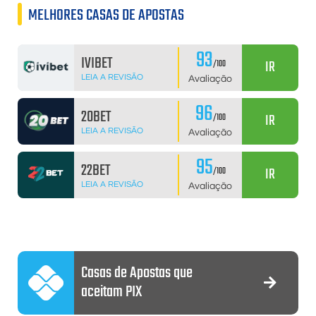
MELHORES CASAS DE APOSTAS
93
IVIBET
IR
/100
LEIA A REVISÃO
Avaliação
96
20BET
IR
/100
LEIA A REVISÃO
Avaliação
95
22BET
IR
/100
LEIA A REVISÃO
Avaliação
Casas de Apostas que
aceitam PIX