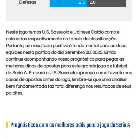
Defesas
2.5
2.6
Neste jogo temos U.S. Sassuolo e Udinese Calcio como e
colocados respectivamente na tabela de classificação.
Portanto, um resultado positivo é fundamental para as duas
equipes nesta partida do dia
Setembro 28, 2025
. Então
continue acompanhando nosso prognóstico para pegar as
melhores dicas de apostas para este grande jogo de futebol
da Seria A. Embora o U.S. Sassuolo apareça como favorito nas
casas de apostas antes do jogo, lembre-se que uma análise
bem fundamentada faz total diferença nos resultados de seus
palpites.
Prognósticos com as melhores odds para o jogo da Seria A