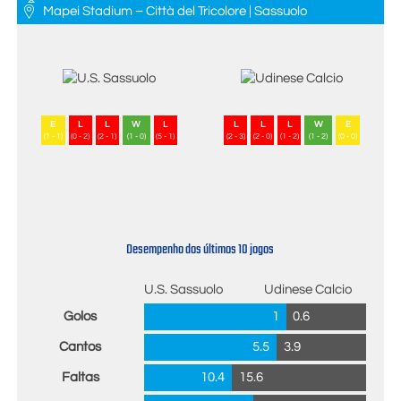
Mapei Stadium – Città del Tricolore | Sassuolo
E
L
L
W
L
L
L
L
W
E
(1 - 1)
(0 - 2)
(2 - 1)
(1 - 0)
(5 - 1)
(2 - 3)
(2 - 0)
(1 - 2)
(1 - 2)
(0 - 0)
Desempenho dos últimos 10 jogos
U.S. Sassuolo
Udinese Calcio
Golos
1
0.6
Cantos
5.5
3.9
Faltas
10.4
15.6