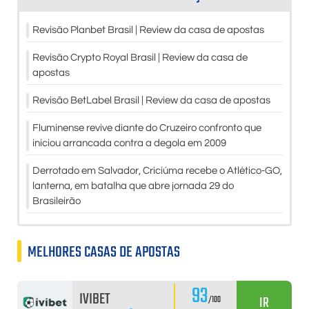
Revisão Planbet Brasil | Review da casa de apostas
Revisão Crypto Royal Brasil | Review da casa de
apostas
Revisão BetLabel Brasil | Review da casa de apostas
Fluminense revive diante do Cruzeiro confronto que
iniciou arrancada contra a degola em 2009
Derrotado em Salvador, Criciúma recebe o Atlético-GO,
lanterna, em batalha que abre jornada 29 do
Brasileirão
MELHORES CASAS DE APOSTAS
93
IVIBET
IR
/100