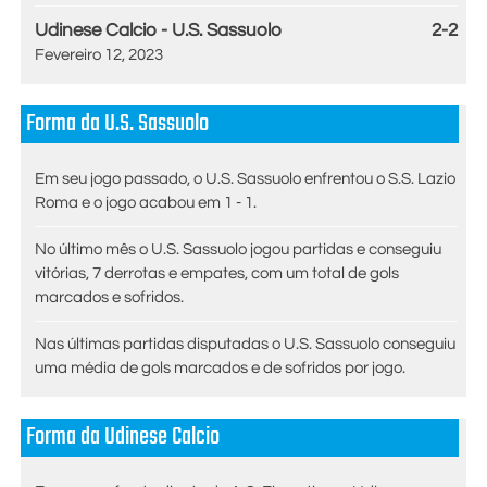
Udinese Calcio - U.S. Sassuolo
2-2
Fevereiro 12, 2023
Forma da U.S. Sassuolo
Em seu jogo passado, o U.S. Sassuolo enfrentou o S.S. Lazio
Roma e o jogo acabou em 1 - 1.
No último mês o U.S. Sassuolo jogou partidas e conseguiu
vitórias, 7 derrotas e empates, com um total de gols
marcados e sofridos.
Nas últimas partidas disputadas o U.S. Sassuolo conseguiu
uma média de gols marcados e de sofridos por jogo.
Forma da Udinese Calcio