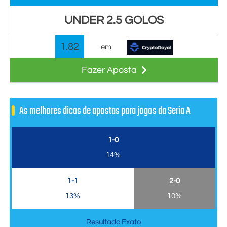
UNDER 2.5 GOLOS
1.82
em
Fazer Aposta
As melhores dicas de apostas para jogos da Seria A
1-0
14%
1-1
2-0
13%
10%
Resultado Exato