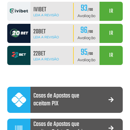
93
IVIBET
IR
/100
LEIA A REVISÃO
Avaliação
96
20BET
IR
/100
LEIA A REVISÃO
Avaliação
95
22BET
IR
/100
LEIA A REVISÃO
Avaliação
Casas de Apostas que
aceitam PIX
Casas de Apostas que