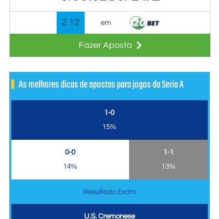
2.12
em
Fazer Aposta
As melhores dicas de apostas para jogos da Seria A
1-0
15%
0-0
1-1
14%
13%
Resultado Exato
U.S. Cremonese