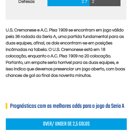
Defesas
2.7
2
U.S. Cremonese e A.C. Pisa 1909 se encontram em jogo válido
pela 36 rodada da Seria A, uma partida fundamental para as
duas equipes, afinal, os dois encontram-se em posições
incômodas na tabela. O U.S. Cremonese está em 18
colocação, enquanto o A.C. Pisa 1909 na 20 colocação.
Portanto, um empate seria horrível para as duas equipes, e
isso indica que devemos presenciar um jogo aberto, com boas
chances de gol ao final dos noventa minutos.
Prognósticos com as melhores odds para o jogo da Seria A
OVER/ UNDER DE 2,5 GOLOS