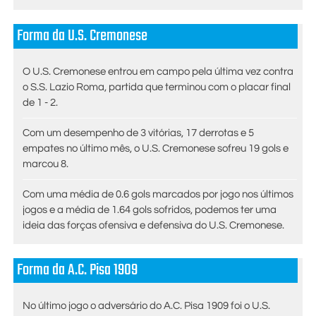
Forma da U.S. Cremonese
O U.S. Cremonese entrou em campo pela última vez contra
o S.S. Lazio Roma, partida que terminou com o placar final
de 1 - 2.
Com um desempenho de 3 vitórias, 17 derrotas e 5
empates no último mês, o U.S. Cremonese sofreu 19 gols e
marcou 8.
Com uma média de 0.6 gols marcados por jogo nos últimos
jogos e a média de 1.64 gols sofridos, podemos ter uma
ideia das forças ofensiva e defensiva do U.S. Cremonese.
Forma da A.C. Pisa 1909
No último jogo o adversário do A.C. Pisa 1909 foi o U.S.