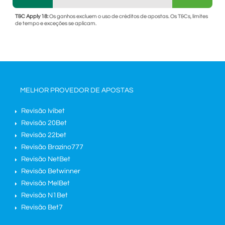
T&C Apply 18:
Os ganhos excluem o uso de créditos de apostas. Os T&Cs, limites
de tempo e exceções se aplicam.
MELHOR PROVEDOR DE APOSTAS
Revisão Ivibet
Revisão 20Bet
Revisão 22bet
Revisão Brazino777
Revisão NetBet
Revisão Betwinner
Revisão MelBet
Revisão N1Bet
Revisão Bet7