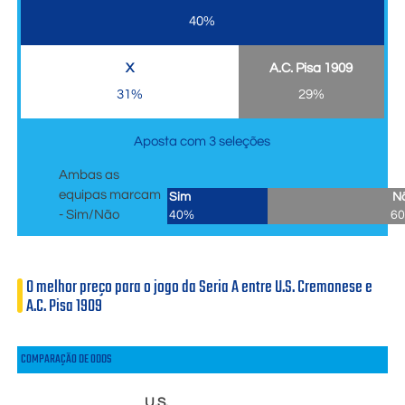
40%
X
A.C. Pisa 1909
31%
29%
Aposta com 3 seleções
Ambas as
equipas marcam
Sim
N
- Sim/Não
40%
6
O melhor preço para o jogo da Seria A entre U.S. Cremonese e
A.C. Pisa 1909
COMPARAÇÃO DE ODDS
U.S.