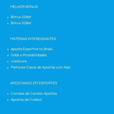
MELHOR BÔNUS
Bônus 22Bet
Bônus 20Bet
MATÉRIAS INTERESSANTES
Aposta Esportiva no Brasil
Odds e Probabilidades
LiveScore
Melhores Casas de Apostas com App
APOSTANDO EM ESPORTES
Corridas de Cavalos Apostas
Apostas de Futebol