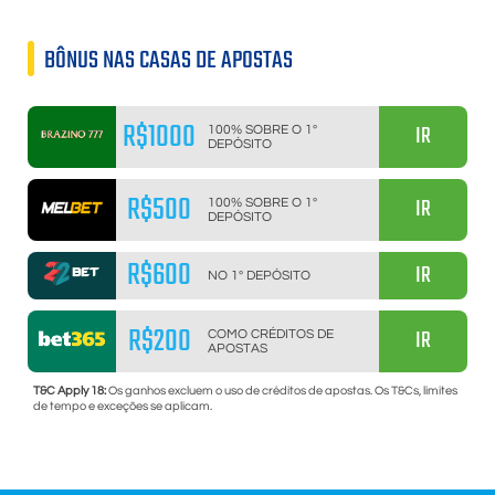
BÔNUS NAS CASAS DE APOSTAS
R$1000
IR
100% SOBRE O 1º
DEPÓSITO
R$500
IR
100% SOBRE O 1º
DEPÓSITO
R$600
IR
NO 1º DEPÓSITO
R$200
IR
COMO CRÉDITOS DE
APOSTAS
T&C Apply 18:
Os ganhos excluem o uso de créditos de apostas. Os T&Cs, limites
de tempo e exceções se aplicam.