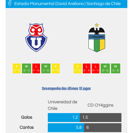
Estadio Monumental David Arellano | Santiago de Chile
E
W
L
W
E
E
L
L
W
W
(2 - 2)
(2 - 1)
(1 - 0)
(1 - 0)
(0 - 0)
(0 - 0)
(2 - 3)
(0 - 1)
(0 - 2)
(2 - 3)
Desempenho dos últimos 10 jogos
Universidad de
CD O'Higgins
Chile
Golos
1.2
1.5
Cantos
5.8
6