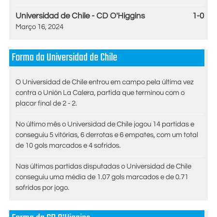
Universidad de Chile - CD O'Higgins
1-0
Março 16, 2024
Forma da Universidad de Chile
O Universidad de Chile entrou em campo pela última vez
contra o Unión La Calera, partida que terminou com o
placar final de 2 - 2.
No último mês o Universidad de Chile jogou 14 partidas e
conseguiu 5 vitórias, 6 derrotas e 6 empates, com um total
de 10 gols marcados e 4 sofridos.
Nas últimas partidas disputadas o Universidad de Chile
conseguiu uma média de 1.07 gols marcados e de 0.71
sofridos por jogo.