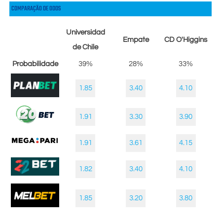
COMPARAÇÃO DE ODDS
Universidad
Empate
CD O'Higgins
de Chile
Probabilidade
39%
28%
33%
1.85
3.40
4.10
1.91
3.30
3.90
1.91
3.61
4.15
1.82
3.40
4.10
1.85
3.20
3.80