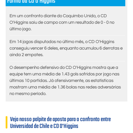
Forma da CD O'Higgins
Em um confronto diante do Coquimbo Unido, o CD
O'Higgins saiu de campo com um resultado de 0 - 0 no
último jogo.
Em 14 jogos disputados no último mês, o CD O'Higgins
conseguiu vencer 6 deles, enquanto acumulou 6 derrotas e
ainda 2 empates.
O desempenho defensivo do CD O'Higgins mostra que a
equipe tem uma média de 1.43 gols sofridos por jogo nas
últimas 10 partidas. Já ofensivamente, as estatísticas
mostram uma média de 1.36 bolas nas redes adversárias
no mesmo período.
Veja nosso palpite de aposta para o confronto entre
Universidad de Chile e CD O'Higgins