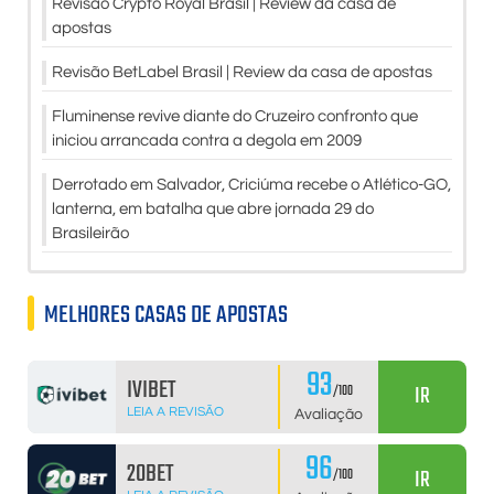
Revisão Crypto Royal Brasil | Review da casa de
apostas
Revisão BetLabel Brasil | Review da casa de apostas
Fluminense revive diante do Cruzeiro confronto que
iniciou arrancada contra a degola em 2009
Derrotado em Salvador, Criciúma recebe o Atlético-GO,
lanterna, em batalha que abre jornada 29 do
Brasileirão
MELHORES CASAS DE APOSTAS
93
IVIBET
IR
/100
LEIA A REVISÃO
Avaliação
96
20BET
IR
/100