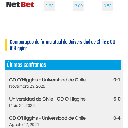
1.92
3.09
3.52
Comparação da forma atual de Universidad de Chile e CD
O'Higgins
Últimos Confrontos
CD O'Higgins - Universidad de Chile
0-1
Novembro 23, 2025
Universidad de Chile - CD O'Higgins
6-0
Maio 31, 2025
CD O'Higgins - Universidad de Chile
0-4
Agosto 17, 2024