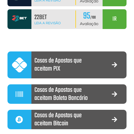
LEIA A REVISÃO
Avaliação
95
22BET
IR
/100
LEIA A REVISÃO
Avaliação
Casas de Apostas que
aceitam PIX
Casas de Apostas que
aceitam Boleto Bancário
Casas de Apostas que
aceitam Bitcoin