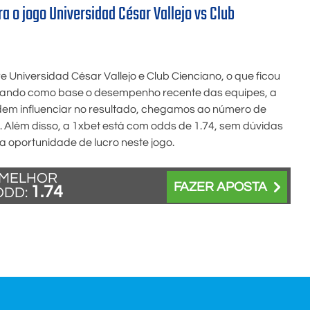
a o jogo Universidad César Vallejo vs Club
 Universidad César Vallejo e Club Cienciano, o que ficou
omando como base o desempenho recente das equipes, a
odem influenciar no resultado, chegamos ao número de
 Além disso, a
1xbet
está com odds de
1.74
, sem dúvidas
 oportunidade de lucro neste jogo.
MELHOR
FAZER APOSTA
1.74
ODD: