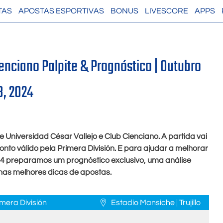
TAS
APOSTAS ESPORTIVAS
BONUS
LIVESCORE
APPS
ienciano Palpite & Prognóstico |
Outubro
8, 2024
Universidad César Vallejo e Club Cienciano. A partida vai
nto válido pela Primera División. E para ajudar a melhorar
24 preparamos um prognóstico exclusivo, uma análise
nas melhores dicas de apostas.
imera División
Estadio Mansiche | Trujillo