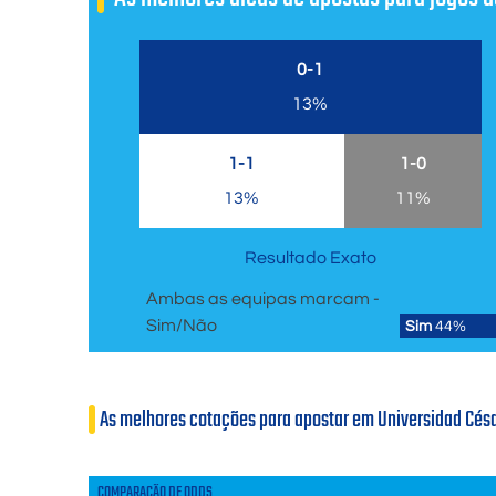
0-1
13%
1-1
1-0
13%
11%
Resultado Exato
Ambas as equipas marcam -
Sim/Não
Sim
44%
As melhores cotações para apostar em Universidad César
COMPARAÇÃO DE ODDS