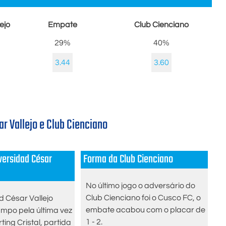
ejo
Empate
Club Cienciano
29%
40%
3.44
3.60
r Vallejo e Club Cienciano
versidad César
Forma da Club Cienciano
No último jogo o adversário do
Club Cienciano foi o Cusco FC, o
d César Vallejo
embate acabou com o placar de
mpo pela última vez
1 - 2.
ting Cristal, partida