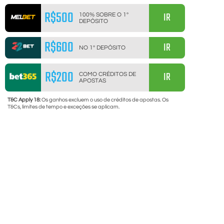
R$500
IR
100% SOBRE O 1º
DEPÓSITO
R$600
IR
NO 1º DEPÓSITO
R$200
IR
COMO CRÉDITOS DE
APOSTAS
T&C Apply 18:
Os ganhos excluem o uso de créditos de apostas. Os
T&Cs, limites de tempo e exceções se aplicam.