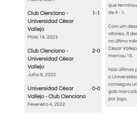
que terminou
de 4 - 1.
Club Cienciano -
1-1
Universidad César
Com um des
Vallejo
vitórias, 8 d
Maio 14, 2023
no último mê
César Vallejo
Club Cienciano -
2-0
marcou 15.
Universidad César
Vallejo
Nas últimas 
Julho 9, 2022
o Universida
conseguiu u
Universidad César
0-0
gols marcado
Vallejo - Club Cienciano
por jogo.
Fevereiro 4, 2022