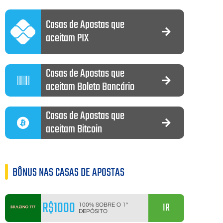
Casas de Apostas que
aceitam PIX
Casas de Apostas que
aceitam Boleto Bancário
Casas de Apostas que
aceitam Bitcoin
BÔNUS NAS CASAS DE APOSTAS
R$1000
IR
100% SOBRE O 1º
DEPÓSITO