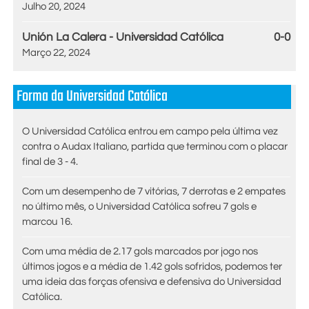
Julho 20, 2024
Unión La Calera - Universidad Católica
0-0
Março 22, 2024
Forma da Universidad Católica
O Universidad Católica entrou em campo pela última vez
contra o Audax Italiano, partida que terminou com o placar
final de 3 - 4.
Com um desempenho de 7 vitórias, 7 derrotas e 2 empates
no último mês, o Universidad Católica sofreu 7 gols e
marcou 16.
Com uma média de 2.17 gols marcados por jogo nos
últimos jogos e a média de 1.42 gols sofridos, podemos ter
uma ideia das forças ofensiva e defensiva do Universidad
Católica.