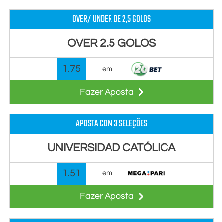
OVER/ UNDER DE 2,5 GOLOS
OVER 2.5 GOLOS
1.75
em
Fazer Aposta
APOSTA COM 3 SELEÇÕES
UNIVERSIDAD CATÓLICA
1.51
em
Fazer Aposta