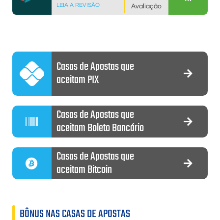
LEIA A REVISÃO
Avaliação
Casas de Apostas que
aceitam PIX
Casas de Apostas que
aceitam Boleto Bancário
Casas de Apostas que
aceitam Bitcoin
BÔNUS NAS CASAS DE APOSTAS