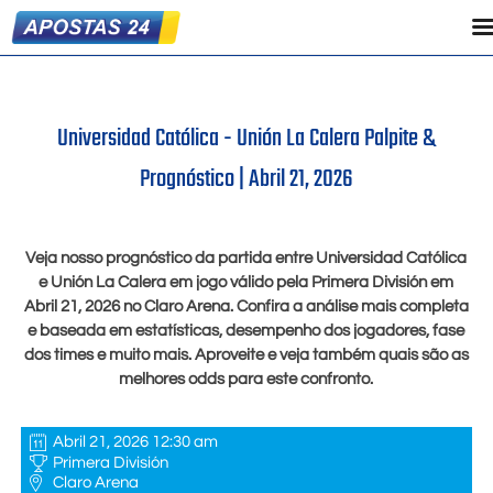
Universidad Católica - Unión La Calera Palpite &
Prognóstico |
Abril 21, 2026
Veja nosso prognóstico da partida entre Universidad Católica
e Unión La Calera em jogo válido pela Primera División em
Abril 21, 2026
no Claro Arena. Confira a análise mais completa
e baseada em estatísticas, desempenho dos jogadores, fase
dos times e muito mais. Aproveite e veja também quais são as
melhores odds para este confronto.
Abril 21, 2026 12:30 am
Primera División
Claro Arena